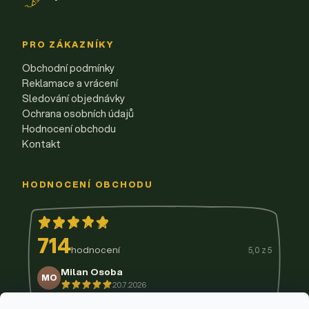
PRO ZÁKAZNÍKY
Obchodní podmínky
Reklamace a vrácení
Sledování objednávky
Ochrana osobních údajů
Hodnocení obchodu
Kontakt
HODNOCENÍ OBCHODU
714
hodnocení
5,0 z 5
Milan Osoba
MO
20.7.2026
14.7.2026
11.7.2026
9.7.2026
3.7.2026
29.6.2026