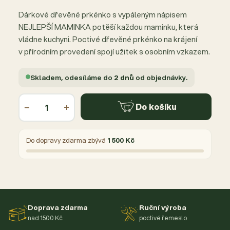
Dárkové dřevěné prkénko s vypáleným nápisem
NEJLEPŠÍ MAMINKA potěší každou maminku, která
vládne kuchyni. Poctivé dřevěné prkénko na krájení
v přírodním provedení spojí užitek s osobním vzkazem.
Skladem, odesíláme do
2 dnů
od objednávky.
−
+
Do košíku
Do dopravy zdarma zbývá
1 500 Kč
Doprava zdarma
Ruční výroba
nad 1500 Kč
poctivé řemeslo