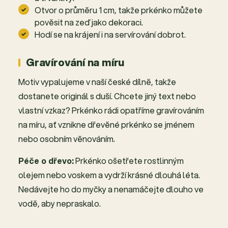
Otvor o průměru 1 cm, takže prkénko můžete
pověsit na zeď jako dekoraci.
Hodí se na krájení i na servírování dobrot.
Gravírování na míru
Motiv vypalujeme v naší české dílně, takže
dostanete originál s duší. Chcete jiný text nebo
vlastní vzkaz? Prkénko rádi opatříme gravírováním
na míru, ať vznikne dřevěné prkénko se jménem
nebo osobním věnováním.
Péče o dřevo:
Prkénko ošetřete rostlinným
olejem nebo voskem a vydrží krásné dlouhá léta.
Nedávejte ho do myčky a nenamáčejte dlouho ve
vodě, aby nepraskalo.