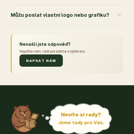
Můžu poslat vlastní logo nebo grafiku?
Nenašli jste odpověď?
Napište nám, rádi poradíme s výběrem.
NAPSAT NÁM
Nevíte si rady?
Jsme tady pro Vás.