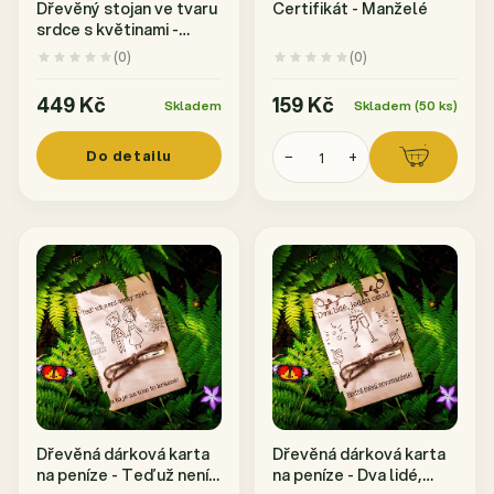
Dřevěný stojan ve tvaru
Certifikát - Manželé
srdce s květinami -
Z lásky
(0)
(0)
449 Kč
159 Kč
Skladem
Skladem (50 ks)
Do detailu
−
+
Dřevěná dárková karta
Dřevěná dárková karta
na peníze - Teď už není
na peníze - Dva lidé,