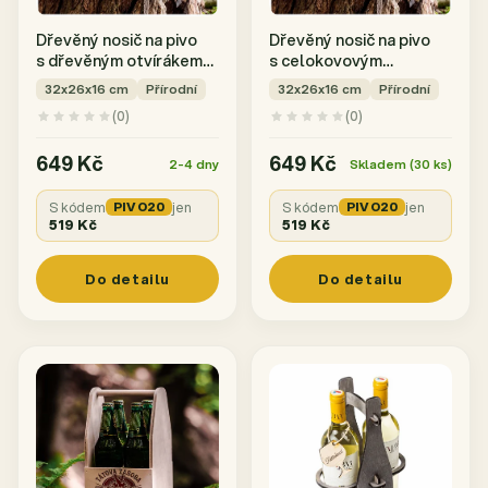
Dřevěný nosič na pivo
Dřevěný nosič na pivo
s dřevěným otvírákem
s celokovovým
+ 6ks kulatých
otvírákem + 6ks
32x26x16 cm
Přírodní
32x26x16 cm
Přírodní
podtácků
podtácků
(0)
(0)
649 Kč
649 Kč
2-4 dny
Skladem (30 ks)
S kódem
PIVO20
jen
S kódem
PIVO20
jen
519 Kč
519 Kč
Do detailu
Do detailu