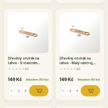
Dřevěný otvírák na
Dřevěný otvírák na
lahve - S vlastním
lahve - Malý nástroj,
jménem
velké činy
(0)
(0)
149 Kč
149 Kč
Skladem (50 ks)
Skladem (50 ks)
−
+
−
+