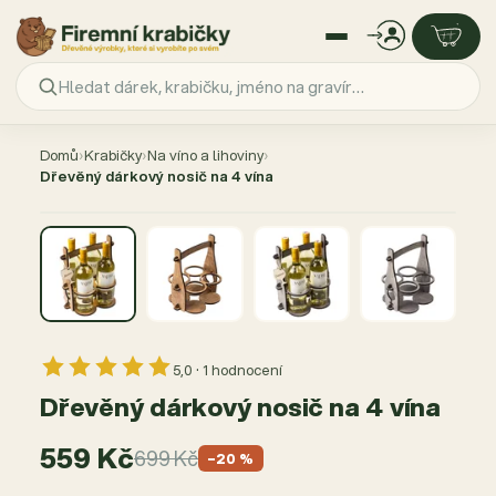
Přejít
na
Domů
›
Krabičky
›
Na víno a lihoviny
›
obsah
Dřevěný dárkový nosič na 4 vína
AKCE −20 %
5,0 · 1 hodnocení
Dřevěný dárkový nosič na 4 vína
559 Kč
699 Kč
−20 %