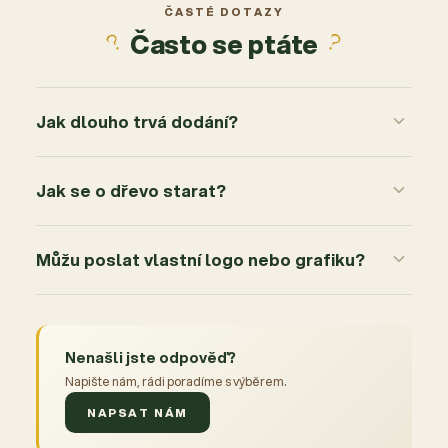
2
0x
ČASTÉ DOTAZY
Často se ptáte
1
0x
Jak dlouho trvá dodání?
Jak se o dřevo starat?
Můžu poslat vlastní logo nebo grafiku?
Nenašli jste odpověď?
Napište nám, rádi poradíme s výběrem.
NAPSAT NÁM