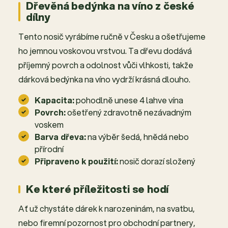
Dřevěná bedýnka na víno z české
dílny
Tento nosič vyrábíme ručně v Česku a ošetřujeme
ho jemnou voskovou vrstvou. Ta dřevu dodává
příjemný povrch a odolnost vůči vlhkosti, takže
dárková bedýnka na víno vydrží krásná dlouho.
Kapacita:
pohodlně unese 4 lahve vína
Povrch:
ošetřený zdravotně nezávadným
voskem
Barva dřeva:
na výběr šedá, hnědá nebo
přírodní
Připraveno k použití:
nosič dorazí složený
Ke které příležitosti se hodí
Ať už chystáte dárek k narozeninám, na svatbu,
nebo firemní pozornost pro obchodní partnery,