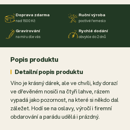
Doprava zdarma
Ruční výroba
nad 1500 Kč
poctivé řemeslo
Gravírování
Rychlé dodání
na míru dle vás
obvykle do 2 dnů
Popis produktu
Detailní popis produktu
Víno je krásný dárek, ale ve chvíli, kdy dorazí
ve dřevěném nosiči na čtyři lahve, rázem
vypadá jako pozornost, na které si někdo dal
záležet. Hodí se na oslavy, výročí i firemní
obdarování a parádu udělá i prázdný.