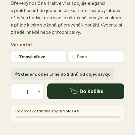
Dřevěný nosič na 4 lahve vína spojuje eleganci
a praktičnost do jednoho dárku. Tato ručně vyráběná
dřevěná bedýnka na víno je ošetřená jemným voskem
a přijde k vám složená, připravená k použití. Vyberte si
z šedé, hnědé nebo přírodní barvy.
Varianta
*
Tmavé dřevo
Šedá
Skladem, odesíláme do
2 dnů
od objednávky.
−
+
Do košíku
Do dopravy zdarma zbývá
1 500 Kč