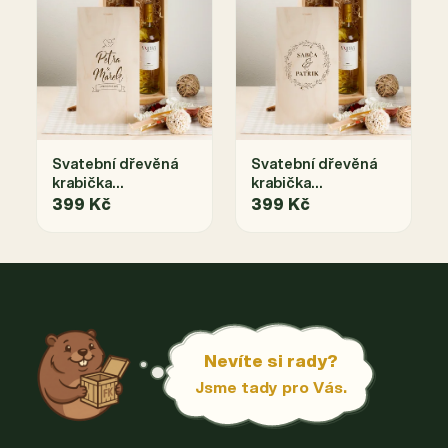
Svatební dřevěná
Svatební dřevěná
krabička
krabička
s vypalováním
s vypalovanými
399 Kč
399 Kč
iniciálu - na dvě
jmény - na dvě láhve
láhve
Nevíte si rady?
Jsme tady pro Vás.