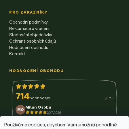
PRO ZÁKAZNÍKY
Obchodní podmínky
Reklamace a vrácení
Sledování objednávky
Ochrana osobních údajů
Hodnocení obchodu
Kontakt
HODNOCENÍ OBCHODU
714
hodnocení
5,0 z 5
Milan Osoba
MO
20.7.2026
14.7.2026
11.7.2026
9.7.2026
3.7.2026
29.6.2026
Používáme cookies, abychom Vám umožnili pohodlné