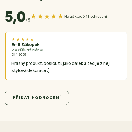
5,0
★★★★★
Na základě 1 hodnocení
/ 5
★★★★★
Emil Zákopek
OVĚŘENÝ NÁKUP
28.4.2025
Krásný produkt, posloužil jako dárek a teď je z něj
stylová dekorace :)
5,0
Průměrné hodnocení produktu je 5,0 z 5 hvězdiček.
1 hodnocení
PŘIDAT HODNOCENÍ
5
1x
4
0x
3
0x