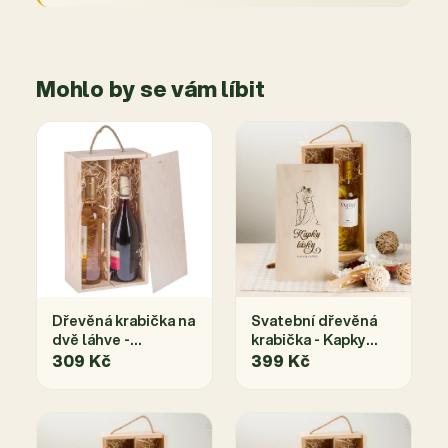
Mohlo by se vám líbit
Dřevěná krabička na
Svatební dřevěná
dvě láhve -
krabička - Kapky
36x20x11 cm
lásky pro
309 Kč
399 Kč
Přírodní
novomanželé - na
dvě láhve