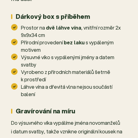
Dárkový box s příběhem
Prostor na
dvě láhve vína
, vnitřní rozměr 2x
9x9x34 cm
Přírodní provedení
bez laku
s vypáleným
motivem
Výsuvné víko s vypálenými jmény a datem
svatby
Vyrobeno z přírodních materiálů šetrně
k prostředí
Láhve vína a dřevitá vlna nejsou součástí
balení
Gravírování na míru
Do výsuvného víka vypálíme jména novomanželů
i datum svatby, takže vznikne originální kousek na