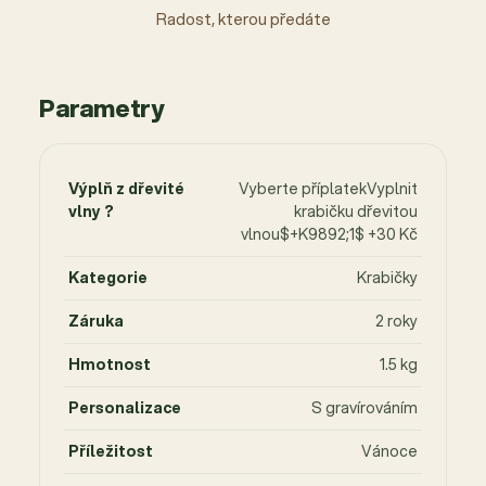
Radost, kterou předáte
Parametry
Výplň z dřevité
Vyberte příplatekVyplnit
vlny ?
krabičku dřevitou
vlnou$+K9892;1$ +30 Kč
Kategorie
Krabičky
Záruka
2 roky
Hmotnost
1.5 kg
Personalizace
S gravírováním
Příležitost
Vánoce