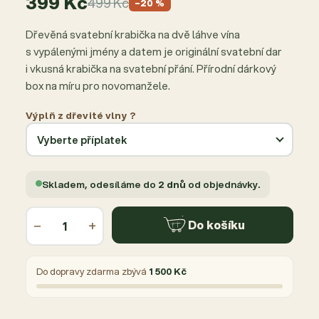
399 Kč
499 Kč
−20 %
Dřevěná svatební krabička na dvě láhve vína
s vypálenými jmény a datem je originální svatební dar
i vkusná krabička na svatební přání. Přírodní dárkový
box na míru pro novomanžele.
Výplň z dřevité vlny ?
Skladem, odesíláme do
2 dnů
od objednávky.
−
+
Do košíku
Do dopravy zdarma zbývá
1 500 Kč