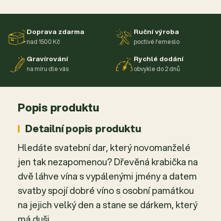
Doprava zdarma
Ruční výroba
nad 1500 Kč
poctivé řemeslo
Gravírování
Rychlé dodání
na míru dle vás
obvykle do 2 dnů
Popis produktu
Detailní popis produktu
Hledáte svatební dar, který novomanželé
jen tak nezapomenou? Dřevěná krabička na
dvě láhve vína s vypálenými jmény a datem
svatby spojí dobré víno s osobní památkou
na jejich velký den a stane se dárkem, který
má duši.