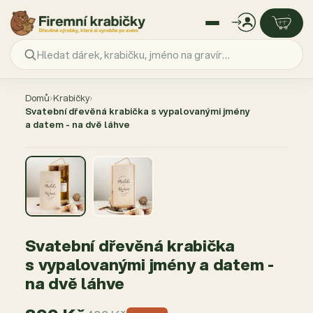
Přejít
na
Domů
›
Krabičky
›
obsah
Svatební dřevěná krabička s vypalovanými jmény
a datem - na dvě láhve
AKCE −20 %
Svatební dřevěná krabička
s vypalovanými jmény a datem -
na dvě láhve