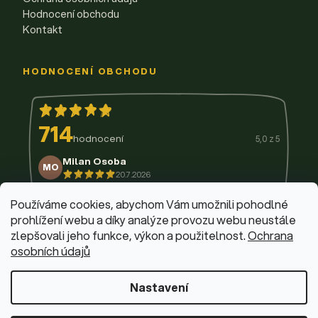
Hodnocení obchodu
Kontakt
HODNOCENÍ OBCHODU
714
hodnocení
5,0 z 5
Milan Osoba
MO
20.7.2026
14.7.2026
11.7.2026
9.7.2026
3.7.2026
29.6.2026
Používáme cookies, abychom Vám umožnili pohodlné
prohlížení webu a díky analýze provozu webu neustále
zlepšovali jeho funkce, výkon a použitelnost.
Ochrana
osobních údajů
© 2026 Firemní krabičky
·
Upravit nastavení cookies
Web design & vývoj:
Dominik Fabík
·
Běžíme na Shoptet
Nastavení