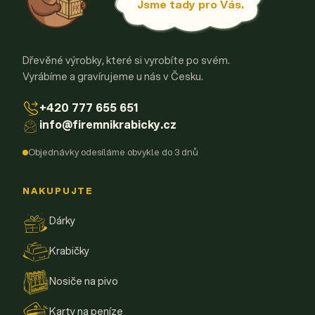
k
Jsme tady pro Vás.
y
v
ý
p
Dřevěné výrobky, které si vyrobíte po svém.
i
Vyrábíme a gravírujeme u nás v Česku.
s
u
+420 777 655 651
info@firemnikrabicky.cz
Objednávky odesíláme obvykle do 3 dnů
NAKUPUJTE
Dárky
Krabičky
Nosiče na pivo
Karty na peníze