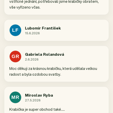
vstřícné jednání, potřebovali jsme krabičky obratem,
vše vyřízeno včas.
Lubomir František
LF
15.6.2026
Hodnocení obchodu je 5 z 5 hvězdiček.
Gabriela Rolandová
GR
2.6.2026
Hodnocení obchodu je 5 z 5 hvězdiček.
Moc děkuji za krásnou krabičku, která udělala velkou
radost a byla ozdobou svatby.
Miroslav Ryba
MR
27.5.2026
Hodnocení obchodu je 5 z 5 hvězdiček.
Krabička je super obchod také.....