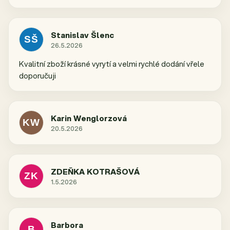
Stanislav Šlenc
SŠ
26.5.2026
Hodnocení obchodu je 5 z 5 hvězdiček.
Kvalitní zboží krásné vyrytí a velmi rychlé dodání vřele
doporučuji
Karin Wenglorzová
KW
20.5.2026
Hodnocení obchodu je 5 z 5 hvězdiček.
ZDEŇKA KOTRAŠOVÁ
ZK
1.5.2026
Hodnocení obchodu je 5 z 5 hvězdiček.
Barbora
B