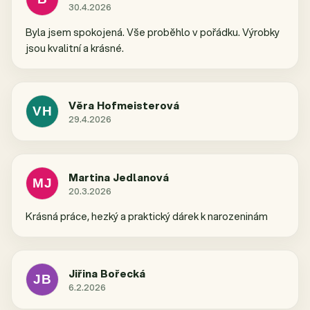
30.4.2026
Hodnocení obchodu je 5 z 5 hvězdiček.
Byla jsem spokojená. Vše proběhlo v pořádku. Výrobky
jsou kvalitní a krásné.
Věra Hofmeisterová
VH
29.4.2026
Hodnocení obchodu je 5 z 5 hvězdiček.
Martina Jedlanová
MJ
20.3.2026
Hodnocení obchodu je 5 z 5 hvězdiček.
Krásná práce, hezký a praktický dárek k narozeninám
Jiřina Bořecká
JB
6.2.2026
Hodnocení obchodu je 5 z 5 hvězdiček.