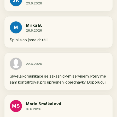
JK
29.6.2026
Hodnocení obchodu je 5 z 5 hvězdiček.
Mirka B.
M
26.6.2026
Hodnocení obchodu je 5 z 5 hvězdiček.
Splnila co jsme chtěli.
22.6.2026
Hodnocení obchodu je 5 z 5 hvězdiček.
Skvělá komunikace se zákaznickým servisem, který mě
sám kontaktoval pro upřesnění objednávky. Doporučuji
Marie Smékalová
MS
16.6.2026
Hodnocení obchodu je 5 z 5 hvězdiček.