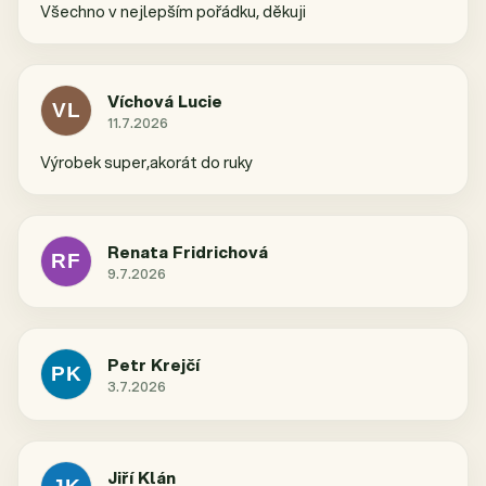
c
Všechno v nejlepším pořádku, děkuji
e
n
í
Víchová Lucie
VL
11.7.2026
Hodnocení obchodu je 5 z 5 hvězdiček.
Výrobek super,akorát do ruky
Renata Fridrichová
RF
9.7.2026
Hodnocení obchodu je 5 z 5 hvězdiček.
Petr Krejčí
PK
3.7.2026
Hodnocení obchodu je 5 z 5 hvězdiček.
Jiří Klán