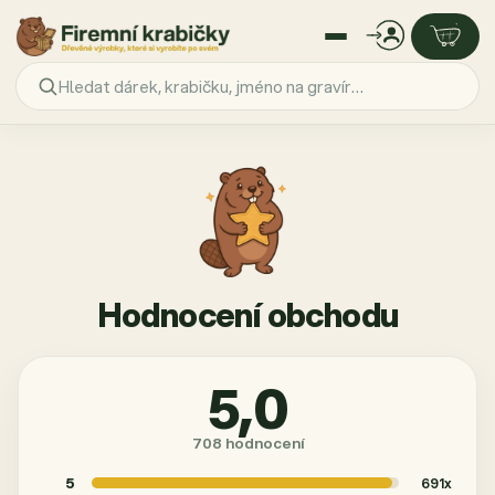
Přejít
na
obsah
Hodnocení obchodu
5,0
Průměrné
708 hodnocení
hodnocení
obchodu
5
691x
je