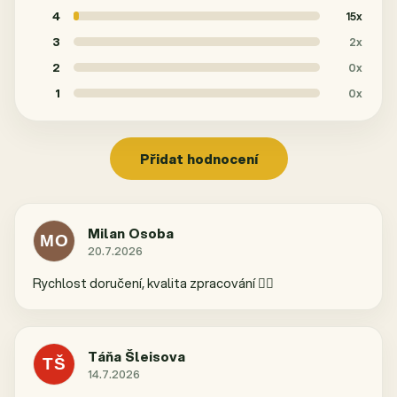
5,0
4
15x
z 5
hvězdiček.
3
2x
2
0x
1
0x
Přidat hodnocení
V
ý
Milan Osoba
MO
p
20.7.2026
Hodnocení obchodu je 5 z 5 hvězdiček.
i
Rychlost doručení, kvalita zpracování 👍🏼
s
h
o
d
Táňa Šleisova
n
TŠ
14.7.2026
Hodnocení obchodu je 5 z 5 hvězdiček.
o