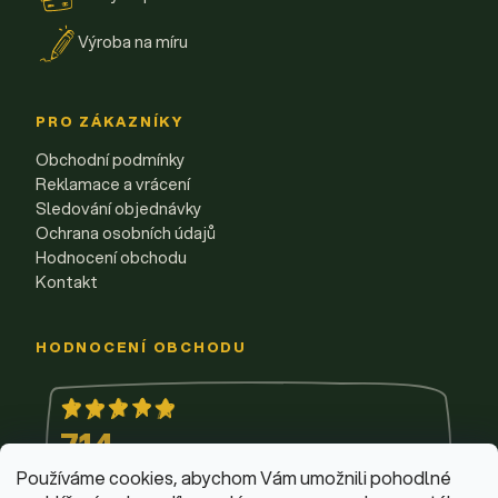
Výroba na míru
PRO ZÁKAZNÍKY
Obchodní podmínky
Reklamace a vrácení
Sledování objednávky
Ochrana osobních údajů
Hodnocení obchodu
Kontakt
HODNOCENÍ OBCHODU
714
hodnocení
5,0 z 5
Používáme cookies, abychom Vám umožnili pohodlné
Milan Osoba
MO