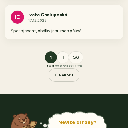
Iveta Chalupecká
IC
17.12.2025
Hodnocení obchodu je 5 z 5 hvězdiček.
Spokojenost, obálky jsou moc pěkné.
S
1
36
t
r
709
položek celkem
á
O
n
v
Nahoru
k
l
o
á
v
d
á
a
n
c
í
í
p
r
Nevíte si rady?
v