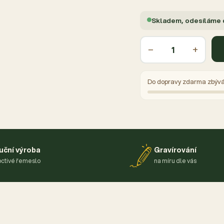
Skladem, odesíláme
−
+
Do dopravy zdarma zbýv
uční výroba
Gravírování
ctivé řemeslo
na míru dle vás