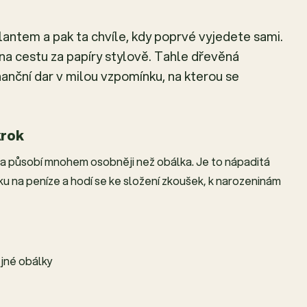
lantem a pak ta chvíle, kdy poprvé vyjedete sami.
na cestu za papíry stylově. Tahle dřevěná
anční dar v milou vzpomínku, na kterou se
krok
 a působí mnohem osobněji než obálka. Je to nápaditá
ku na peníze a hodí se ke složení zkoušek, k narozeninám
jné obálky