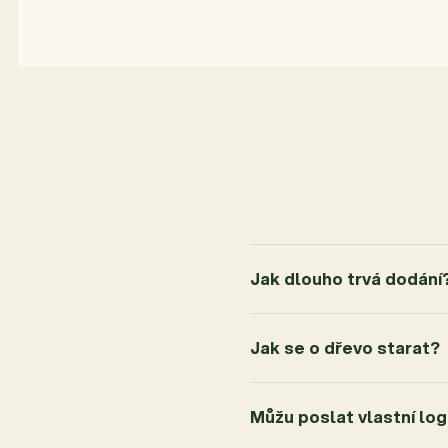
5,0
5
4x
4
0x
3
0x
2
0x
1
0x
Jak dlouho trvá dodání
Jak se o dřevo starat?
Můžu poslat vlastní lo