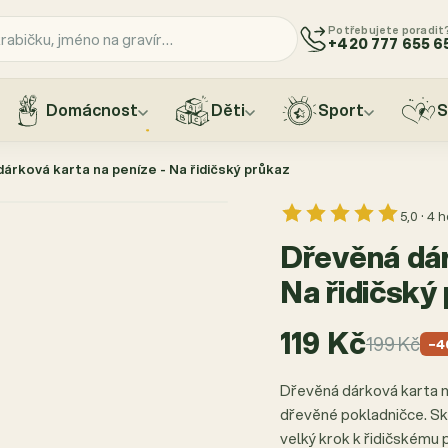
Potřebujete poradit
+420 777 655 6
Domácnost
Děti
Sport
S
árková karta na peníze - Na řidičský průkaz
5,0 · 4
Dřevěná dár
Na řidičský
119 Kč
199 Kč
−4
Dřevěná dárková karta na
dřevěné pokladničce. Sk
velký krok k řidičskému 