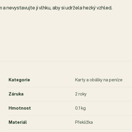
a nevystavujte ji vlhku, aby si udržela hezký vzhled.
Kategorie
Karty a obálky na peníze
Záruka
2 roky
Hmotnost
0.1 kg
Materiál
Překližka