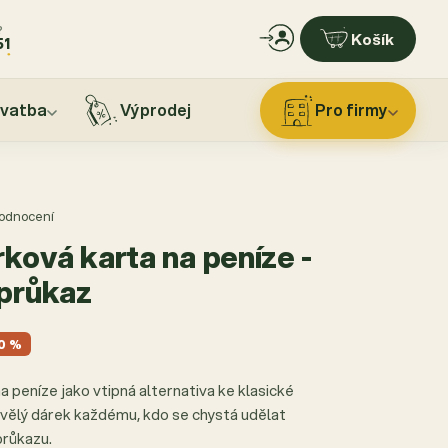
?
Košík
51
vatba
Výprodej
Pro firmy
 hodnocení
ková karta na peníze -
 průkaz
0 %
 peníze jako vtipná alternativa ke klasické
vělý dárek každému, kdo se chystá udělat
průkazu.