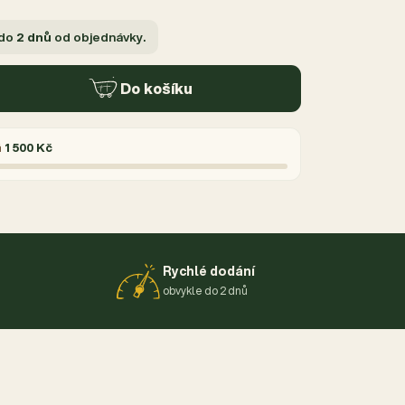
 do
2 dnů
od objednávky.
Do košíku
á
1 500 Kč
Rychlé dodání
obvykle do 2 dnů