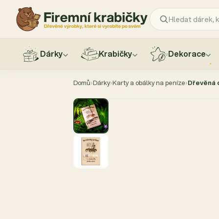
Dárky
Krabičky
Dekorace
Přejít
na
Domů
›
Dárky
›
Karty a obálky na peníze
›
Dřevěná d
obsah
AKCE −40 %