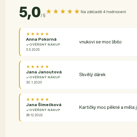
5,0
★★★★★
Na základě 4 hodnocení
/ 5
★★★★★
Anna Pokorná
vnukovi se moc líbilo
OVĚŘENÝ NÁKUP
5.5.2025
★★★★★
Jana Janoutová
Skvělý dárek
OVĚŘENÝ NÁKUP
30.1.2023
★★★★★
Jana Šimečková
Kartičky moc pěkné a měla j
OVĚŘENÝ NÁKUP
28.12.2022
Průměrné hodnocení produktu je 5,0 z 5 hvězdič
4 hodnocení