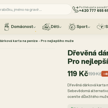
Potřebujete poradit
+420 777 655 6
Domácnost
Děti
Sport
S
árková karta na peníze - Pro nejlepšího muže
Dřevěná dár
Pro nejlepš
119 Kč
199 Kč
−4
Dřevěná dárková karta n
Sebevědomá alternativa 
oceníte důležitého muže