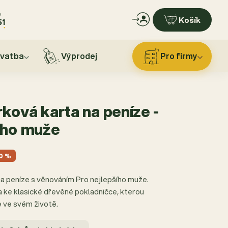
?
Košík
51
vatba
Výprodej
Pro firmy
ková karta na peníze -
ího muže
0 %
a peníze s věnováním Pro nejlepšího muže.
ke klasické dřevěné pokladničce, kterou
 ve svém životě.