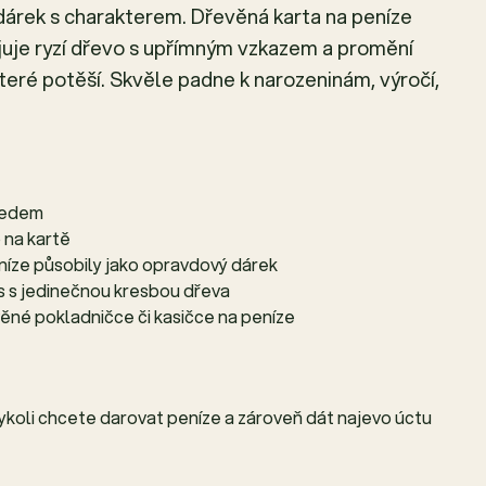
 dárek s charakterem. Dřevěná karta na peníze
juje ryzí dřevo s upřímným vzkazem a promění
teré potěší. Skvěle padne k narozeninám, výročí,
hledem
 na kartě
níze působily jako opravdový dárek
us s jedinečnou kresbou dřeva
věné pokladničce či kasičce na peníze
dykoli chcete darovat peníze a zároveň dát najevo úctu