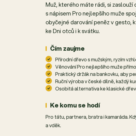
Muž, kterého máte rádi, si zaslouží
s nápisem Pro nejlepšího muže spo
obyčejné darování peněz v gesto, k
ke Dni otců i k svátku.
Čím zaujme
Přírodní dřevo s mužským, ryzím vz
Věnování Pro nejlepšího muže přímo
Praktický držák na bankovku, aby pe
Ruční výroba v české dílně, každý k
Osobitá alternativa ke klasické dře
Ke komu se hodí
Pro tátu, partnera, bratra i kamaráda. K
a vděk.