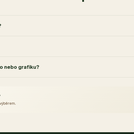
?
go nebo grafiku?
?
 výběrem.