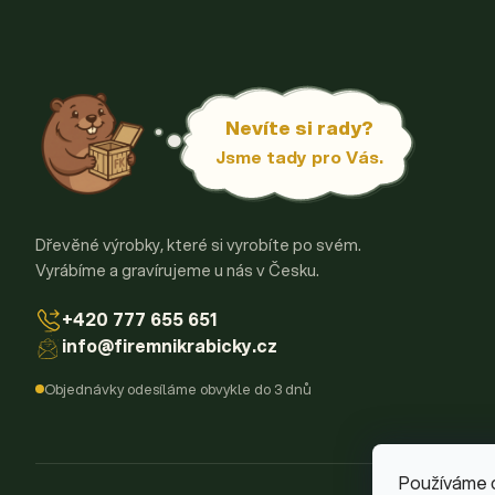
Nevíte si rady?
Jsme tady pro Vás.
Dřevěné výrobky, které si vyrobíte po svém.
Vyrábíme a gravírujeme u nás v Česku.
+420 777 655 651
info@firemnikrabicky.cz
Objednávky odesíláme obvykle do 3 dnů
Používáme 