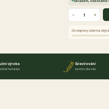
Skladem, odesíláme
−
+
Do dopravy zdarma zbýv
uční výroba
Gravírování
ctivé řemeslo
na míru dle vás