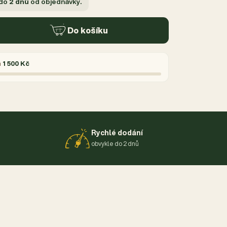
 do
2 dnů
od objednávky.
Do košíku
á
1 500 Kč
Rychlé dodání
obvykle do 2 dnů