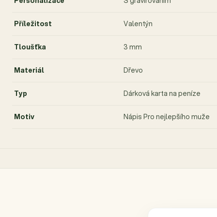
Personalizace
S gravírováním
Příležitost
Valentýn
Tloušťka
3 mm
Materiál
Dřevo
Typ
Dárková karta na peníze
Motiv
Nápis Pro nejlepšího muže