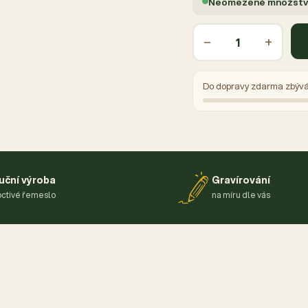
Neomezené množství,
−
+
Do dopravy zdarma zbýv
uční výroba
Gravírování
ctivé řemeslo
na míru dle vás