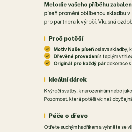
Melodie vašeho příběhu zabalen
píseň promění oblíbenou skladbu v
pro partnera k výročí. Vkusná ozdob
Proč potěší
Motiv Naše píseň
oslava skladby, k
Dřevěné provedení
s teplým vzhl
Originál pro každý pár
dekorace s
Ideální dárek
K výročí svatby, k narozeninám nebo jak
Pozornost, která potěší víc než obyčejn
Péče o dřevo
Otřete suchým hadříkem a vyhněte se vlhk