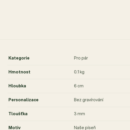
Kategorie
Pro pár
Hmotnost
0.1 kg
Hloubka
6 cm
Personalizace
Bez gravírování
Tloušťka
3 mm
Motiv
Naše píseň