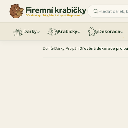
Dárky
Krabičky
Dekorace
Přejít
na
Domů
›
Dárky
›
Pro pár
›
Dřevěná dekorace pro pár
obsah
AKCE −40 %