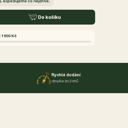
 expedujeme co nejdříve.
Do košíku
á
1 500 Kč
Rychlé dodání
obvykle do 2 dnů