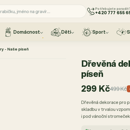
Potřebujete poradit
+420 777 655 6
Domácnost
Děti
Sport
S
y - Naše píseň
Dřevěná dek
píseň
299 Kč
499 Kč
Dřevěná dekorace pro pá
skladbu v trvalou vzpomí
i pod vánoční stromeček