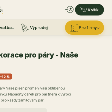
?
Košík
51
vatba
Výprodej
Pro firmy
orace pro páry - Naše
−40 %
ry Naše píseň promění vaši oblíbenou
nku. Nápaditý dárek pro partnera k výročí
 pro každý zamilovaný pár.