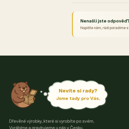
Nenašli jste odpověď
Napište nám, rádi poradíme s
Nevíte si rady?
Jsme tady pro Vás.
Dřevěné výrobky, které si vyrobíte po svém.
Vyrábíme a gravírujeme u nás v Česku.