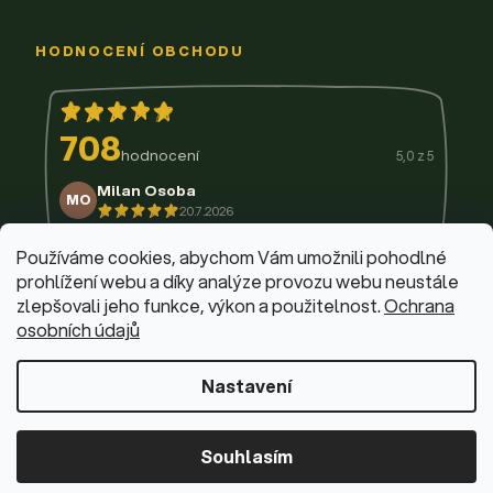
HODNOCENÍ OBCHODU
708
hodnocení
5,0 z 5
Milan Osoba
MO
20.7.2026
14.7.2026
11.7.2026
9.7.2026
3.7.2026
29.6.2026
Používáme cookies, abychom Vám umožnili pohodlné
prohlížení webu a díky analýze provozu webu neustále
zlepšovali jeho funkce, výkon a použitelnost.
Ochrana
osobních údajů
© 2026 Firemní krabičky
·
Upravit nastavení cookies
Web design & vývoj:
Dominik Fabík
·
Běžíme na Shoptet
Nastavení
Souhlasím