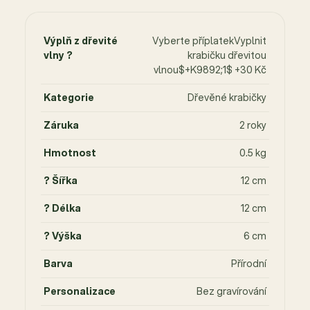
Výplň z dřevité
Vyberte příplatekVyplnit
vlny ?
krabičku dřevitou
vlnou$+K9892;1$ +30 Kč
Kategorie
Dřevěné krabičky
Záruka
2 roky
Hmotnost
0.5 kg
? Šířka
12 cm
? Délka
12 cm
? Výška
6 cm
Barva
Přírodní
Personalizace
Bez gravírování