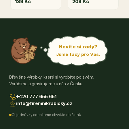
rozměru
rozměru
139 Kč
209 Kč
Nevíte si rady?
Jsme tady pro Vás.
Dřevěné výrobky, které si vyrobíte po svém.
Vyrábíme a gravírujeme u nás v Česku.
+420 777 655 651
info@firemnikrabicky.cz
Objednávky odesíláme obvykle do 3 dnů