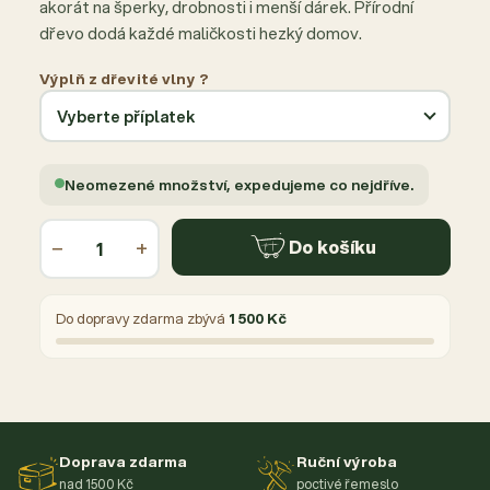
akorát na šperky, drobnosti i menší dárek. Přírodní
dřevo dodá každé maličkosti hezký domov.
Výplň z dřevité vlny ?
Neomezené množství, expedujeme co nejdříve.
−
+
Do košíku
Do dopravy zdarma zbývá
1 500 Kč
Doprava zdarma
Ruční výroba
nad 1500 Kč
poctivé řemeslo