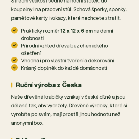
Střední velikost sedne na noční stolek, do
koupelny i na pracovní stůl. Schová šperky, sponky,
paměťové karty i vzkazy, které nechcete ztratit.
Praktický rozměr
12 x 12 x 6 cm
na denní
drobnosti
Přírodní vzhled dřeva bez chemického
ošetření
Vhodná i pro vlastní tvoření a dekorování
Krásný doplněk do každé domácnosti
Ruční výroba z Česka
Naše dřevěné krabičky vznikají v české dílně a jsou
dělané tak, aby vydržely. Dřevěné výrobky, které si
vyrobíte po svém, mají prostě jinou hodnotu než
anonymní box.