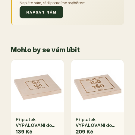
Napište nám, rádi poradíme s výběrem.
NAPSAT NÁM
Mohlo by se vám líbit
Příplatek
Příplatek
VYPALOVÁNÍ do
VYPALOVÁNÍ do
rozměru
rozměru
139 Kč
209 Kč