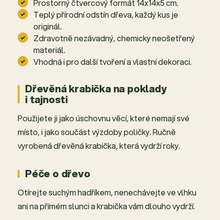
Prostorný čtvercový formát 14x14x5 cm.
Teplý přírodní odstín dřeva, každý kus je
originál.
Zdravotně nezávadný, chemicky neošetřený
materiál.
Vhodná i pro další tvoření a vlastní dekoraci.
Dřevěná krabička na poklady
i tajnosti
Použijete ji jako úschovnu věcí, které nemají své
místo, i jako součást výzdoby poličky. Ručně
vyrobená dřevěná krabička, která vydrží roky.
Péče o dřevo
Otírejte suchým hadříkem, nenechávejte ve vlhku
ani na přímém slunci a krabička vám dlouho vydrží.