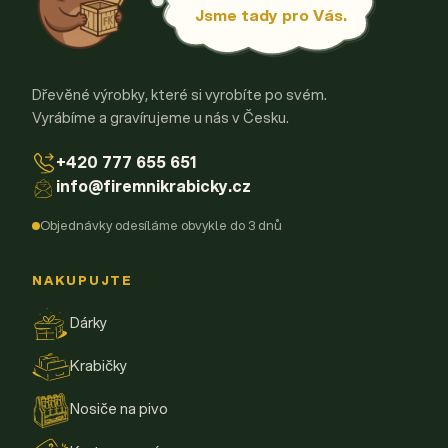
Jsme tady pro Vás.
Dřevěné výrobky, které si vyrobíte po svém.
Vyrábíme a gravírujeme u nás v Česku.
+420 777 655 651
info@firemnikrabicky.cz
Objednávky odesíláme obvykle do 3 dnů
NAKUPUJTE
Dárky
Krabičky
Nosiče na pivo