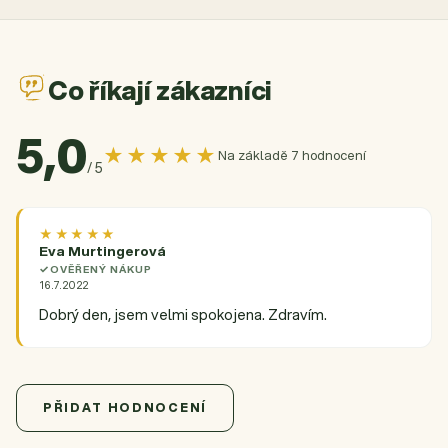
Co říkají zákazníci
5,0
★★★★★
Na základě 7 hodnocení
/ 5
★★★★★
Eva Murtingerová
OVĚŘENÝ NÁKUP
16.7.2022
Dobrý den, jsem velmi spokojena. Zdravím.
5,0
Průměrné hodnocení produktu je 5,0 z 5 hvězdiček.
7 hodnocení
PŘIDAT HODNOCENÍ
5
7x