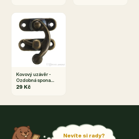
Kovový uzávěr -
Ozdobná spona
antik bronz-zámek
29 Kč
S MONTÁŽÍ
Nevíte si rady?