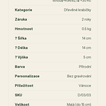
vlnou$+K9892;1$ +30 Kč
Kategorie
Dřevěné krabičky
Záruka
2 roky
Hmotnost
0.5 kg
? Šířka
14 cm
? Délka
14 cm
? Výška
5 cm
Barva
Přírodní
Personalizace
Bez gravírování
Příležitost
Vánoce
SKU
D/03/03
Velikost
Malá (do 15 cm)