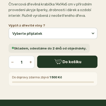
Čtvercová dřevěná krabička 14x14x5 cm v přírodním
provedení ukryje šperky, drobnosti i dárek a ozdobí
interiér. Ručně vyrobená z neošetřeného dřeva.
Výplň z dřevité vlny ?
Skladem, odesíláme do
2 dnů
od objednávky.
−
+
Do košíku
Do dopravy zdarma zbývá
1 500 Kč