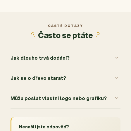
4
0x
3
0x
2
0x
ČASTÉ DOTAZY
Často se ptáte
1
0x
Jak dlouho trvá dodání?
Jak se o dřevo starat?
Můžu poslat vlastní logo nebo grafiku?
Nenašli jste odpověď?