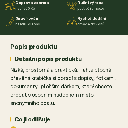
Doprava zdarma
Ruční výroba
nad 1500 Kč
poctivé řemeslo
Gravírování
Rychlé dodání
na míru dle vás
obvykle do 2 dnů
Popis produktu
Detailní popis produktu
Nízká, prostorná a praktická. Tahle plochá
dřevěná krabička si poradí s dopisy, fotkami,
dokumenty i plošším dárkem, který chcete
předat s osobním nádechem místo
anonymního obalu.
Co ji odlišuje