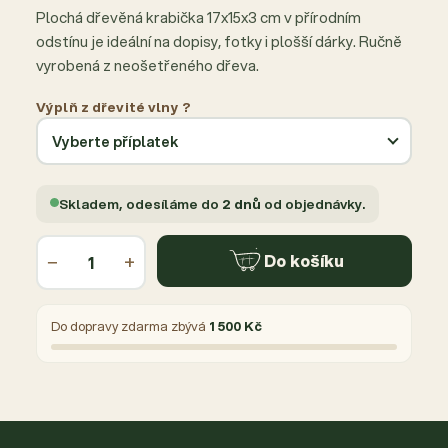
Plochá dřevěná krabička 17x15x3 cm v přírodním
odstínu je ideální na dopisy, fotky i plošší dárky. Ručně
vyrobená z neošetřeného dřeva.
Výplň z dřevité vlny ?
Skladem, odesíláme do
2 dnů
od objednávky.
−
+
Do košíku
Do dopravy zdarma zbývá
1 500 Kč