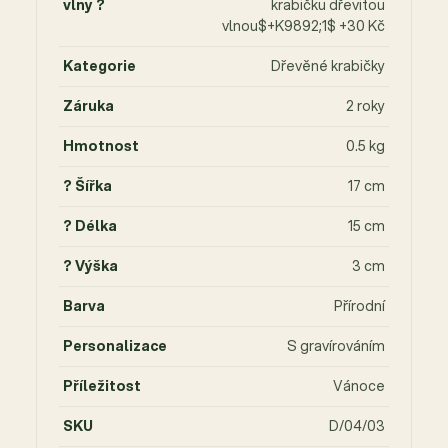
vlny ?
krabičku dřevitou
vlnou$+K9892;1$ +30 Kč
Kategorie
Dřevěné krabičky
Záruka
2 roky
Hmotnost
0.5 kg
? Šířka
17 cm
? Délka
15 cm
? Výška
3 cm
Barva
Přírodní
Personalizace
S gravírováním
Příležitost
Vánoce
SKU
D/04/03