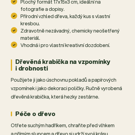
Plochý formát 17x15x3 cm, ideální na
fotografie a dopisy.
Přírodní vzhled dřeva, každý kus s vlastní
kresbou.
Zdravotně nezávadný, chemicky neošetřený
materiál.
Vhodná i pro vlastní kreativní dozdobení.
Dřevěná krabička na vzpomínky
i drobnosti
Použijete ji jako úschovnu pokladů a papírových
vzpomínek i jako dekoraci poličky. Ručně vyrobená
dřevěná krabička, která hezky zestárne.
Péče o dřevo
Otřete suchým hadříkem, chraňte před vlhkem
a přímým sluncem a dřevo si udrží svoji krásu.