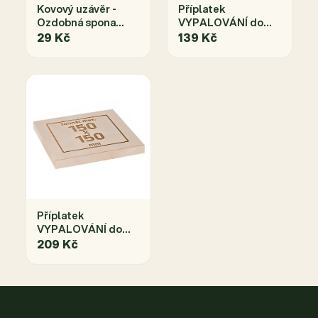
Kovový uzávěr -
Příplatek
Ozdobná spona
VYPALOVÁNÍ do
antik bronz-zámek
rozměru
29 Kč
139 Kč
S MONTÁŽÍ
Příplatek
VYPALOVÁNÍ do
rozměru
209 Kč