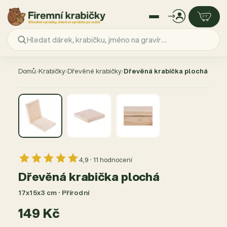
Přejít
na
Domů
›
Krabičky
›
Dřevěné krabičky
›
Dřevěná krabička plochá
obsah
4,9 · 11 hodnocení
Dřevěná krabička plochá
17x15x3 cm · Přírodní
149 Kč