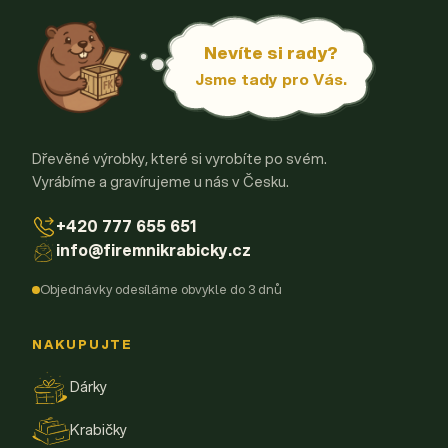
Nevíte si rady?
Jsme tady pro Vás.
Dřevěné výrobky, které si vyrobíte po svém.
Vyrábíme a gravírujeme u nás v Česku.
+420 777 655 651
info@firemnikrabicky.cz
Objednávky odesíláme obvykle do 3 dnů
NAKUPUJTE
Dárky
Krabičky