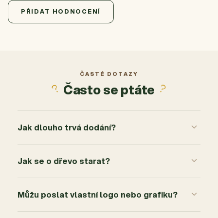
4,9
Průměrné hodnocení produktu je 4,9 z 5 hvězdiček.
11 hodnocení
PŘIDAT HODNOCENÍ
5
10x
4
1x
3
0x
2
0x
ČASTÉ DOTAZY
Často se ptáte
1
0x
Jak dlouho trvá dodání?
Jak se o dřevo starat?
Můžu poslat vlastní logo nebo grafiku?