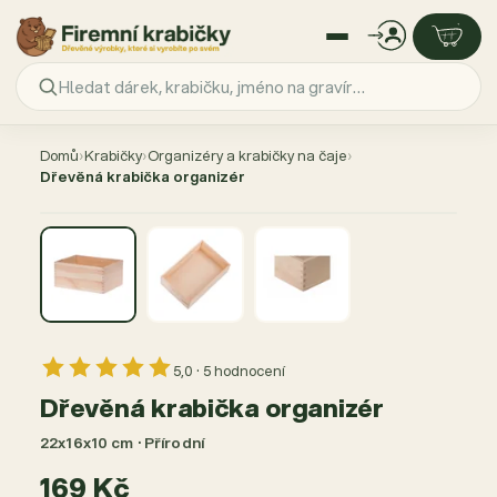
Přejít
na
Domů
›
Krabičky
›
Organizéry a krabičky na čaje
›
obsah
Dřevěná krabička organizér
5,0 · 5 hodnocení
Dřevěná krabička organizér
22x16x10 cm · Přírodní
169 Kč