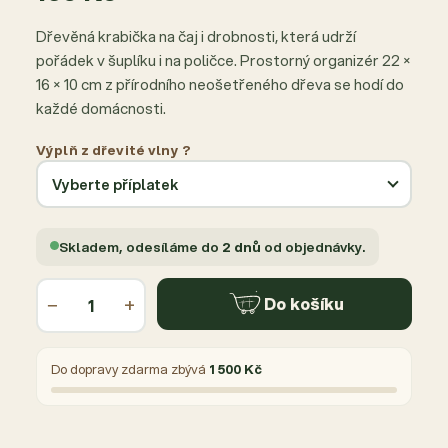
Dřevěná krabička na čaj i drobnosti, která udrží
pořádek v šuplíku i na poličce. Prostorný organizér 22 ×
16 × 10 cm z přírodního neošetřeného dřeva se hodí do
každé domácnosti.
Výplň z dřevité vlny ?
Skladem, odesíláme do
2 dnů
od objednávky.
−
+
Do košíku
Do dopravy zdarma zbývá
1 500 Kč