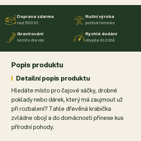
Doprava zdarma
Ruční výroba
nad 1500 Kč
poctivé řemeslo
Gravírování
Rychlé dodání
na míru dle vás
obvykle do 2 dnů
Popis produktu
Detailní popis produktu
Hledáte místo pro čajové sáčky, drobné
poklady nebo dárek, který má zaujmout už
při rozbalení? Tahle dřevěná krabička
zvládne obojí a do domácnosti přinese kus
přírodní pohody.