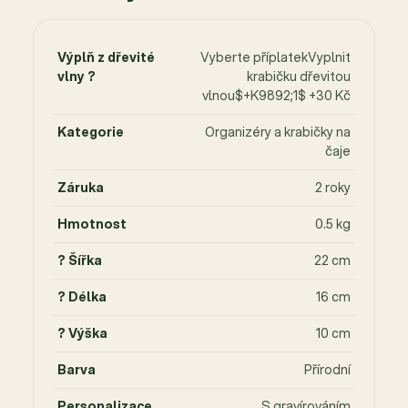
Výplň z dřevité
Vyberte příplatekVyplnit
vlny ?
krabičku dřevitou
vlnou$+K9892;1$ +30 Kč
Kategorie
Organizéry a krabičky na
čaje
Záruka
2 roky
Hmotnost
0.5 kg
? Šířka
22 cm
? Délka
16 cm
? Výška
10 cm
Barva
Přírodní
Personalizace
S gravírováním