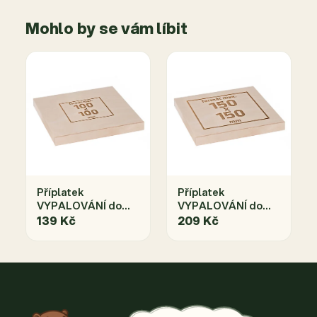
Mohlo by se vám líbit
Příplatek
Příplatek
VYPALOVÁNÍ do
VYPALOVÁNÍ do
rozměru
rozměru
139 Kč
209 Kč