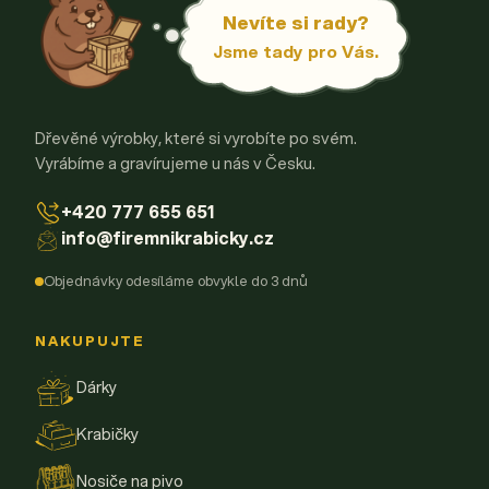
Nevíte si rady?
Jsme tady pro Vás.
Dřevěné výrobky, které si vyrobíte po svém.
Vyrábíme a gravírujeme u nás v Česku.
+420 777 655 651
info@firemnikrabicky.cz
Objednávky odesíláme obvykle do 3 dnů
NAKUPUJTE
Dárky
Krabičky
Nosiče na pivo