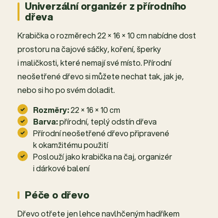
Univerzální organizér z přírodního
dřeva
Krabička o rozměrech 22 × 16 × 10 cm nabídne dost
prostoru na čajové sáčky, koření, šperky
i maličkosti, které nemají své místo. Přírodní
neošetřené dřevo si můžete nechat tak, jak je,
nebo si ho po svém doladit.
Rozměry:
22 × 16 × 10 cm
Barva:
přírodní, teplý odstín dřeva
Přírodní neošetřené dřevo připravené
k okamžitému použití
Poslouží jako krabička na čaj, organizér
i dárkové balení
Péče o dřevo
Dřevo otřete jen lehce navlhčeným hadříkem