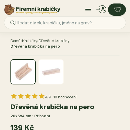
Přejít
na
Domů
›
Krabičky
›
Dřevěné krabičky
›
obsah
Dřevěná krabička na pero
4,9 · 10 hodnocení
Dřevěná krabička na pero
20x5x4 cm · Přírodní
139 Kč