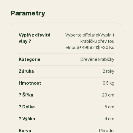
Parametry
Výplň z dřevité
Vyberte příplatekVyplnit
vlny ?
krabičku dřevitou
vlnou$+K9892;1$ +30 Kč
Kategorie
Dřevěné krabičky
Záruka
2 roky
Hmotnost
0.5 kg
? Šířka
20 cm
? Délka
5 cm
? Výška
4 cm
Barva
Přírodní