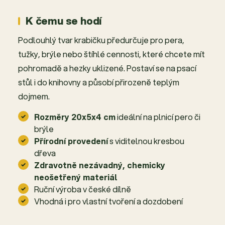
K čemu se hodí
Podlouhlý tvar krabičku předurčuje pro pera,
tužky, brýle nebo štíhlé cennosti, které chcete mít
pohromadě a hezky uklizené. Postaví se na psací
stůl i do knihovny a působí přirozeně teplým
dojmem.
Rozměry 20x5x4 cm
ideální na plnicí pero či
brýle
Přírodní provedení
s viditelnou kresbou
dřeva
Zdravotně nezávadný, chemicky
neošetřený materiál
Ruční výroba v české dílně
Vhodná i pro vlastní tvoření a dozdobení