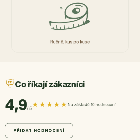
Ručně, kus po kuse
Co říkají zákazníci
4,9
★★★★★
Na základě 10 hodnocení
/ 5
4,9
Průměrné hodnocení produktu je 4,9 z 5 hvězdiček.
10 hodnocení
PŘIDAT HODNOCENÍ