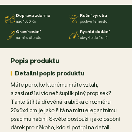
Doprava zdarma
Ruční výroba
nad 1500 Kč
poctivé řemeslo
Gravírování
Rychlé dodání
na míru dle vás
obvykle do 2 dnů
Popis produktu
Detailní popis produktu
Máte pero, ke kterému máte vztah,
a zaslouží si víc než šuplík plný propisek?
Tahle štíhlá dřevěná krabička o rozměru
20x5x4 cm je jako šitá na míru elegantnímu
psacímu náčiní. Skvěle poslouží i jako osobní
dárek pro někoho, kdo si potrpí na detail.