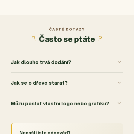
5
9x
4
1x
3
0x
2
0x
ČASTÉ DOTAZY
Často se ptáte
1
0x
Jak dlouho trvá dodání?
Jak se o dřevo starat?
Můžu poslat vlastní logo nebo grafiku?
Nenašli jste odpověď?