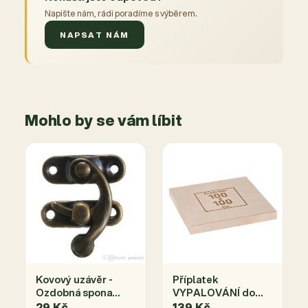
Napište nám, rádi poradíme s výběrem.
NAPSAT NÁM
Mohlo by se vám líbit
Kovový uzávěr -
Příplatek
Ozdobná spona
VYPALOVÁNÍ do
antik bronz-zámek
rozměru
29 Kč
139 Kč