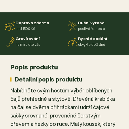
Doprava zdarma
Ruční výroba
nad 1500 Kč
poctivé řemeslo
Gravírování
Rychlé dodání
na míru dle vás
obvykle do 2 dnů
Popis produktu
Detailní popis produktu
Nabídněte svým hostům výběr oblíbených
čajů přehledně a stylově. Dřevěná krabička
na čaj se dvěma přihrádkami udrží čajové
sáčky srovnané, provoněné čerstvým
dřevem a hezky po ruce. Malý kousek, který