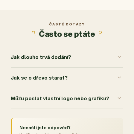
4
0x
3
0x
2
0x
ČASTÉ DOTAZY
Často se ptáte
1
0x
Jak dlouho trvá dodání?
Jak se o dřevo starat?
Můžu poslat vlastní logo nebo grafiku?
Nenašli jste odpověď?