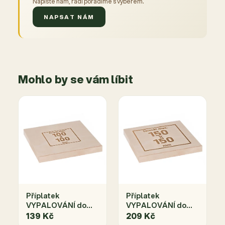
Napište nám, rádi poradíme s výběrem.
NAPSAT NÁM
Mohlo by se vám líbit
Příplatek
Příplatek
VYPALOVÁNÍ do
VYPALOVÁNÍ do
rozměru
rozměru
139 Kč
209 Kč