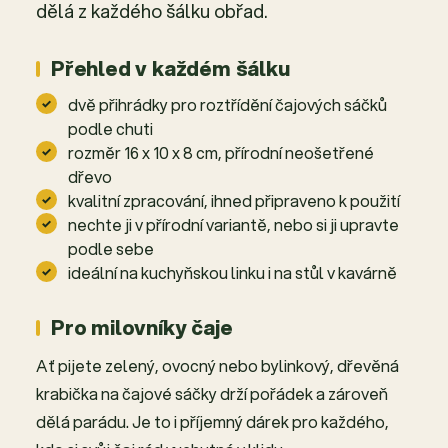
dělá z každého šálku obřad.
Přehled v každém šálku
dvě přihrádky pro roztřídění čajových sáčků
podle chuti
rozměr 16 x 10 x 8 cm, přírodní neošetřené
dřevo
kvalitní zpracování, ihned připraveno k použití
nechte ji v přírodní variantě, nebo si ji upravte
podle sebe
ideální na kuchyňskou linku i na stůl v kavárně
Pro milovníky čaje
Ať pijete zelený, ovocný nebo bylinkový, dřevěná
krabička na čajové sáčky drží pořádek a zároveň
dělá parádu. Je to i příjemný dárek pro každého,