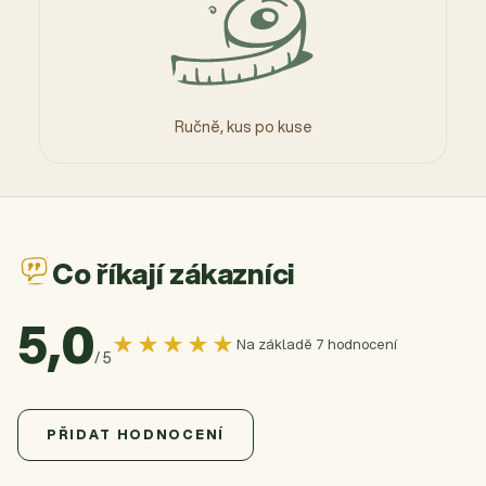
Ručně, kus po kuse
Co říkají zákazníci
5,0
★★★★★
Na základě 7 hodnocení
/ 5
5,0
Průměrné hodnocení produktu je 5,0 z 5 hvězdiček.
7 hodnocení
PŘIDAT HODNOCENÍ
5
7x