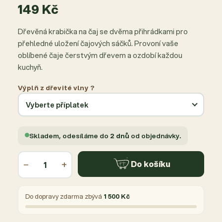
149 Kč
Dřevěná krabička na čaj se dvěma přihrádkami pro
přehledné uložení čajových sáčků. Provoní vaše
oblíbené čaje čerstvým dřevem a ozdobí každou
kuchyň.
Výplň z dřevité vlny ?
Skladem, odesíláme do
2 dnů
od objednávky.
−
+
Do košíku
Do dopravy zdarma zbývá
1 500 Kč