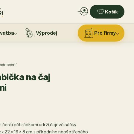
?
Košík
51
vatba
Výprodej
Pro firmy
 hodnocení
bička na čaj
mi
s šesti přihrádkami udrží čajové sáčky
ox 22 × 16 × 8 cm z přírodního neošetřeného