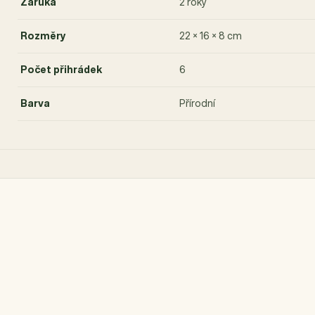
Záruka
2 roky
Rozměry
22 × 16 × 8 cm
Počet přihrádek
6
Barva
Přírodní