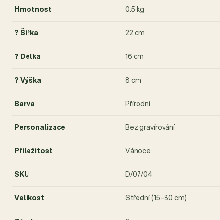
Hmotnost
0.5 kg
? Šířka
22 cm
? Délka
16 cm
? Výška
8 cm
Barva
Přírodní
Personalizace
Bez gravírování
Příležitost
Vánoce
SKU
D/07/04
Velikost
Střední (15–30 cm)