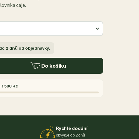
lovníka čaje.
 do
2 dnů
od objednávky.
Do košíku
á
1 500 Kč
Rychlé dodání
obvykle do 2 dnů