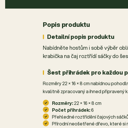
Popis produktu
Detailní popis produktu
Nabídněte hostům i sobě výběr obl
krabička na čaj roztřídí sáčky do š
Šest přihrádek pro každou p
Rozměry 22 × 16 × 8 cm nabídnou pohodlný
kvalitně zpracovaný a ihned připravený k 
Rozměry:
22 × 16 × 8 cm
Počet přihrádek:
6
Přehledné roztřídění čajových sáčk
Přírodní neošetřené dřevo, které s