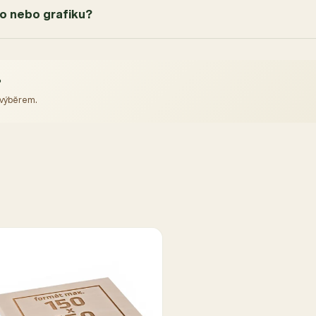
go nebo grafiku?
?
 výběrem.