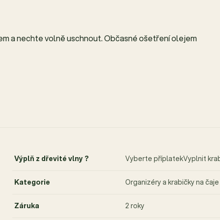
kem a nechte volně uschnout. Občasné ošetření olejem
Výplň z dřevité vlny ?
Vyberte příplatekVyplnit kra
Kategorie
Organizéry a krabičky na čaje
Záruka
2 roky