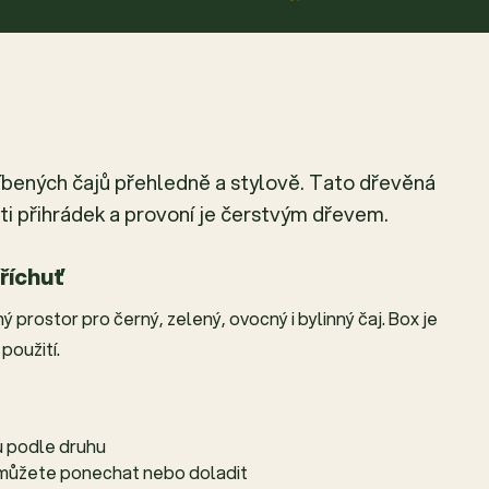
íbených čajů přehledně a stylově. Tato dřevěná
esti přihrádek a provoní je čerstvým dřevem.
říchuť
 prostor pro černý, zelený, ovocný i bylinný čaj. Box je
použití.
ů podle druhu
i můžete ponechat nebo doladit