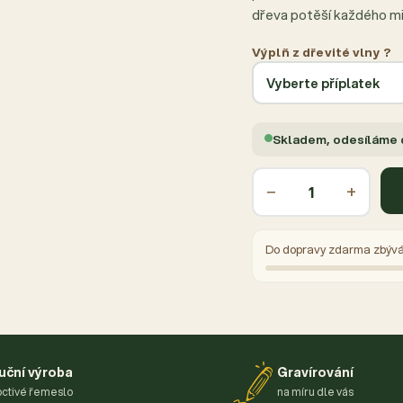
dřeva potěší každého mi
Výplň z dřevité vlny ?
Skladem, odesíláme
−
+
Do dopravy zdarma zbýv
uční výroba
Gravírování
ctivé řemeslo
na míru dle vás