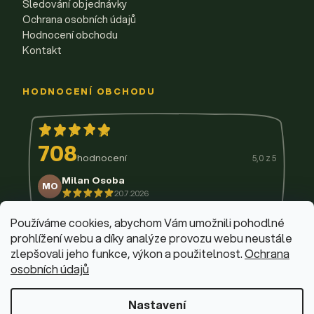
Sledování objednávky
Ochrana osobních údajů
Hodnocení obchodu
Kontakt
HODNOCENÍ OBCHODU
708
hodnocení
5,0 z 5
Milan Osoba
MO
20.7.2026
14.7.2026
11.7.2026
9.7.2026
3.7.2026
29.6.2026
Používáme cookies, abychom Vám umožnili pohodlné
prohlížení webu a díky analýze provozu webu neustále
zlepšovali jeho funkce, výkon a použitelnost.
Ochrana
osobních údajů
© 2026 Firemní krabičky
·
Upravit nastavení cookies
Web design & vývoj:
Dominik Fabík
·
Běžíme na Shoptet
Nastavení