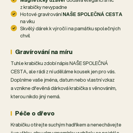
z krabičky nevypadne
Hotové gravírování
NAŠE SPOLEČNÁ CESTA
na víku
Skvělý dárek k výročí i na památku společných
chvil
Gravírování na míru
Tuhle krabičku zdobí nápis NAŠE SPOLEČNÁ
CESTA, ale rádi z ní uděláme kousek jen pro vás.
Doplníme vaše jména, datum nebo vlastní vzkaz
a vznikne dřevěná dárková krabička s věnováním,
kterou nikdo jiný nemá.
Péče o dřevo
Krabičku otírejte suchým hadříkem a nenechávejte
ji ve vlhku, aby vám vzpomínky vydržely co nejdéle.