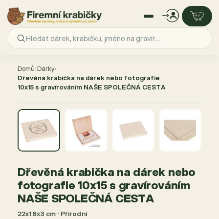
Přejít
na
Domů
›
Dárky
›
obsah
Dřevěná krabička na dárek nebo fotografie
10x15 s gravírováním NAŠE SPOLEČNÁ CESTA
AKCE −17 %
Dřevěná krabička na dárek nebo
fotografie 10x15 s gravírováním
NAŠE SPOLEČNÁ CESTA
22x18x3 cm · Přírodní