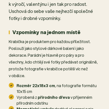
k výročí, valentýnu i jen tak pro radost.
Uschová do sebe vaše nejhezčí společné
fotky i drobné vzpomínky.
Vzpomínky na jednom místě
Krabička je produktem pro každou příležitost.
Poslouží jako stylové dárkové balení i jako
dekorace. Parádní je hlavně pro páry a pro
všechny, kdo chtějí své fotky předávat originálně,
protože fotografie v krabičce potěší víc než
v obálce.
Rozměr 22x18x3 cm
, na fotografie formátu
10x15 cm
Vyrobená z
přírodního dřeva
v příjemném
přírodním odstínu
Magnetický uzávěr
dodává eleganci a nic