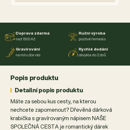
Doprava zdarma
Ruční výroba
nad 1500 Kč
poctivé řemeslo
Gravírování
Rychlé dodání
na míru dle vás
obvykle do 2 dnů
Popis produktu
Detailní popis produktu
Máte za sebou kus cesty, na kterou
nechcete zapomenout? Dřevěná dárková
krabička s gravírovaným nápisem NAŠE
SPOLEČNÁ CESTA je romantický dárek