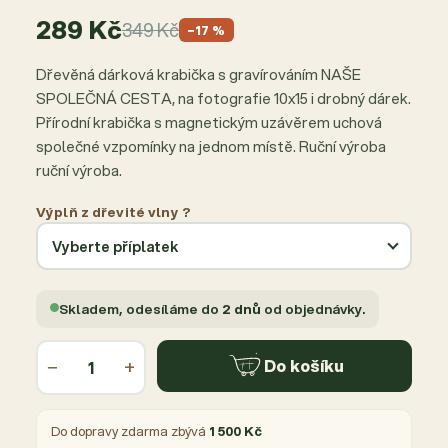
289 Kč
349 Kč
−17 %
Dřevěná dárková krabička s gravírováním NAŠE
SPOLEČNÁ CESTA, na fotografie 10x15 i drobný dárek.
Přírodní krabička s magnetickým uzávěrem uchová
společné vzpomínky na jednom místě. Ruční výroba
ruční výroba.
Výplň z dřevité vlny ?
Skladem, odesíláme do
2 dnů
od objednávky.
−
+
Do košíku
Do dopravy zdarma zbývá
1 500 Kč