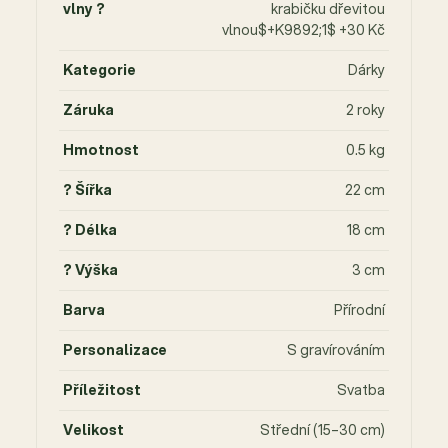
vlny ?
krabičku dřevitou
vlnou$+K9892;1$ +30 Kč
Kategorie
Dárky
Záruka
2 roky
Hmotnost
0.5 kg
? Šířka
22 cm
? Délka
18 cm
? Výška
3 cm
Barva
Přírodní
Personalizace
S gravírováním
Příležitost
Svatba
Velikost
Střední (15–30 cm)