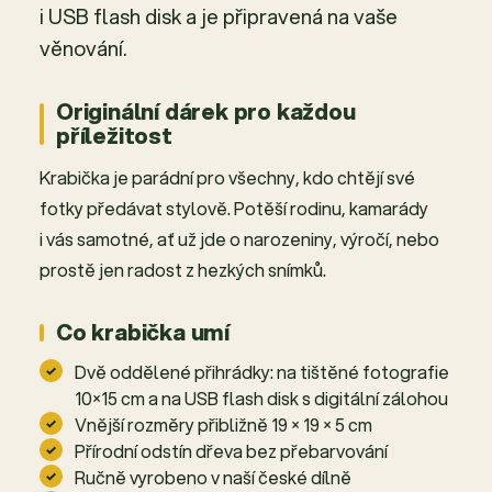
i USB flash disk a je připravená na vaše
věnování.
Originální dárek pro každou
příležitost
Krabička je parádní pro všechny, kdo chtějí své
fotky předávat stylově. Potěší rodinu, kamarády
i vás samotné, ať už jde o narozeniny, výročí, nebo
prostě jen radost z hezkých snímků.
Co krabička umí
Dvě oddělené přihrádky: na tištěné fotografie
10×15 cm a na USB flash disk s digitální zálohou
Vnější rozměry přibližně 19 × 19 × 5 cm
Přírodní odstín dřeva bez přebarvování
Ručně vyrobeno v naší české dílně