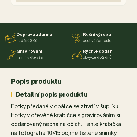
Doprava zdarma
Ruční výroba
nad 1500 Kč
poctivé řemeslo
Gravírování
Rychlé dodání
na míru dle vás
obvykle do 2 dnů
Popis produktu
Detailní popis produktu
Fotky předané v obálce se ztratí v šuplíku.
Fotky v dřevěné krabičce s gravírováním si
obdarovaný nechá na očích. Tahle krabička
na fotografie 10×15 pojme tištěné snímky