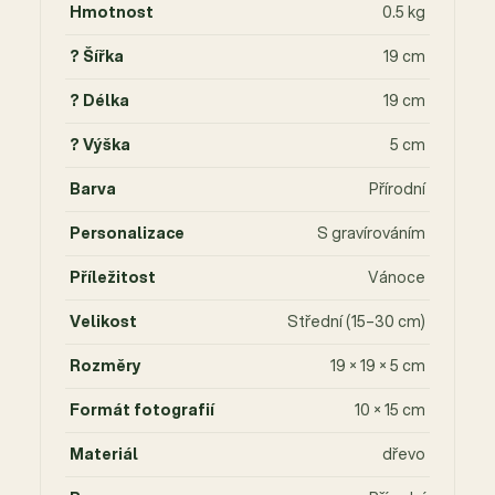
Hmotnost
0.5 kg
? Šířka
19 cm
? Délka
19 cm
? Výška
5 cm
Barva
Přírodní
Personalizace
S gravírováním
Příležitost
Vánoce
Velikost
Střední (15–30 cm)
Rozměry
19 × 19 × 5 cm
Formát fotografií
10 × 15 cm
Materiál
dřevo