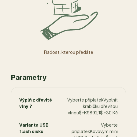
Radost, kterou předáte
Parametry
Výplň z dřevité
Vyberte příplatekVyplnit
vlny ?
krabičku dřevitou
vlnou$+K9892;1$ +30 Kč
Varianta USB
Vyberte
flash disku
příplatekKovovým mini