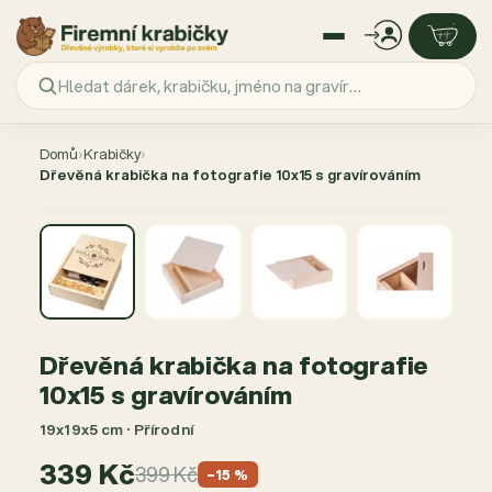
Přejít
na
Domů
›
Krabičky
›
obsah
Dřevěná krabička na fotografie 10x15 s gravírováním
AKCE −15 %
Dřevěná krabička na fotografie
10x15 s gravírováním
19x19x5 cm · Přírodní
339 Kč
399 Kč
−15 %