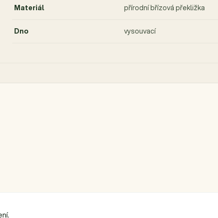
Materiál
přírodní břízová překližka
Dno
vysouvací
ní.