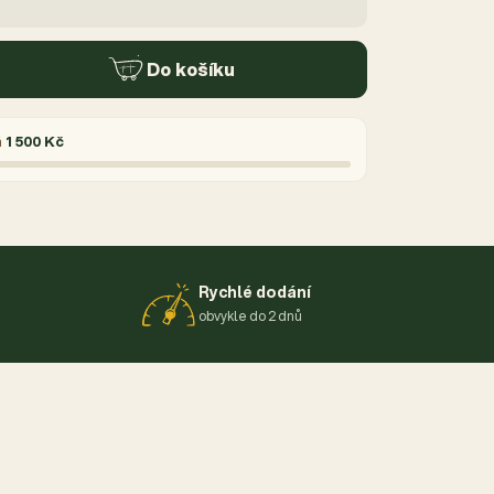
Do košíku
á
1 500 Kč
Rychlé dodání
obvykle do 2 dnů