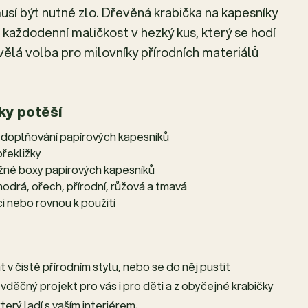
usí být nutné zlo. Dřevěná krabička na kapesníky
í každodenní maličkost v hezký kus, který se hodí
kvělá volba pro milovníky přírodních materiálů
ky potěší
 doplňování papírových kapesníků
překližky
ěžné boxy papírových kapesníků
modrá, ořech, přírodní, růžová a tmavá
i nebo rovnou k použití
 čistě přírodním stylu, nebo se do něj pustit
vděčný projekt pro vás i pro děti a z obyčejné krabičky
terý ladí s vaším interiérem.