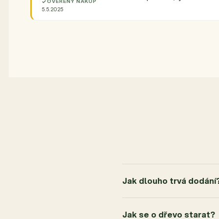
OVĚŘENÝ NÁKUP
5.5.2025
5,0
Průměrné hodnocení produktu je 5,0 z 5 hvězdič
1 hodnocení
5
1x
4
0x
3
0x
2
0x
1
0x
Jak dlouho trvá dodání
Jak se o dřevo starat?