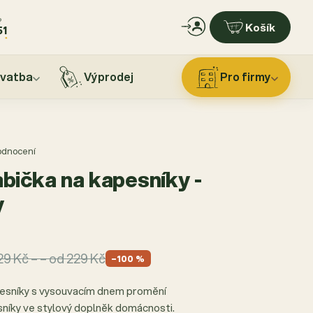
?
Košík
51
vatba
Výprodej
Pro firmy
hodnocení
bička na kapesníky -
y
229 Kč – – od 229 Kč
−100 %
pesníky s vysouvacím dnem promění
níky ve stylový doplněk domácnosti.