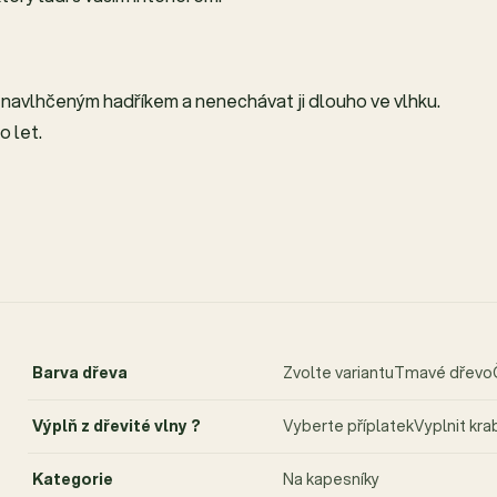
ě navlhčeným hadříkem a nenechávat ji dlouho ve vlhku.
o let.
Barva dřeva
Zvolte variantuTmavé dřevo
Výplň z dřevité vlny ?
Vyberte příplatekVyplnit kra
Kategorie
Na kapesníky