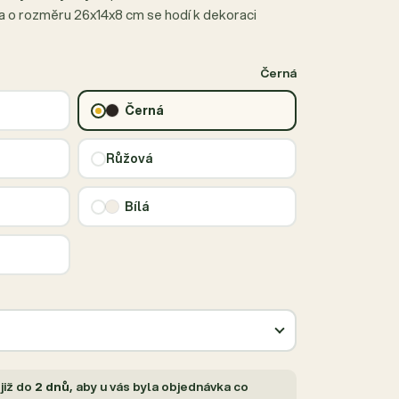
ka o rozměru 26x14x8 cm se hodí k dekoraci
Černá
Černá
Růžová
Bílá
již do
2 dnů
, aby u vás byla objednávka co