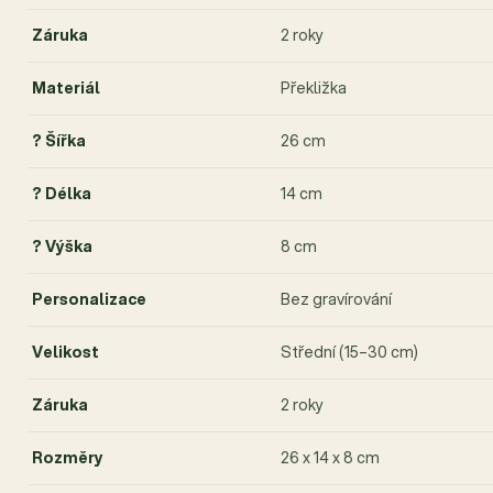
Záruka
2 roky
Materiál
Překližka
? Šířka
26 cm
? Délka
14 cm
? Výška
8 cm
Personalizace
Bez gravírování
Velikost
Střední (15–30 cm)
Záruka
2 roky
Rozměry
26 x 14 x 8 cm