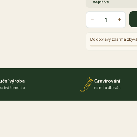
nejdříve.
−
+
Do dopravy zdarma zbýv
uční výroba
Gravírování
ctivé řemeslo
na míru dle vás