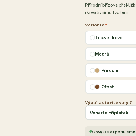
Přírodní břízová překliž
i kreativnímu tvoření.
Varianta
*
Tmavé dřevo
Modrá
Přírodní
Ořech
Výplň z dřevité vlny ?
Obvykle expedujeme 