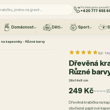
Potřebujete poradit
+420 777 655 6
Domácnost
Děti
Sport
S
 na kapesníky - Různé barvy
5,0 · 1 
Dřevěná kra
Různé barv
26x14x8 cm
249 Kč
– – – – 
Dřevěná krabička na ka
obyčejné papírové kapes