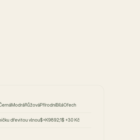
ČernáModráRůžováPřírodníBíláOřech
bičku dřevitou vlnou$+K9892;1$ +30 Kč