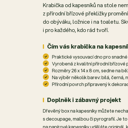
Krabička od kapesníků na stole nem
z přírodní břízové překližky proměn
do obýváku, ložnice i na toaletu. S
i pro každého, kdo rád tvoří.
Čím vás krabička na kapesní
Praktické vysouvací dno pro snadné
Vyrobená z kvalitní přírodní břízové 
Rozměry 26 x 14 x 8 cm, sedne na b
Na výběr několik barev: bílá, černá, 
Přírodní povrch připravený k dekorac
Doplněk i zábavný projekt
Dřevěný box na kapesníky můžete nechat v
s decoupage, malbou či pyrografií. Je to 
na papírové kapesníky uděláte originál, k