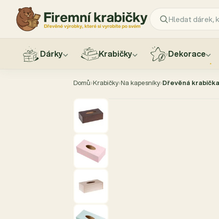
Dárky
Krabičky
Dekorace
Přejít
na
Domů
›
Krabičky
›
Na kapesníky
›
Dřevěná krabička
obsah
AKCE −100 %