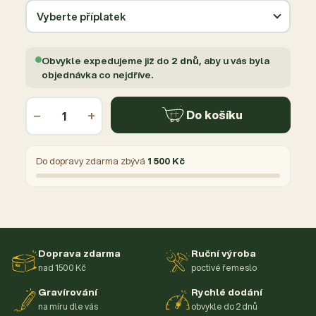
Obvykle expedujeme již do
2 dnů
, aby u vás byla
objednávka co nejdříve.
−
+
Do košíku
Do dopravy zdarma zbývá
1 500 Kč
Doprava zdarma
Ruční výroba
nad 1500 Kč
poctivé řemeslo
Gravírování
Rychlé dodání
na míru dle vás
obvykle do 2 dnů