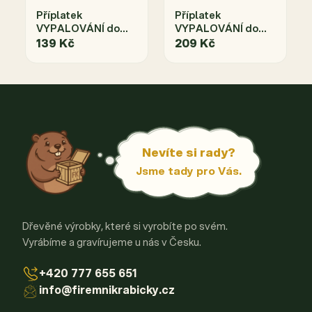
Příplatek
Příplatek
VYPALOVÁNÍ do
VYPALOVÁNÍ do
rozměru
rozměru
139 Kč
209 Kč
Nevíte si rady?
Jsme tady pro Vás.
Dřevěné výrobky, které si vyrobíte po svém.
Vyrábíme a gravírujeme u nás v Česku.
+420 777 655 651
info@firemnikrabicky.cz