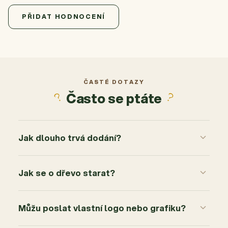
5,0
Průměrné hodnocení produktu je 5,0 z 5 hvězdiček.
1 hodnocení
PŘIDAT HODNOCENÍ
5
1x
4
0x
3
0x
2
0x
ČASTÉ DOTAZY
Často se ptáte
1
0x
Jak dlouho trvá dodání?
Jak se o dřevo starat?
Můžu poslat vlastní logo nebo grafiku?