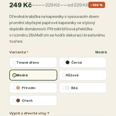
249 Kč
– – – – 229 Kč – – od 229 Kč
−100 %
Dřevěná krabička na kapesníky s vysouvacím dnem
promění obyčejné papírové kapesníky ve stylový
doplněk domácnosti. Přírodní břízová překližka
o rozměru 26x14x8 cm se hodí k dekoraci i kreativnímu
tvoření.
Varianta
*
Modrá
Tmavé dřevo
Černá
Modrá
Růžová
Přírodní
Bílá
Ořech
Výplň z dřevité vlny ?