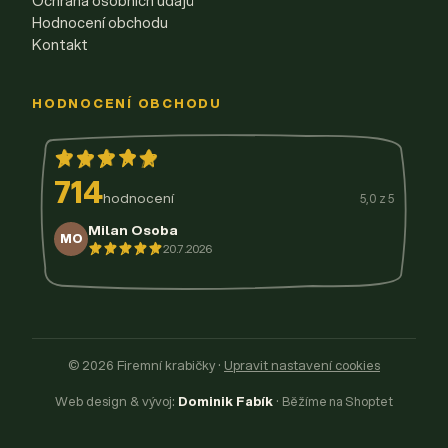
Ochrana osobních údajů
Hodnocení obchodu
Kontakt
HODNOCENÍ OBCHODU
714
hodnocení
5,0 z 5
Milan Osoba
MO
20.7.2026
14.7.2026
11.7.2026
9.7.2026
3.7.2026
29.6.2026
© 2026 Firemní krabičky
·
Upravit nastavení cookies
Web design & vývoj:
Dominik Fabík
·
Běžíme na Shoptet