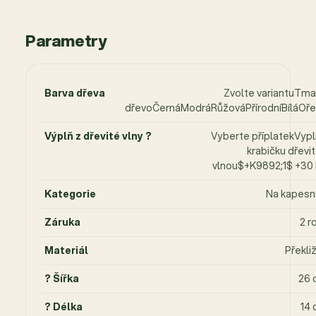
Parametry
Barva dřeva
Zvolte variantuTm
dřevoČernáModráRůžováPřírodníBíláOř
Výplň z dřevité vlny ?
Vyberte příplatekVypl
krabičku dřevi
vlnou$+K9892;1$ +30
Kategorie
Na kapesn
Záruka
2 r
Materiál
Překli
? Šířka
26 
? Délka
14