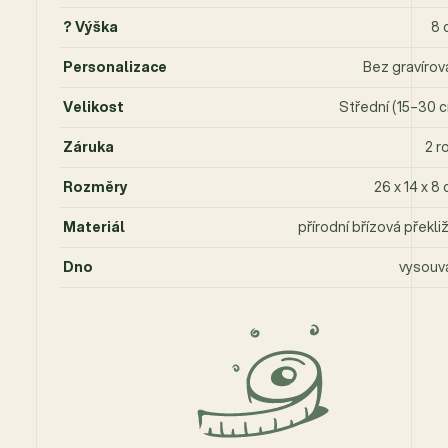
? Výška
8 
Personalizace
Bez gravírov
Velikost
Střední (15–30 
Záruka
2 r
Rozměry
26 x 14 x 8
Materiál
přírodní břízová překli
Dno
vysouv