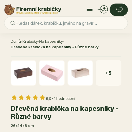
Přejít
na
Domů
›
Krabičky
›
Na kapesníky
›
obsah
Dřevěná krabička na kapesníky - Různé barvy
AKCE −100 %
+5
5,0 · 1 hodnocení
Dřevěná krabička na kapesníky -
Různé barvy
26x14x8 cm