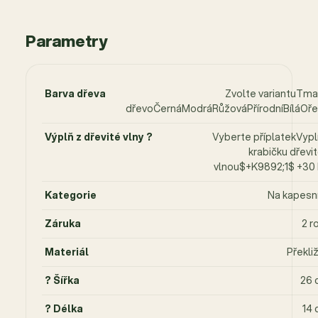
Parametry
Barva dřeva
Zvolte variantuTm
dřevoČernáModráRůžováPřírodníBíláOř
Výplň z dřevité vlny ?
Vyberte příplatekVypl
krabičku dřevi
vlnou$+K9892;1$ +30
Kategorie
Na kapesn
Záruka
2 r
Materiál
Překli
? Šířka
26 
? Délka
14