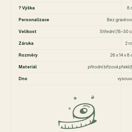
? Výška
8 
Personalizace
Bez gravírov
Velikost
Střední (15–30 
Záruka
2 r
Rozměry
26 x 14 x 8
Materiál
přírodní břízová překli
Dno
vysouv