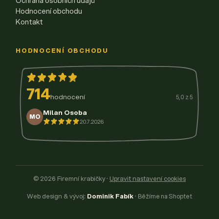
Ochrana osobních údajů
Hodnocení obchodu
Kontakt
HODNOCENÍ OBCHODU
714
hodnocení
5,0 z 5
Milan Osoba
MO
20.7.2026
14.7.2026
11.7.2026
9.7.2026
3.7.2026
29.6.2026
© 2026 Firemní krabičky
·
Upravit nastavení cookies
Web design & vývoj:
Dominik Fabík
·
Běžíme na Shoptet