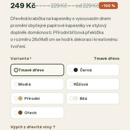
249 Kč
– – – – 229 Kč – – od 229 Kč
−100 %
Dřevěná krabička na kapesníky s vysouvacím dnem
promění obyčejné papírové kapesníky ve stylový
doplněk domácnosti. Přírodní břízová překližka
o rozměru 26x14x8 cm se hodí k dekoraci i kreativnímu
tvoření.
Varianta
*
Tmavé dřevo
Tmavé dřevo
Černá
Modrá
Růžová
Přírodní
Bílá
Ořech
Výplň z dřevité vlny ?