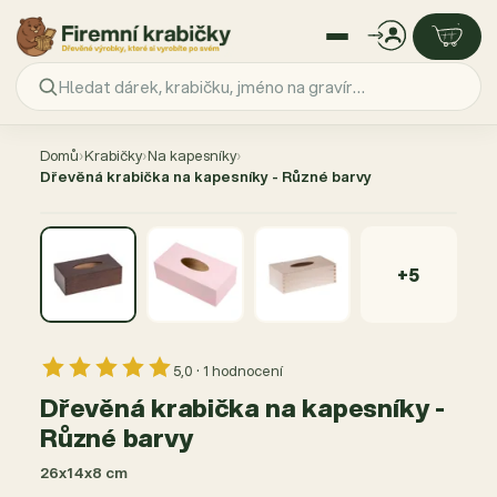
Přejít
na
Domů
›
Krabičky
›
Na kapesníky
›
obsah
Dřevěná krabička na kapesníky - Různé barvy
AKCE −100 %
+5
5,0 · 1 hodnocení
Dřevěná krabička na kapesníky -
Různé barvy
26x14x8 cm