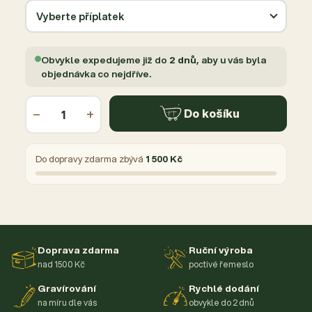
Obvykle expedujeme již do
2 dnů
, aby u vás byla
objednávka co nejdříve.
−
+
Do košíku
Do dopravy zdarma zbývá
1 500 Kč
Doprava zdarma
Ruční výroba
nad 1500 Kč
poctivé řemeslo
Gravírování
Rychlé dodání
na míru dle vás
obvykle do 2 dnů