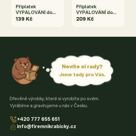
Příplatek
Příplatek
VYPALOVÁNÍ do
VYPALOVÁNÍ do
rozměru
rozměru
139 Kč
209 Kč
Nevíte si rady?
Jsme tady pro Vás.
Dřevěné výrobky, které si vyrobíte po svém.
Vyrábíme a gravírujeme u nás v Česku.
+420 777 655 651
info@firemnikrabicky.cz