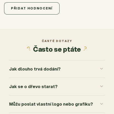
5,0
Průměrné hodnocení produktu je 5,0 z 5 hvězdiček.
1 hodnocení
PŘIDAT HODNOCENÍ
5
1x
4
0x
3
0x
2
0x
ČASTÉ DOTAZY
Často se ptáte
1
0x
Jak dlouho trvá dodání?
Jak se o dřevo starat?
Můžu poslat vlastní logo nebo grafiku?