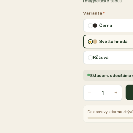
i magnetické tabuli.
Varianta
*
Černá
Světlá hnědá
Růžová
Skladem, odesíláme
−
+
Do dopravy zdarma zbýv