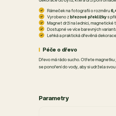
Rámeček na fotografii o rozměru
6,
Vyrobeno z
březové překližky
s př
Magnet drží na lednici, magnetické 
Dostupné ve více barevných varian
Lehká a praktická dřevěná dekorace 
Péče o dřevo
Dřevo má rádo sucho. Otřete magnetku 
se ponoření do vody, aby si udržela svou 
Parametry