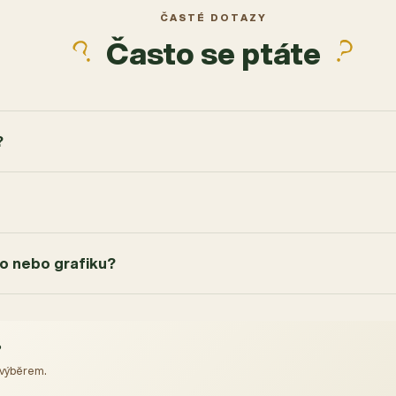
ČASTÉ DOTAZY
Často se ptáte
?
go nebo grafiku?
?
 výběrem.