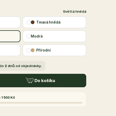
Světlá hnědá
Tmavá hnědá
Modrá
Přírodní
 do
2 dnů
od objednávky.
Do košíku
á
1 500 Kč