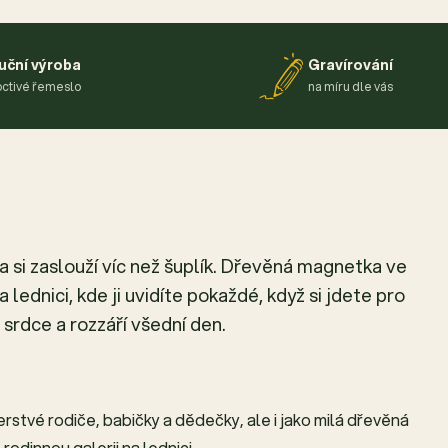
uční výroba
Gravírování
ctivé řemeslo
na míru dle vás
 si zaslouží víc než šuplík. Dřevěná magnetka ve
lednici, kde ji uvidíte pokaždé, když si jdete pro
 srdce a rozzáří všední den.
rstvé rodiče, babičky a dědečky, ale i jako milá dřevěná
odinnou galerii na lednici.