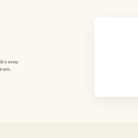
lí o svou
ěrem.