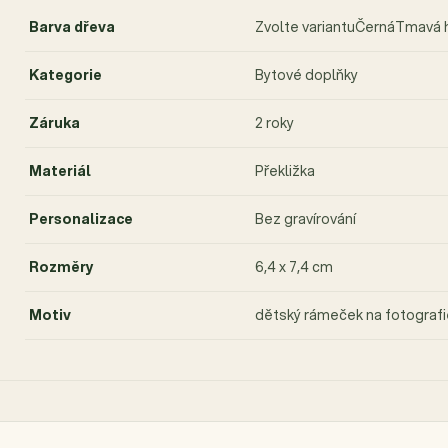
Barva dřeva
Zvolte variantuČernáTmavá
Kategorie
Bytové doplňky
Záruka
2 roky
Materiál
Překližka
Personalizace
Bez gravírování
Rozměry
6,4 x 7,4 cm
Motiv
dětský rámeček na fotografi