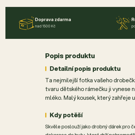
Doprava zdarma
R
nad 1500 Kč
po
Popis produktu
Detailní popis produktu
Ta nejmilejší fotka vašeho drobečka
tvaru dětského rámečku ji vynese na 
mléko. Malý kousek, který zahřeje u
Kdy potěší
Skvěle poslouží jako drobný dárek pro če
dekorace do bytu, která drží pohromadě r