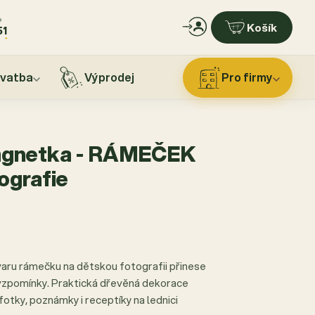
?
Košík
51
vatba
Výprodej
Pro firmy
agnetka - RÁMEČEK
tografie
aru rámečku na dětskou fotografii přinese
vzpomínky. Praktická dřevěná dekorace
fotky, poznámky i receptíky na lednici