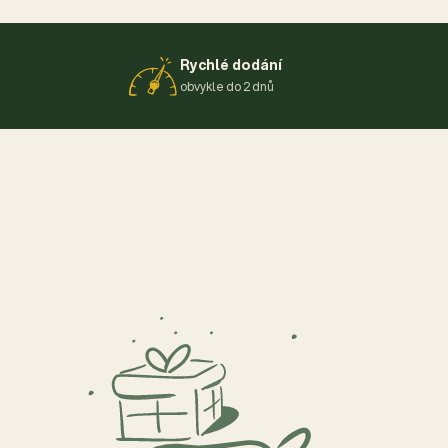
Rychlé dodání
obvykle do 2 dnů