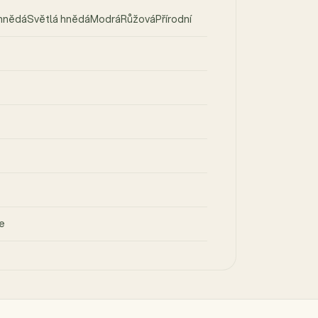
 hnědáSvětlá hnědáModráRůžováPřírodní
e