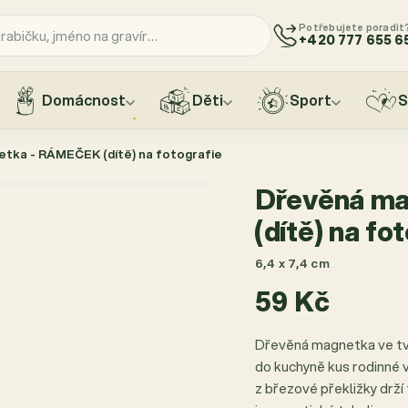
Potřebujete poradit
+420 777 655 6
Domácnost
Děti
Sport
S
tka - RÁMEČEK (dítě) na fotografie
Dřevěná m
(dítě) na fo
6,4 x 7,4 cm
59 Kč
Dřevěná magnetka ve tv
do kuchyně kus rodinné 
z březové překližky drží 