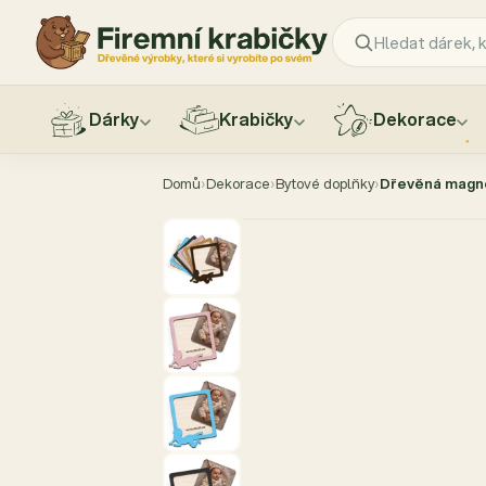
Dárky
Krabičky
Dekorace
Přejít
na
Domů
›
Dekorace
›
Bytové doplňky
›
Dřevěná magne
obsah