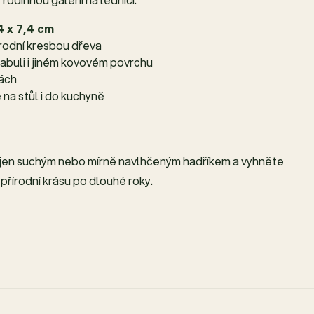
4 x 7,4 cm
írodní kresbou dřeva
tabuli i jiném kovovém povrchu
tách
na stůl i do kuchyně
jen suchým nebo mírně navlhčeným hadříkem a vyhněte
přírodní krásu po dlouhé roky.