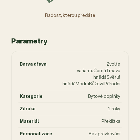
Radost, kterou předáte
Parametry
Barva dřeva
Zvolte
variantuČernáTmavá
hnědáSvětlá
hnědáModráRůžováPřírodní
Kategorie
Bytové doplňky
Záruka
2 roky
Materiál
Překližka
Personalizace
Bez gravírování