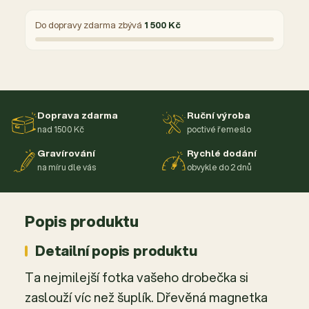
Do dopravy zdarma zbývá
1 500 Kč
Doprava zdarma
Ruční výroba
nad 1500 Kč
poctivé řemeslo
Gravírování
Rychlé dodání
na míru dle vás
obvykle do 2 dnů
Popis produktu
Detailní popis produktu
Ta nejmilejší fotka vašeho drobečka si
zaslouží víc než šuplík. Dřevěná magnetka