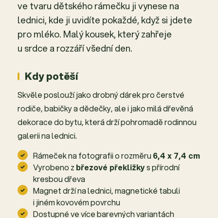
ve tvaru dětského rámečku ji vynese na
lednici, kde ji uvidíte pokaždé, když si jdete
pro mléko. Malý kousek, který zahřeje
u srdce a rozzáří všední den.
Kdy potěší
Skvěle poslouží jako drobný dárek pro čerstvé
rodiče, babičky a dědečky, ale i jako milá dřevěná
dekorace do bytu, která drží pohromadě rodinnou
galerii na lednici.
Rámeček na fotografii o rozměru
6,4 x 7,4 cm
Vyrobeno z
březové překližky
s přírodní
kresbou dřeva
Magnet drží na lednici, magnetické tabuli
i jiném kovovém povrchu
Dostupné ve více barevných variantách