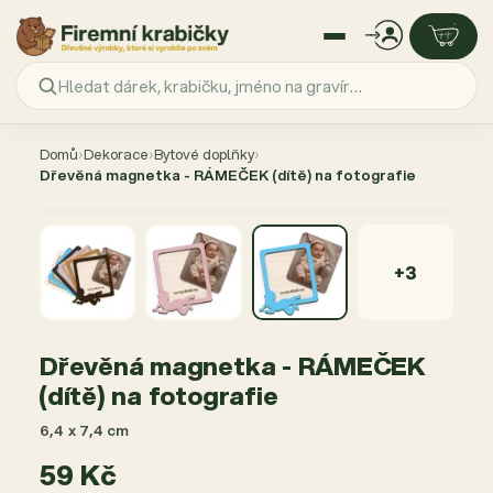
Přejít
na
Domů
›
Dekorace
›
Bytové doplňky
›
obsah
Dřevěná magnetka - RÁMEČEK (dítě) na fotografie
+3
Dřevěná magnetka - RÁMEČEK
(dítě) na fotografie
6,4 x 7,4 cm
59 Kč