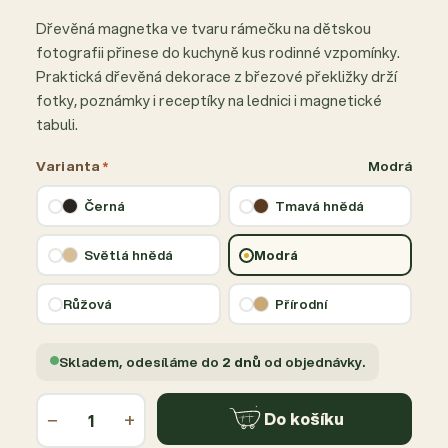
Dřevěná magnetka ve tvaru rámečku na dětskou
fotografii přinese do kuchyně kus rodinné vzpomínky.
Praktická dřevěná dekorace z březové překližky drží
fotky, poznámky i receptíky na lednici i magnetické
tabuli.
Varianta
*
Modrá
Černá
Tmavá hnědá
Světlá hnědá
Modrá
Růžová
Přírodní
Skladem, odesíláme do
2 dnů
od objednávky.
−
+
Do košíku