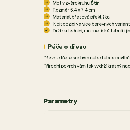
Motiv zvěrokruhu
Štír
Rozměr 6,4 x 7,4 cm
Materiál březová překližka
K dispozici ve více barevných varian
Drží na lednici, magnetické tabuli i
Péče o dřevo
Dřevo otřete suchým nebo lehce navlhč
Přírodní povrch vám tak vydrží krásný na
Parametry