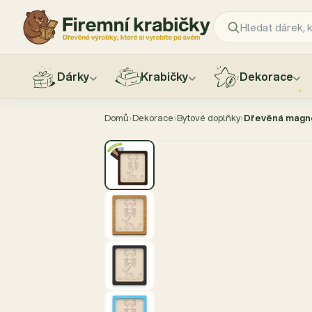
Dárky
Krabičky
Dekorace
Přejít
na
Domů
›
Dekorace
›
Bytové doplňky
›
Dřevěná magne
obsah