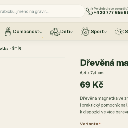
Potřebujete poradit
+420 777 655 6
Domácnost
Děti
Sport
S
tka - ŠTÍR
Dřevěná ma
6,4 x 7,4 cm
69 Kč
Dřevěná magnetka ve zn
i praktický pomocník na 
k dispozici ve více bare
Varianta
*