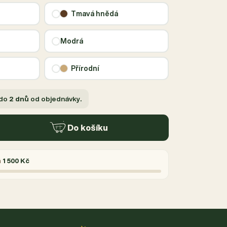
Tmavá hnědá
Modrá
Přírodní
 do
2 dnů
od objednávky.
Do košíku
á
1 500 Kč