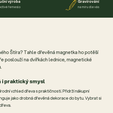
uční výroba
Gravírování
ctivé řemeslo
na míru dle vás
mého Štíra? Tahle dřevěná magnetka ho potěší
e poslouží na dvířkách lednice, magnetické
.
 i praktický smysl
odní vzhled dřeva s praktičností. Přidrží nákupní
nguje jako drobná dřevěná dekorace do bytu. Vybrat si
dřeva.