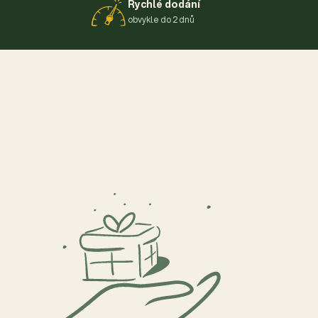
Rychlé dodání
obvykle do 2 dnů