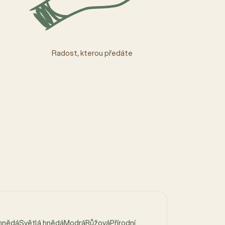
Radost, kterou předáte
 hnědáSvětlá hnědáModráRůžováPřírodní