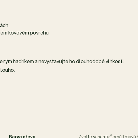
tách
 jiném kovovém povrchu
eným hadříkem a nevystavujte ho dlouhodobé vlhkosti.
dlouho.
Barva dřeva
Zvolte variantuČernáTmavá