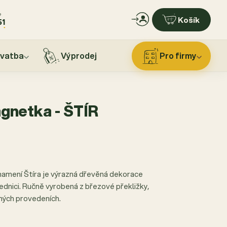
?
Košík
51
vatba
Výprodej
Pro firmy
gnetka - ŠTÍR
amení Štíra je výrazná dřevěná dekorace
lednici. Ručně vyrobená z březové překližky,
vných provedeních.