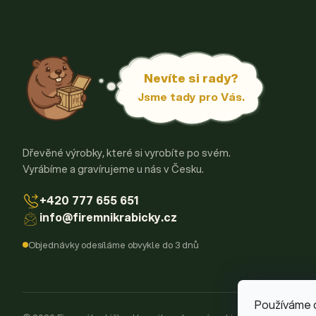
Nevíte si rady?
Jsme tady pro Vás.
Dřevěné výrobky, které si vyrobíte po svém.
Vyrábíme a gravírujeme u nás v Česku.
+420 777 655 651
info@firemnikrabicky.cz
Objednávky odesíláme obvykle do 3 dnů
Používáme 