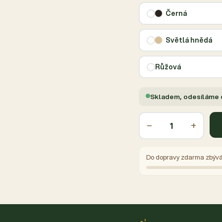
Černá
Světlá hnědá
Růžová
Skladem, odesíláme
−
+
Do dopravy zdarma zbýv