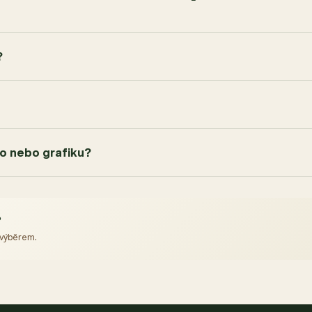
?
go nebo grafiku?
?
 výběrem.