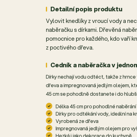
Detailní popis produktu
Vylovit knedlíky z vroucí vody a ne
naběračku s dírkami. Dřevěná naběr
pomocnice pro každého, kdo vaří kne
z poctivého dřeva.
Cedník a naběračka v jedno
Dírky nechají vodu odtéct, takže z hrnc
dřeva a impregnovaná jedlým olejem, kter
45 cm se pohodlně dostanete i do hlubší
Délka 45 cm pro pohodlné naběrání
Dírky pro odtékání vody, ideální na k
Vyrobená ze dřeva
Impregnovaná jedlým olejem pro vy
Hezká i jako dekorace do kuchyně