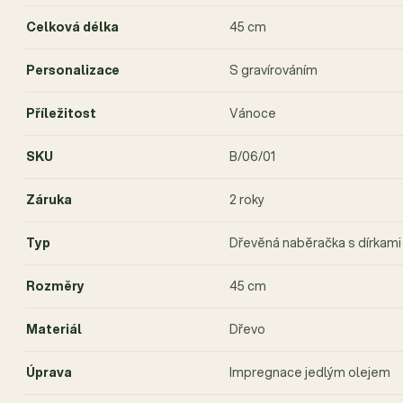
Celková délka
45 cm
Personalizace
S gravírováním
Příležitost
Vánoce
SKU
B/06/01
Záruka
2 roky
Typ
Dřevěná naběračka s dírkami
Rozměry
45 cm
Materiál
Dřevo
Úprava
Impregnace jedlým olejem