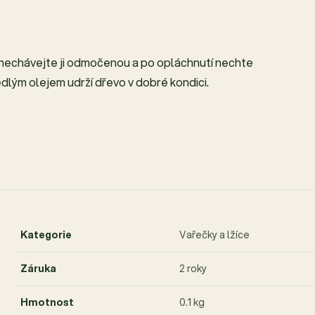
nechávejte ji odmočenou a po opláchnutí nechte
lým olejem udrží dřevo v dobré kondici.
Kategorie
Vařečky a lžíce
Záruka
2 roky
Hmotnost
0.1 kg