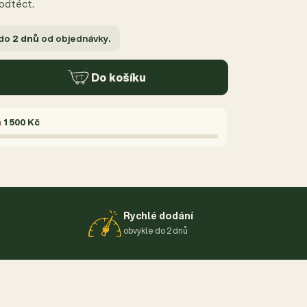
 odtéct.
 do
2 dnů
od objednávky.
Do košíku
á
1 500 Kč
Rychlé dodání
obvykle do 2 dnů