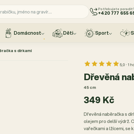
Potřebujete poradit
+420 777 655 6
Domácnost
Děti
Sport
S
račka s dírkami
5,0 · 1 
Dřevěná nab
45 cm
349 Kč
Dřevěná naběračka s dír
olejem pro delší výdrž.
vařečkami a lžícemi, se 