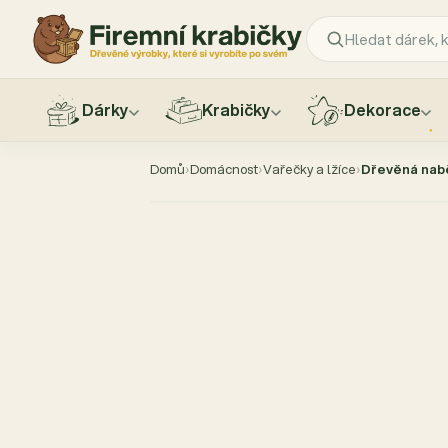
Dárky
Krabičky
Dekorace
Přejít
na
Domů
›
Domácnost
›
Vařečky a lžíce
›
Dřevěná nabě
obsah