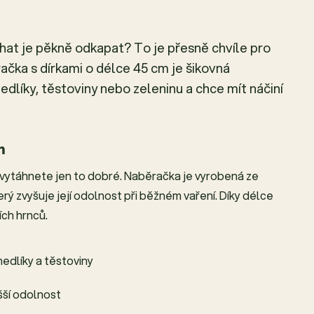
chat je pěkně odkapat? To je přesně chvíle pro
ačka s dírkami o délce 45 cm je šikovná
dlíky, těstoviny nebo zeleninu a chce mít náčiní
m
e vytáhnete jen to dobré. Naběračka je vyrobená ze
ý zvyšuje její odolnost při běžném vaření. Díky délce
ch hrnců.
nedlíky a těstoviny
šší odolnost