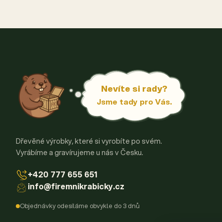
Nevíte si rady?
Jsme tady pro Vás.
Dřevěné výrobky, které si vyrobíte po svém.
Vyrábíme a gravírujeme u nás v Česku.
+420 777 655 651
info@firemnikrabicky.cz
Objednávky odesíláme obvykle do 3 dnů