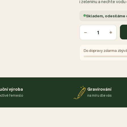
i zeleninu a nechte vodu
Skladem, odesíláme
−
+
Do dopravy zdarma zbýv
uční výroba
Gravírování
ctivé řemeslo
na míru dle vás