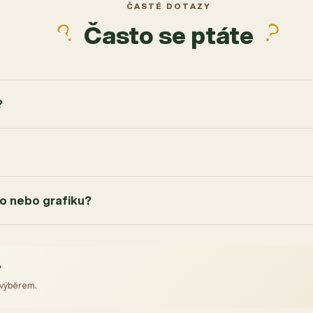
ČASTÉ DOTAZY
Často se ptáte
?
go nebo grafiku?
?
 výběrem.