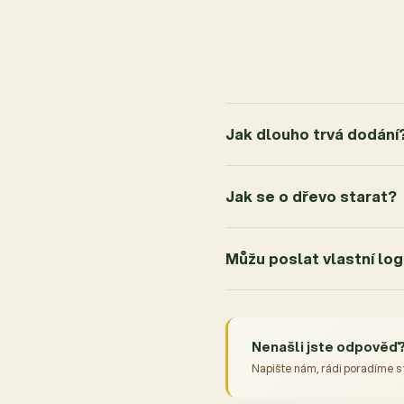
2
0x
1
0x
Jak dlouho trvá dodání
Jak se o dřevo starat?
Můžu poslat vlastní lo
Nenašli jste odpověď
Napište nám, rádi poradíme s