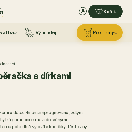
?
Košík
51
vatba
Výprodej
Pro firmy
hodnocení
ěračka s dírkami
kami o délce 45 cm, impregnovaná jedlým
 Chytrá pomocnice mezi dřevěnými
kterou pohodlně vylovíte knedlíky, těstoviny