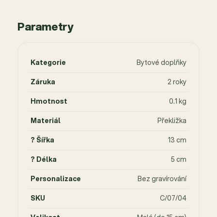
Parametry
Kategorie
Bytové doplňky
Záruka
2 roky
Hmotnost
0.1 kg
Materiál
Překližka
? Šířka
13 cm
? Délka
5 cm
Personalizace
Bez gravírování
SKU
C/07/04