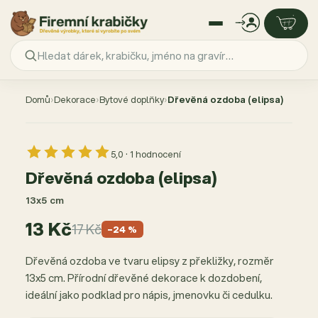
Přejít
na
Domů
›
Dekorace
›
Bytové doplňky
›
Dřevěná ozdoba (elipsa)
obsah
AKCE −24 %
5,0 · 1 hodnocení
Dřevěná ozdoba (elipsa)
13x5 cm
13 Kč
17 Kč
−24 %
Dřevěná ozdoba ve tvaru elipsy z překližky, rozměr
13x5 cm. Přírodní dřevěné dekorace k dozdobení,
ideální jako podklad pro nápis, jmenovku či cedulku.