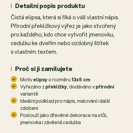
Detailní popis produktu
Čistá elipsa, která si říká o váš vlastní nápis.
Přírodní překližkový výřez je jako stvořený
pro každého, kdo chce vytvořit jmenovku,
cedulku ke dveřím nebo ozdobný štítek
s vlastním textem.
Proč si ji zamilujete
Motiv
elipsy
o rozměru
13x5 cm
Vyřezáno z
překližky
, dodáváno v
přírodní
variantě
Ideální podklad pro nápis, malování i další
zdobení
Poslouží jako dřevěné dekorace na stůl,
jmenovka i závěsná cedulka