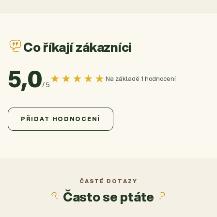
Co říkají zákazníci
5,0
★★★★★
Na základě 1 hodnocení
/ 5
5,0
Průměrné hodnocení produktu je 5,0 z 5 hvězdiček.
1 hodnocení
PŘIDAT HODNOCENÍ
5
1x
4
0x
3
0x
2
0x
ČASTÉ DOTAZY
Často se ptáte
1
0x