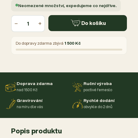
Neomezené množství, expedujeme co nejdříve.
−
+
Do košíku
Do dopravy zdarma zbývá
1 500 Kč
Doprava zdarma
Ruční výroba
nad 1500 Kč
poctivé řemeslo
Gravírování
Rychlé dodání
na míru dle vás
obvykle do 2 dnů
Popis produktu