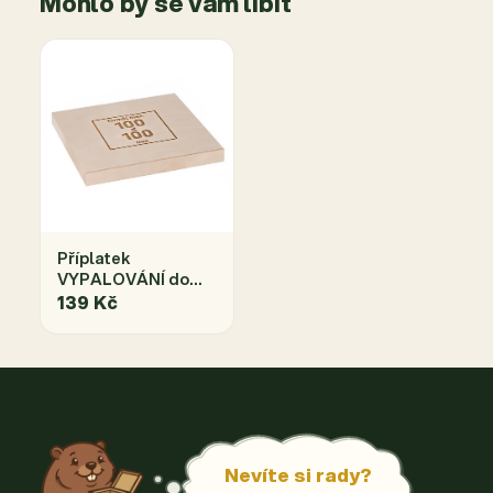
Mohlo by se vám líbit
Příplatek
VYPALOVÁNÍ do
rozměru
139 Kč
Nevíte si rady?