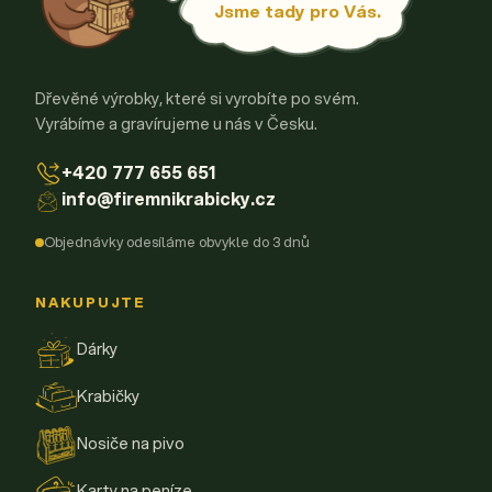
Jsme tady pro Vás.
Dřevěné výrobky, které si vyrobíte po svém.
Vyrábíme a gravírujeme u nás v Česku.
+420 777 655 651
info@firemnikrabicky.cz
Objednávky odesíláme obvykle do 3 dnů
NAKUPUJTE
Dárky
Krabičky
Nosiče na pivo
Karty na peníze