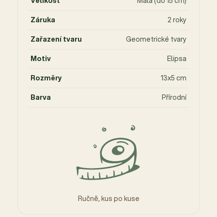
Velikost
Malá (do 15 cm)
Záruka
2 roky
Zařazení tvaru
Geometrické tvary
Motiv
Elipsa
Rozměry
13x5 cm
Barva
Přírodní
Ručně, kus po kuse