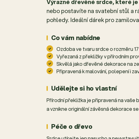
Výrazné dřevěné srdce, které je
nebo postavíte na svatební stůl a 
pohledy. Ideální dárek pro zamilov
Co vám nabídne
Ozdoba ve tvaru srdce o rozměru 17
Vyřezaná z překližky v přírodním pr
Skvělá jako dřevěné dekorace na zeď
Připravená k malování, polepení i za
Udělejte si ho vlastní
Přírodní překližka je připravená na vaše
a vznikne originální závěsná dekorace s
Péče o dřevo
Srdce utírejte jen nasucho a nevystavujte 