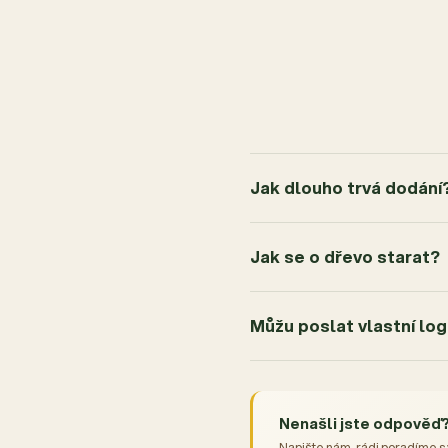
Jak dlouho trvá dodání
Jak se o dřevo starat?
Můžu poslat vlastní lo
Nenašli jste odpověď
Napište nám, rádi poradíme s