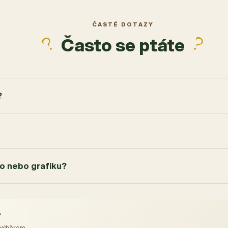
ČASTÉ DOTAZY
Často se ptáte
?
go nebo grafiku?
?
 výběrem.