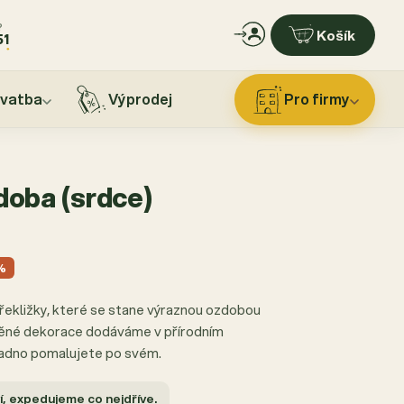
?
Košík
51
vatba
Výprodej
Pro firmy
doba (srdce)
%
řekližky, které se stane výraznou ozdobou
evěné dekorace dodáváme v přírodním
snadno pomalujete po svém.
 expedujeme co nejdříve.