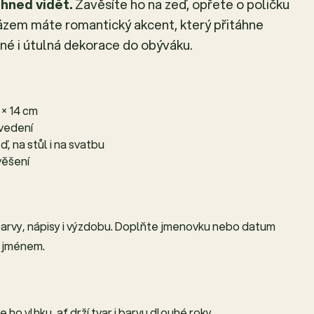
 hned vidět.
Zavěsíte ho na zeď, opřete o poličku
rázem máte romantický akcent, který přitáhne
ané i útulná dekorace do obýváku.
 × 14 cm
ovedení
, na stůl i na svatbu
věšení
 barvy, nápisy i výzdobu. Doplňte jmenovku nebo datum
e jménem.
ho vlhku, ať drží tvar i barvu dlouhé roky.