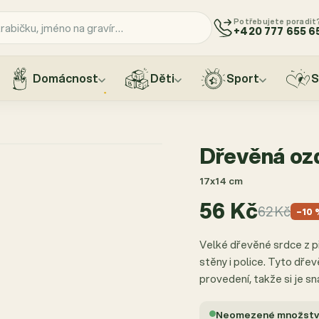
Potřebujete poradit
+420 777 655 6
Domácnost
Děti
Sport
S
Dřevěná oz
17x14 cm
56 Kč
62 Kč
−10 
Velké dřevěné srdce z p
stěny i police. Tyto dř
provedení, takže si je 
Neomezené množství,