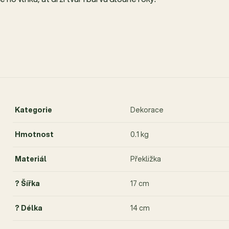
Kategorie
Dekorace
Hmotnost
0.1 kg
Materiál
Překližka
? Šířka
17 cm
? Délka
14 cm