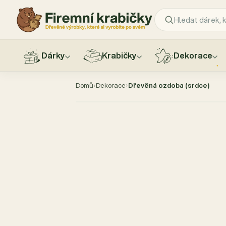
Dárky
Krabičky
Dekorace
Přejít
na
Domů
›
Dekorace
›
Dřevěná ozdoba (srdce)
obsah
AKCE −10 %