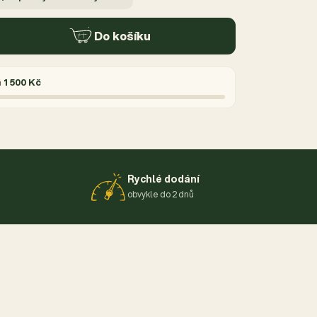
Do košíku
á
1 500 Kč
Rychlé dodání
obvykle do 2 dnů