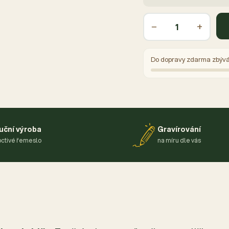
−
+
Do dopravy zdarma zbýv
uční výroba
Gravírování
ctivé řemeslo
na míru dle vás