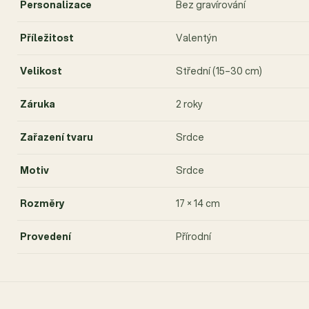
Personalizace
Bez gravírování
Příležitost
Valentýn
Velikost
Střední (15–30 cm)
Záruka
2 roky
Zařazení tvaru
Srdce
Motiv
Srdce
Rozměry
17 × 14 cm
Provedení
Přírodní