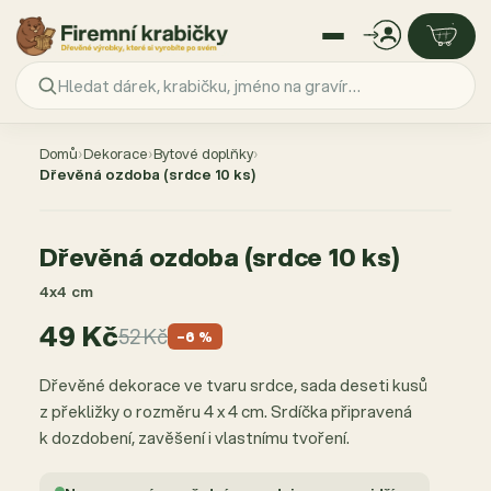
Přejít
na
Domů
›
Dekorace
›
Bytové doplňky
›
obsah
Dřevěná ozdoba (srdce 10 ks)
AKCE −6 %
Dřevěná ozdoba (srdce 10 ks)
4x4 cm
49 Kč
52 Kč
−6 %
Dřevěné dekorace ve tvaru srdce, sada deseti kusů
z překližky o rozměru 4 x 4 cm. Srdíčka připravená
k dozdobení, zavěšení i vlastnímu tvoření.