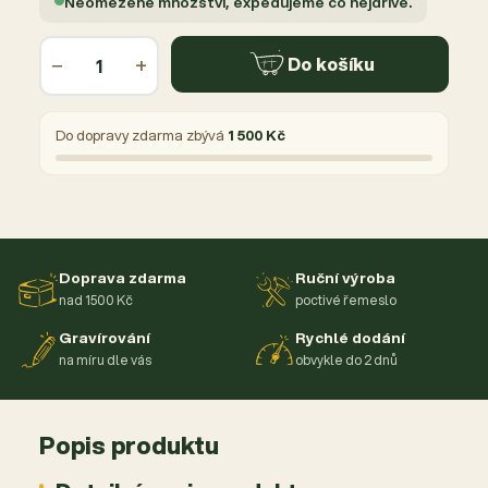
Neomezené množství, expedujeme co nejdříve.
−
+
Do košíku
Do dopravy zdarma zbývá
1 500 Kč
Doprava zdarma
Ruční výroba
nad 1500 Kč
poctivé řemeslo
Gravírování
Rychlé dodání
na míru dle vás
obvykle do 2 dnů
Popis produktu