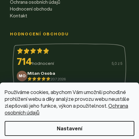
Ochrana osobních údajů
Hodnocení obchodu
Kontakt
HODNOCENÍ OBCHODU
714
hodnocení
5,0 z 5
Milan Osoba
MO
20.7.2026
14.7.2026
11.7.2026
9.7.2026
3.7.2026
29.6.2026
Používáme cookies, abychom Vám umožnili pohodlné
prohlížení webu a díky analýze provozu webu neustále
zlepšovali jeho funkce, výkon a použitelnost.
Ochrana
osobních údajů
© 2026 Firemní krabičky
·
Upravit nastavení cookies
Web design & vývoj:
Dominik Fabík
·
Běžíme na Shoptet
Nastavení