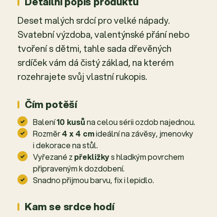
Detailní popis produktu
Deset malých srdcí pro velké nápady.
Svatební výzdoba, valentýnské přání nebo
tvoření s dětmi, tahle sada dřevěných
srdíček vám dá čistý základ, na kterém
rozehrajete svůj vlastní rukopis.
Čím potěší
Balení
10 kusů
na celou sérii ozdob najednou.
Rozměr
4 x 4 cm
ideální na závěsy, jmenovky
i dekorace na stůl.
Vyřezané z
překližky
s hladkým povrchem
připraveným k dozdobení.
Snadno přijmou barvu, fix i lepidlo.
Kam se srdce hodí