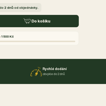
 do
2 dnů
od objednávky.
Do košíku
á
1 500 Kč
Rychlé dodání
obvykle do 2 dnů