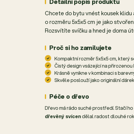
Detailní popis produktu
Chcete do bytu vnést kousek klidu
o rozměru 5x5x5 cm je jako stvořený
Rozsvítíte svíčku a hned je doma útu
Proč si ho zamilujete
Kompaktní rozměr 5x5x5 cm, který se 
Čistý design vsázející na přirozenou
Krásně vynikne v kombinaci s barevn
Skvěle poslouží jako originální dárek
Péče o dřevo
Dřevo má rádo suché prostředí. Stačí ho
dřevěný svícen
dělal radost dlouhé rok