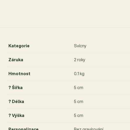
Kategorie
Svícny
Záruka
2 roky
Hmotnost
0.1 kg
? Šířka
5 cm
? Délka
5 cm
? Výška
5 cm
Personalizace
Bez gravírování