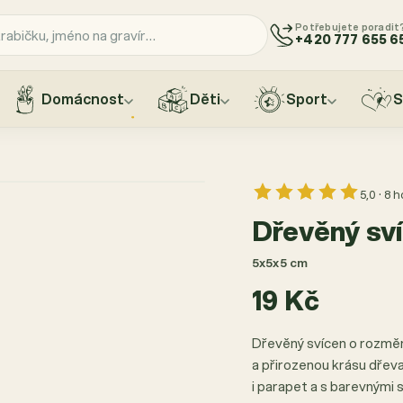
Potřebujete poradit
+420 777 655 6
Domácnost
Děti
Sport
S
5,0 · 8 
Dřevěný sv
5x5x5 cm
19 Kč
Dřevěný svícen o rozměr
a přirozenou krásu dřeva
i parapet a s barevnými 