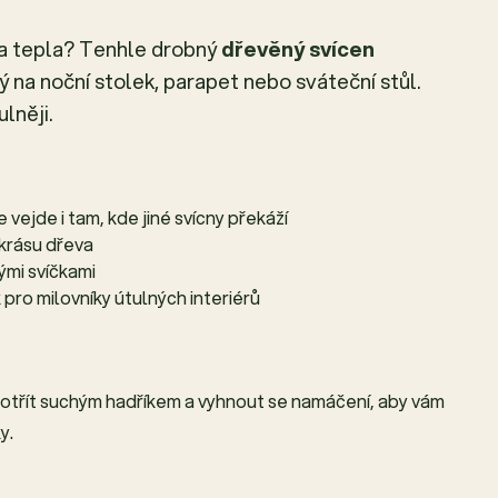
 a tepla? Tenhle drobný
dřevěný svícen
 na noční stolek, parapet nebo sváteční stůl.
lněji.
vejde i tam, kde jiné svícny překáží
 krásu dřeva
ými svíčkami
 pro milovníky útulných interiérů
 otřít suchým hadříkem a vyhnout se namáčení, aby vám
y.