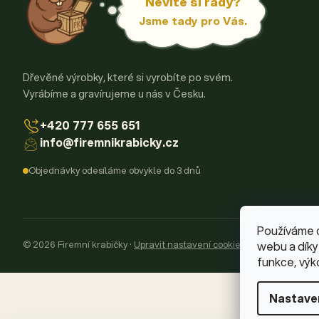
Nevíte si rady?
Jsme tady pro Vás.
Dřevěné výrobky, které si vyrobíte po svém.
Vyrábíme a gravírujeme u nás v Česku.
+420 777 655 651
info@firemnikrabicky.cz
Objednávky odesíláme obvykle do 3 dnů
Používáme 
© 2026 Firemní krabičky
·
Upravit nastavení cookies
webu a díky
funkce, výk
Nastave