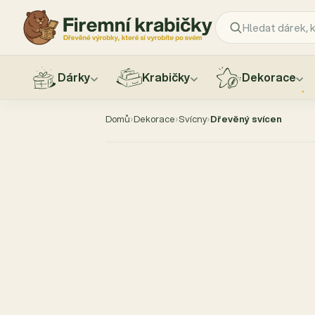
Dárky
Krabičky
Dekorace
Přejít
na
Domů
›
Dekorace
›
Svícny
›
Dřevěný svícen
obsah