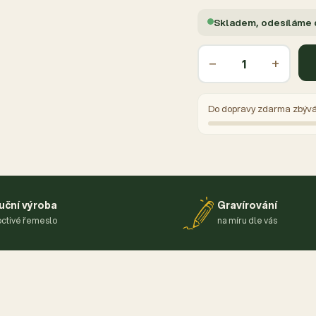
Skladem, odesíláme
−
+
Do dopravy zdarma zbýv
uční výroba
Gravírování
ctivé řemeslo
na míru dle vás