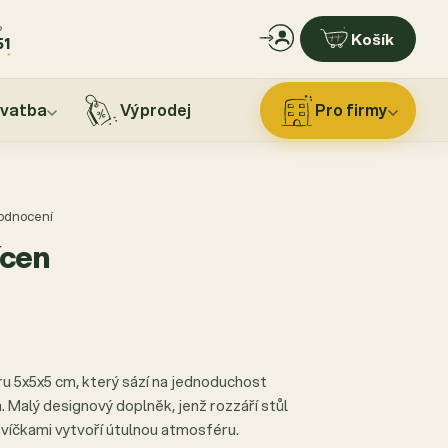
?
Košík
51
vatba
Výprodej
Pro firmy
hodnocení
ícen
u 5x5x5 cm, který sází na jednoduchost
. Malý designový doplněk, jenž rozzáří stůl
svíčkami vytvoří útulnou atmosféru.