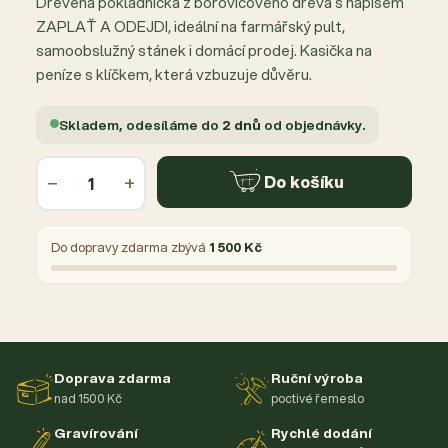
Dřevěná pokladnička z borovicového dřeva s nápisem
ZAPLAŤ A ODEJDI, ideální na farmářský pult,
samoobslužný stánek i domácí prodej. Kasička na
peníze s klíčkem, která vzbuzuje důvěru.
Skladem, odesíláme do
2 dnů
od objednávky.
−
+
Do košíku
Do dopravy zdarma zbývá
1 500 Kč
Doprava zdarma
Ruční výroba
nad 1500 Kč
poctivé řemeslo
Gravírování
Rychlé dodání