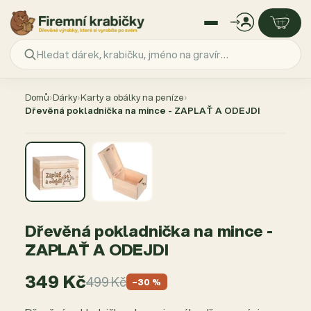
Přejít
na
Domů
›
Dárky
›
Karty a obálky na peníze
›
obsah
Dřevěná pokladnička na mince - ZAPLAŤ A ODEJDI
AKCE −30 %
Dřevěná pokladnička na mince -
ZAPLAŤ A ODEJDI
349 Kč
499 Kč
−30 %