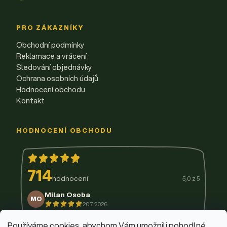
PRO ZÁKAZNÍKY
Obchodní podmínky
Reklamace a vrácení
Sledování objednávky
Ochrana osobních údajů
Hodnocení obchodu
Kontakt
HODNOCENÍ OBCHODU
714
hodnocení
5,0 z 5
Milan Osoba
MO
20.7.2026
14.7.2026
11.7.2026
9.7.2026
3.7.2026
29.6.2026
Používáme cookies, abychom Vám umožnili pohodlné