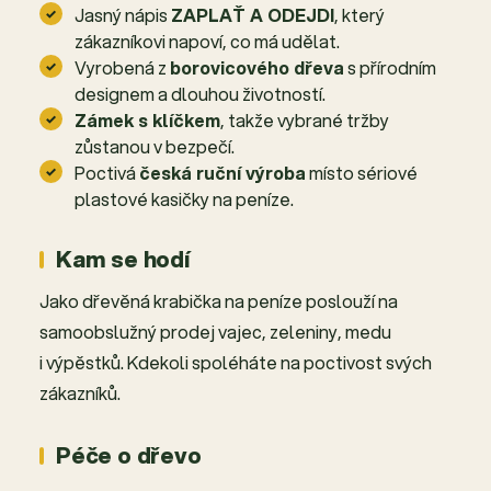
Jasný nápis
ZAPLAŤ A ODEJDI
, který
zákazníkovi napoví, co má udělat.
Vyrobená z
borovicového dřeva
s přírodním
designem a dlouhou životností.
Zámek s klíčkem
, takže vybrané tržby
zůstanou v bezpečí.
Poctivá
česká ruční výroba
místo sériové
plastové kasičky na peníze.
Kam se hodí
Jako dřevěná krabička na peníze poslouží na
samoobslužný prodej vajec, zeleniny, medu
i výpěstků. Kdekoli spoléháte na poctivost svých
zákazníků.
Péče o dřevo