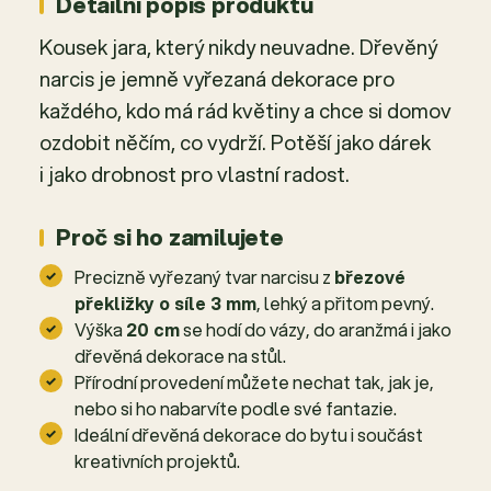
Detailní popis produktu
Kousek jara, který nikdy neuvadne. Dřevěný
narcis je jemně vyřezaná dekorace pro
každého, kdo má rád květiny a chce si domov
ozdobit něčím, co vydrží. Potěší jako dárek
i jako drobnost pro vlastní radost.
Proč si ho zamilujete
Precizně vyřezaný tvar narcisu z
březové
překližky o síle 3 mm
, lehký a přitom pevný.
Výška
20 cm
se hodí do vázy, do aranžmá i jako
dřevěná dekorace na stůl.
Přírodní provedení můžete nechat tak, jak je,
nebo si ho nabarvíte podle své fantazie.
Ideální dřevěná dekorace do bytu i součást
kreativních projektů.