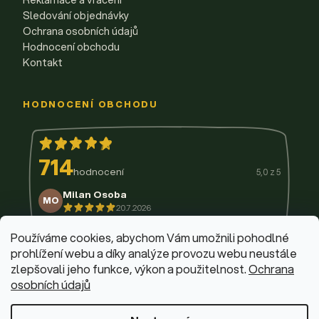
Sledování objednávky
Ochrana osobních údajů
Hodnocení obchodu
Kontakt
HODNOCENÍ OBCHODU
714
hodnocení
5,0 z 5
Milan Osoba
MO
20.7.2026
14.7.2026
11.7.2026
9.7.2026
3.7.2026
29.6.2026
Používáme cookies, abychom Vám umožnili pohodlné
prohlížení webu a díky analýze provozu webu neustále
zlepšovali jeho funkce, výkon a použitelnost.
Ochrana
osobních údajů
© 2026 Firemní krabičky
·
Upravit nastavení cookies
Web design & vývoj:
Dominik Fabík
·
Běžíme na Shoptet