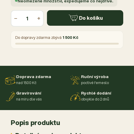
Neomezené množství, expedujeme co nejdříve.
−
+
Do košíku
Do dopravy zdarma zbývá
1 500 Kč
Doprava zdarma
Ruční výroba
nad 1500 Kč
poctivé řemeslo
Gravírování
Rychlé dodání
na míru dle vás
obvykle do 2 dnů
Popis produktu