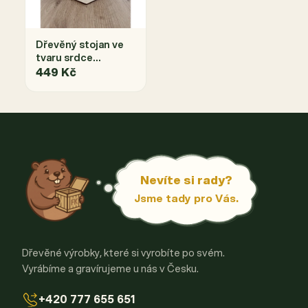
Dřevěný stojan ve
tvaru srdce
s květinami -
449 Kč
S vlastním textem
Nevíte si rady?
Jsme tady pro Vás.
Dřevěné výrobky, které si vyrobíte po svém.
Vyrábíme a gravírujeme u nás v Česku.
+420 777 655 651