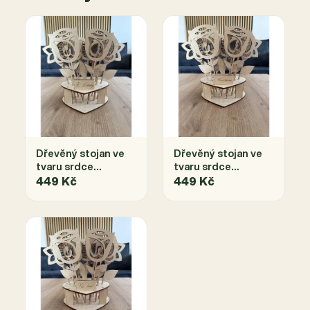
Dřevěný stojan ve
Dřevěný stojan ve
tvaru srdce
tvaru srdce
s květinami - Z lásky
s květinami -
449 Kč
449 Kč
Miláčkovi