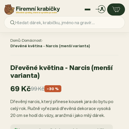
Přejít
na
Domů
›
Domácnost
›
obsah
Dřevěné květina - Narcis (menší varianta)
AKCE −30 %
Dřevěné květina - Narcis (menší
varianta)
69 Kč
99 Kč
−30 %
Dřevěný narcis, který přinese kousek jara do bytu po
celý rok. Ručně vyřezaná dřevěná dekorace vysoká
20 cm se hodí do vázy, aranžmá i jako milý dárek.