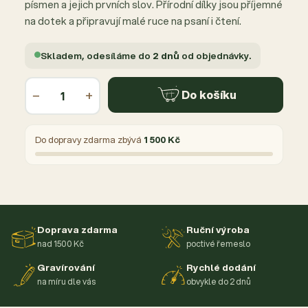
písmen a jejich prvních slov. Přírodní dílky jsou příjemné
na dotek a připravují malé ruce na psaní i čtení.
Skladem, odesíláme do
2 dnů
od objednávky.
−
+
Do košíku
Do dopravy zdarma zbývá
1 500 Kč
Doprava zdarma
Ruční výroba
nad 1500 Kč
poctivé řemeslo
Gravírování
Rychlé dodání
na míru dle vás
obvykle do 2 dnů