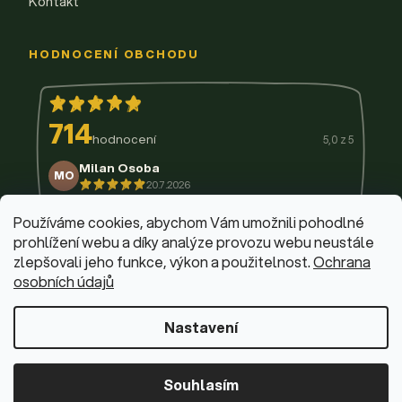
Kontakt
HODNOCENÍ OBCHODU
714
hodnocení
5,0 z 5
Milan Osoba
MO
20.7.2026
14.7.2026
11.7.2026
9.7.2026
3.7.2026
29.6.2026
Používáme cookies, abychom Vám umožnili pohodlné
prohlížení webu a díky analýze provozu webu neustále
zlepšovali jeho funkce, výkon a použitelnost.
Ochrana
osobních údajů
© 2026 Firemní krabičky
·
Upravit nastavení cookies
Web design & vývoj:
Dominik Fabík
·
Běžíme na Shoptet
Nastavení
Souhlasím