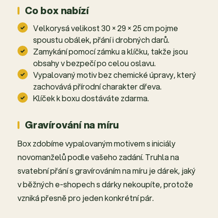
Co box nabízí
Velkorysá velikost 30 × 29 × 25 cm pojme
spoustu obálek, přání i drobných darů.
Zamykání pomocí zámku a klíčku, takže jsou
obsahy v bezpečí po celou oslavu.
Vypalovaný motiv bez chemické úpravy, který
zachovává přírodní charakter dřeva.
Klíček k boxu dostáváte zdarma.
Gravírování na míru
Box zdobíme vypalovaným motivem s iniciály
novomanželů podle vašeho zadání. Truhla na
svatební přání s gravírováním na míru je dárek, jaký
v běžných e-shopech s dárky nekoupíte, protože
vzniká přesně pro jeden konkrétní pár.