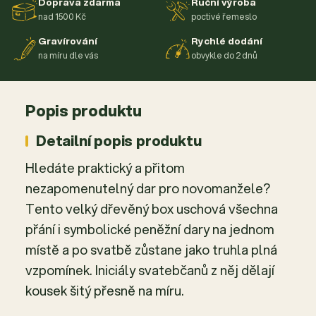
Doprava zdarma
Ruční výroba
nad 1500 Kč
poctivé řemeslo
Gravírování
Rychlé dodání
na míru dle vás
obvykle do 2 dnů
Popis produktu
Detailní popis produktu
Hledáte praktický a přitom
nezapomenutelný dar pro novomanžele?
Tento velký dřevěný box uschová všechna
přání i symbolické peněžní dary na jednom
místě a po svatbě zůstane jako truhla plná
vzpomínek. Iniciály svatebčanů z něj dělají
kousek šitý přesně na míru.