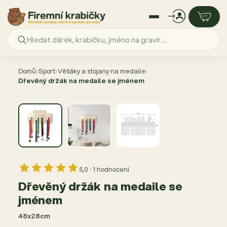
Přejít
na
Domů
›
Sport
›
Věšáky a stojany na medaile
›
obsah
Dřevěný držák na medaile se jménem
AKCE −31 %
5,0 · 1 hodnocení
Dřevěný držák na medaile se
jménem
48x28cm