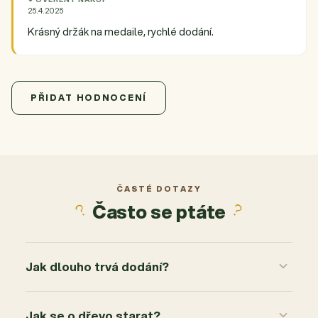
25.4.2025
Krásný držák na medaile, rychlé dodání.
5,0
Průměrné hodnocení produktu je 5,0 z 5 hvězdiček.
1 hodnocení
PŘIDAT HODNOCENÍ
5
1x
4
0x
3
0x
2
0x
ČASTÉ DOTAZY
Často se ptáte
1
0x
Jak dlouho trvá dodání?
Jak se o dřevo starat?