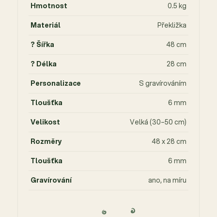
Hmotnost
0.5 kg
Materiál
Překližka
? Šířka
48 cm
? Délka
28 cm
Personalizace
S gravírováním
Tloušťka
6 mm
Velikost
Velká (30–50 cm)
Rozměry
48 x 28 cm
Tloušťka
6 mm
Gravírování
ano, na míru