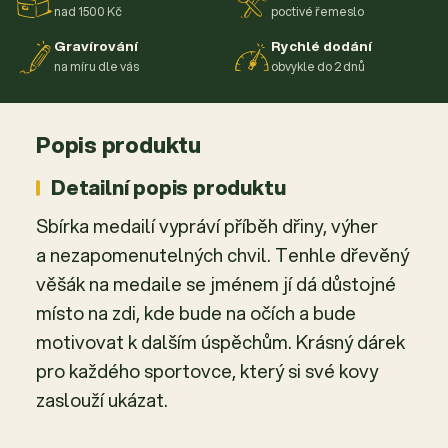
nad 1500 Kč
poctivé řemeslo
Gravírování
Rychlé dodání
na míru dle vás
obvykle do 2 dnů
Popis produktu
Detailní popis produktu
Sbírka medailí vypráví příběh dřiny, výher
a nezapomenutelných chvil. Tenhle dřevěný
věšák na medaile se jménem jí dá důstojné
místo na zdi, kde bude na očích a bude
motivovat k dalším úspěchům. Krásný dárek
pro každého sportovce, který si své kovy
zaslouží ukázat.