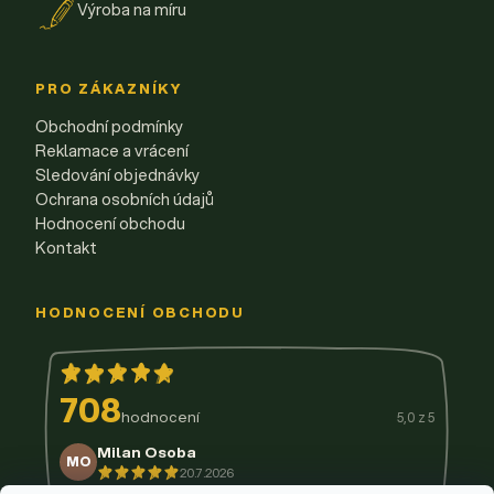
Výroba na míru
PRO ZÁKAZNÍKY
Obchodní podmínky
Reklamace a vrácení
Sledování objednávky
Ochrana osobních údajů
Hodnocení obchodu
Kontakt
HODNOCENÍ OBCHODU
708
hodnocení
5,0 z 5
Milan Osoba
MO
20.7.2026
14.7.2026
11.7.2026
9.7.2026
3.7.2026
29.6.2026