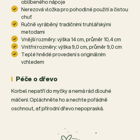
oblíbeného nápoje
Nerezová vložka pro pohodlné použití a čistou
chuť
Ručně vyráběný tradičními truhlářskými
metodami
Vnější rozměry: výška 14 cm, průměr 10,4 cm
Vnitřní rozměry: výška 9,0 cm, průměr 9,0 cm
Teplé hnědé provedení s originálním
vzhledem
Péče o dřevo
Korbel nepatří do myčky a nemá rád dlouhé
máčení. Opláchněte ho a nechte pořádně
oschnout, ať přírodní dřevo nepopraská.