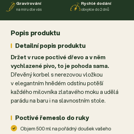
Gravírování
Rychlé dodání
na míru dle vás
obvykle do 2 dnů
Popis produktu
Detailní popis produktu
Držet v ruce poctivé dřevo a v něm
vychlazené pivo, to je pohoda sama.
Dřevěný korbel s nerezovou vložkou
v elegantním hnědém odstínu potěší
každého milovníka zlatavého moku a udělá
parádu na baru i na slavnostním stole.
Poctivé řemeslo do ruky
Objem 500 ml na pořádný doušek vašeho