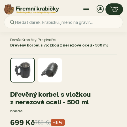
Přejít
na
Domů
›
Krabičky
›
Pro pivaře
›
obsah
Dřevěný korbel s vložkou z nerezové oceli - 500 ml
AKCE −8 %
Dřevěný korbel s vložkou
z nerezové oceli - 500 ml
hnědá
699 Kč
759 Kč
−8 %