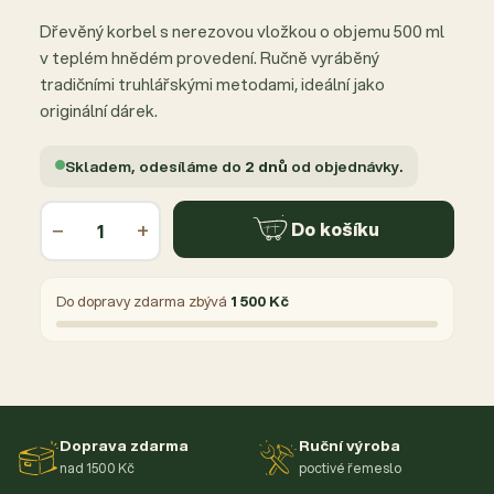
Dřevěný korbel s nerezovou vložkou o objemu 500 ml
v teplém hnědém provedení. Ručně vyráběný
tradičními truhlářskými metodami, ideální jako
originální dárek.
Skladem, odesíláme do
2 dnů
od objednávky.
−
+
Do košíku
Do dopravy zdarma zbývá
1 500 Kč
Doprava zdarma
Ruční výroba
nad 1500 Kč
poctivé řemeslo