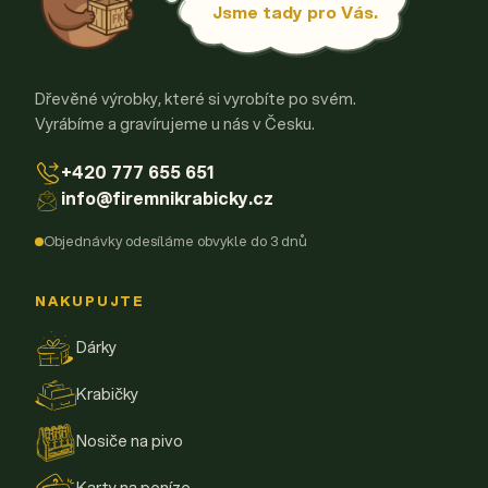
Jsme tady pro Vás.
Dřevěné výrobky, které si vyrobíte po svém.
Vyrábíme a gravírujeme u nás v Česku.
+420 777 655 651
info@firemnikrabicky.cz
Objednávky odesíláme obvykle do 3 dnů
NAKUPUJTE
Dárky
Krabičky
Nosiče na pivo
Karty na peníze