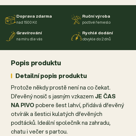
Doprava zdarma
Ruční výroba
nad 1500 Kč
poctivé řemeslo
Gravírování
Rychlé dodání
na míru dle vás
obvykle do 2 dnů
Popis produktu
Detailní popis produktu
Protože někdy prostě není na co čekat.
Dřevěný nosič s jasným vzkazem
JE ČAS
NA PIVO
pobere šest lahví, přidává dřevěný
otvírák a šestici kulatých dřevěných
podtácků. Ideální společník na zahradu,
chatu i večer s partou.