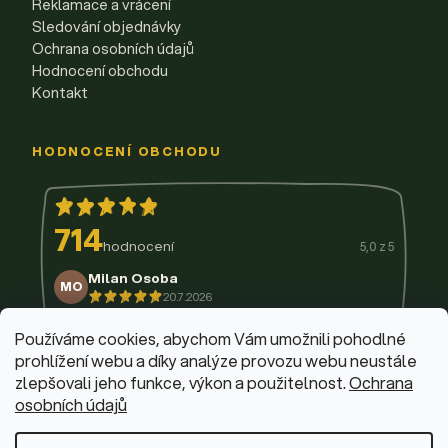
Reklamace a vrácení
Sledování objednávky
Ochrana osobních údajů
Hodnocení obchodu
Kontakt
HODNOCENÍ OBCHODU
714
hodnocení
5,0 z 5
Milan Osoba
MO
20.7.2026
14.7.2026
11.7.2026
9.7.2026
3.7.2026
29.6.2026
Používáme cookies, abychom Vám umožnili pohodlné
prohlížení webu a díky analýze provozu webu neustále
zlepšovali jeho funkce, výkon a použitelnost.
Ochrana
osobních údajů
© 2026 Firemní krabičky
·
Upravit nastavení cookies