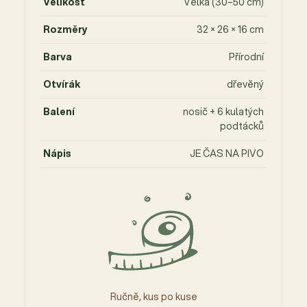
Velikost
Velká (30–50 cm)
Rozměry
32 × 26 × 16 cm
Barva
Přírodní
Otvírák
dřevěný
Balení
nosič + 6 kulatých
podtácků
Nápis
JE ČAS NA PIVO
Ručně, kus po kuse