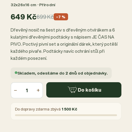
32x26x16 cm · Přírodní
649 Kč
699 Kč
−7 %
Dřevěný nosič na šest piv s dřevěným otvírákem a 6
kulatými dřevěnými podtácky s nápisem JE ČAS NA
PIVO. Poctivý pivní set a originální dárek, který potěší
každého pivaře. Podtácky navíc ochrání stůl při
každém posezení.
Skladem, odesíláme do
2 dnů
od objednávky.
−
+
Do košíku
Do dopravy zdarma zbývá
1 500 Kč