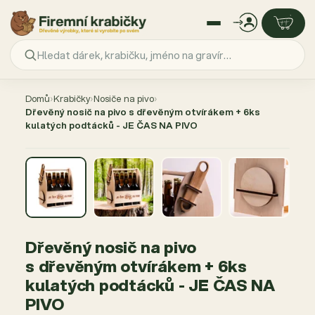
Přejít
na
Domů
›
Krabičky
›
Nosiče na pivo
›
obsah
Dřevěný nosič na pivo s dřevěným otvírákem + 6ks
kulatých podtácků - JE ČAS NA PIVO
AKCE −7 %
Dřevěný nosič na pivo
s dřevěným otvírákem + 6ks
kulatých podtácků - JE ČAS NA
PIVO