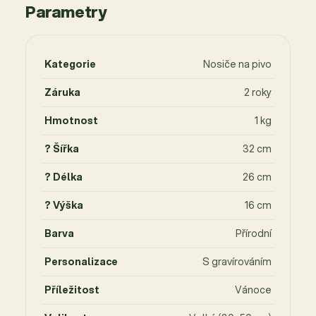
Parametry
Kategorie
Nosiče na pivo
Záruka
2 roky
Hmotnost
1 kg
? Šířka
32 cm
? Délka
26 cm
? Výška
16 cm
Barva
Přírodní
Personalizace
S gravírováním
Příležitost
Vánoce