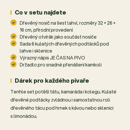
Co v setu najdete
Dřevěný nosič na šest lahví, rozměry 32 × 26 ×
16 cm, přírodní provedení
Dřevěný otvírák jako součást nosiče
Sada 6 kulatých dřevěných podtácků pod
lahve i sklenice
Výrazný nápis JE ČAS NA PIVO
Držadlo pro snadné přenášení kamkoli
Dárek pro každého pivaře
Tenhle set potěší tátu, kamaráda i kolegu. Kulaté
dřevěné podtácky zvládnou i samostatnou roli
dřevěného tácu pod hrnek s kávou nebo sklenici
s limonádou.