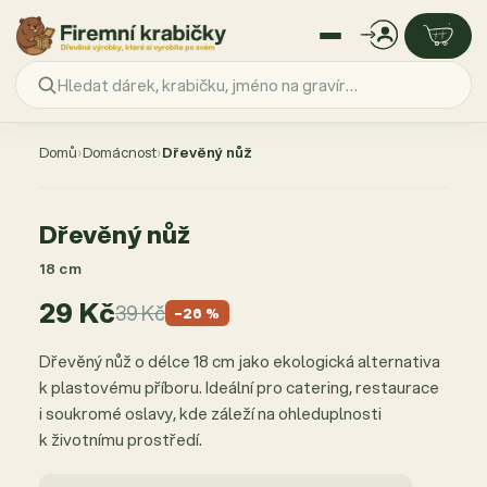
Přejít
na
Domů
›
Domácnost
›
Dřevěný nůž
obsah
AKCE −26 %
Dřevěný nůž
18 cm
29 Kč
39 Kč
−26 %
Dřevěný nůž o délce 18 cm jako ekologická alternativa
k plastovému příboru. Ideální pro catering, restaurace
i soukromé oslavy, kde záleží na ohleduplnosti
k životnímu prostředí.