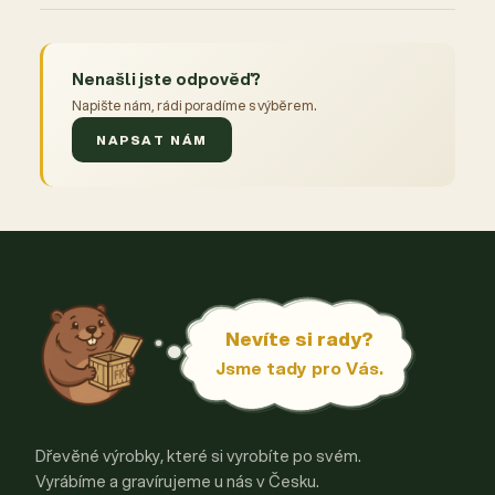
Nenašli jste odpověď?
Napište nám, rádi poradíme s výběrem.
NAPSAT NÁM
Nevíte si rady?
Jsme tady pro Vás.
Dřevěné výrobky, které si vyrobíte po svém.
Vyrábíme a gravírujeme u nás v Česku.