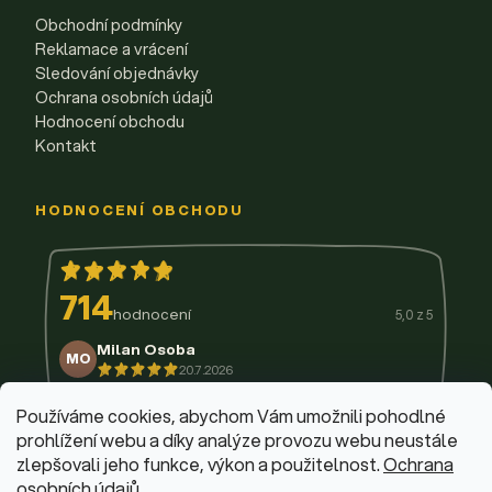
Obchodní podmínky
Reklamace a vrácení
Sledování objednávky
Ochrana osobních údajů
Hodnocení obchodu
Kontakt
HODNOCENÍ OBCHODU
714
hodnocení
5,0 z 5
Milan Osoba
MO
20.7.2026
14.7.2026
11.7.2026
9.7.2026
3.7.2026
29.6.2026
Používáme cookies, abychom Vám umožnili pohodlné
prohlížení webu a díky analýze provozu webu neustále
zlepšovali jeho funkce, výkon a použitelnost.
Ochrana
osobních údajů