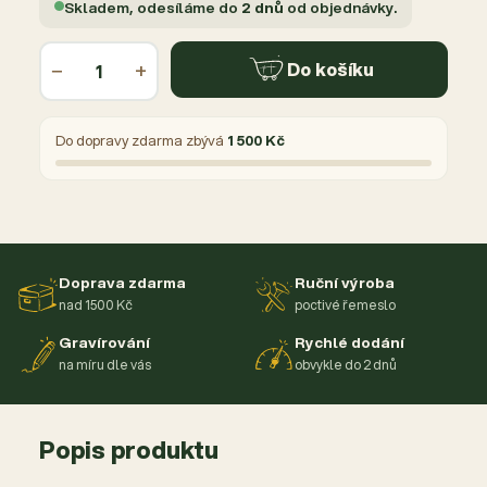
Skladem, odesíláme do
2 dnů
od objednávky.
−
+
Do košíku
Do dopravy zdarma zbývá
1 500 Kč
Doprava zdarma
Ruční výroba
nad 1500 Kč
poctivé řemeslo
Gravírování
Rychlé dodání
na míru dle vás
obvykle do 2 dnů
Popis produktu