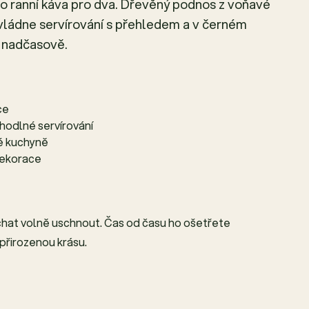
o ranní káva pro dva. Dřevěný podnos z voňavé
vládne servírování s přehledem a v černém
a nadčasově.
ce
hodlné servírování
é kuchyně
 dekorace
chat volně uschnout. Čas od času ho ošetřete
přirozenou krásu.