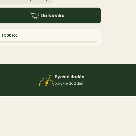
Do košíku
á
1 500 Kč
Rychlé dodání
obvykle do 2 dnů