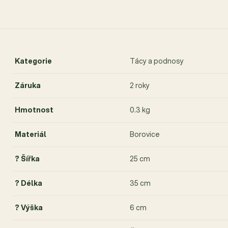
Kategorie
Tácy a podnosy
Záruka
2 roky
Hmotnost
0.3 kg
Materiál
Borovice
? Šířka
25 cm
? Délka
35 cm
? Výška
6 cm