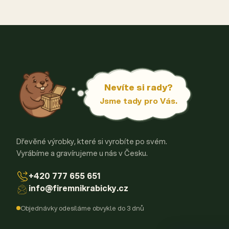
Nevíte si rady?
Jsme tady pro Vás.
Dřevěné výrobky, které si vyrobíte po svém.
Vyrábíme a gravírujeme u nás v Česku.
+420 777 655 651
info@firemnikrabicky.cz
Objednávky odesíláme obvykle do 3 dnů