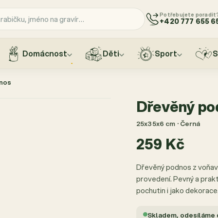
Potřebujete poradit
+420 777 655 6
Domácnost
Děti
Sport
S
nos
Dřevěný po
25x35x6 cm · Černá
259 Kč
Dřevěný podnos z voňav
provedení. Pevný a prak
pochutin i jako dekorace
Skladem, odesíláme