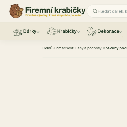
Dárky
Krabičky
Dekorace
Přejít
na
Domů
›
Domácnost
›
Tácy a podnosy
›
Dřevěný pod
obsah