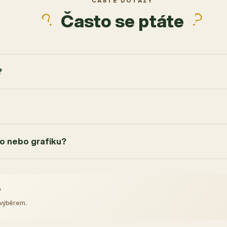
ČASTÉ DOTAZY
Často se ptáte
?
go nebo grafiku?
?
 výběrem.