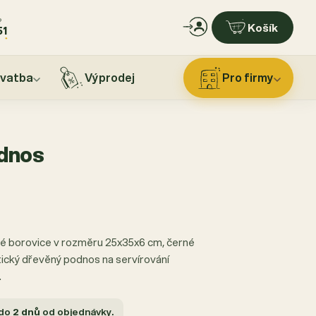
?
Košík
51
vatba
Výprodej
Pro firmy
dnos
é borovice v rozměru 25x35x6 cm, černé
tický dřevěný podnos na servírování
.
 do
2 dnů
od objednávky.