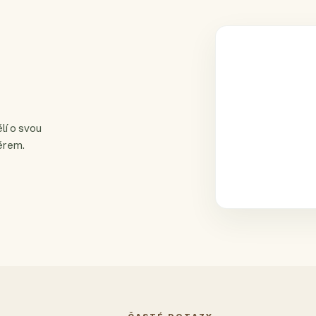
lí o svou
ěrem.