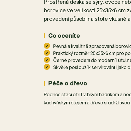
Prostřená deska se sýry, ovoce neb
borovice ve velikosti 25x35x6 cm z
provedení působí na stole vkusně 
Co oceníte
Pevná a kvalitně zpracovaná borovi
Praktický rozměr 25x35x6 cm pro po
Černé provedení do moderní i útuln
Skvěle poslouží k servírování i jako
Péče o dřevo
Podnos stačí otřít vlhkým hadříkem a ne
kuchyňským olejem a dřevo si udrží svou 