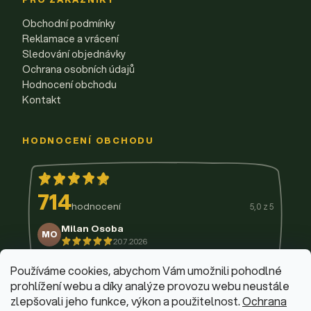
Obchodní podmínky
Reklamace a vrácení
Sledování objednávky
Ochrana osobních údajů
Hodnocení obchodu
Kontakt
HODNOCENÍ OBCHODU
714
hodnocení
5,0 z 5
Milan Osoba
MO
20.7.2026
14.7.2026
11.7.2026
9.7.2026
3.7.2026
29.6.2026
Používáme cookies, abychom Vám umožnili pohodlné
prohlížení webu a díky analýze provozu webu neustále
zlepšovali jeho funkce, výkon a použitelnost.
Ochrana