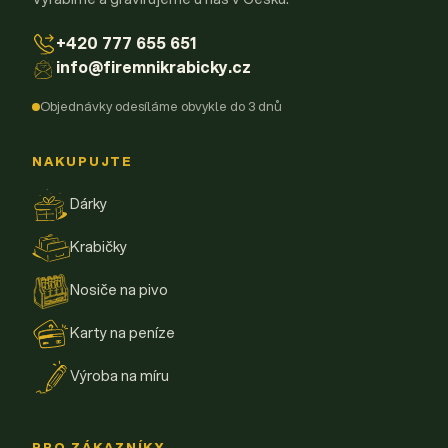
+420 777 655 651
info@firemnikrabicky.cz
Objednávky odesíláme obvykle do 3 dnů
NAKUPUJTE
Dárky
Krabičky
Nosiče na pivo
Karty na peníze
Výroba na míru
PRO ZÁKAZNÍKY