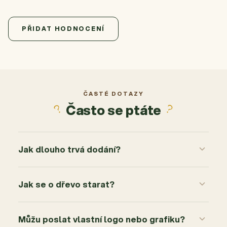
5,0
Průměrné hodnocení produktu je 5,0 z 5 hvězdiček.
6 hodnocení
PŘIDAT HODNOCENÍ
5
6x
4
0x
3
0x
2
0x
ČASTÉ DOTAZY
Často se ptáte
1
0x
Jak dlouho trvá dodání?
Jak se o dřevo starat?
Můžu poslat vlastní logo nebo grafiku?