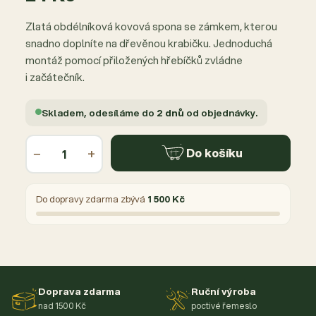
Zlatá obdélníková kovová spona se zámkem, kterou
snadno doplníte na dřevěnou krabičku. Jednoduchá
montáž pomocí přiložených hřebíčků zvládne
i začátečník.
Skladem, odesíláme do
2 dnů
od objednávky.
−
+
Do košíku
Do dopravy zdarma zbývá
1 500 Kč
Doprava zdarma
Ruční výroba
nad 1500 Kč
poctivé řemeslo