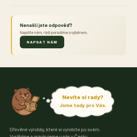
Nenašli jste odpověď?
Napište nám, rádi poradíme s výběrem.
NAPSAT NÁM
Nevíte si rady?
Jsme tady pro Vás.
Dřevěné výrobky, které si vyrobíte po svém.
Vyrábíme a gravírujeme u nás v Česku.