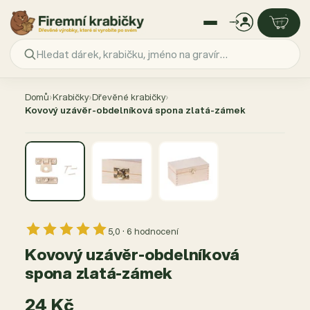
Přejít
na
Domů
›
Krabičky
›
Dřevěné krabičky
›
obsah
Kovový uzávěr-obdelníková spona zlatá-zámek
5,0 · 6 hodnocení
Kovový uzávěr-obdelníková
spona zlatá-zámek
24 Kč