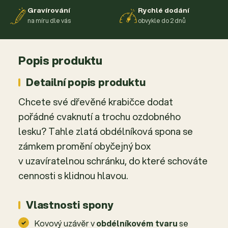
Gravírování
Rychlé dodání
na míru dle vás
obvykle do 2 dnů
Popis produktu
Detailní popis produktu
Chcete své dřevěné krabičce dodat
pořádné cvaknutí a trochu ozdobného
lesku? Tahle zlatá obdélníková spona se
zámkem promění obyčejný box
v uzavíratelnou schránku, do které schováte
cennosti s klidnou hlavou.
Vlastnosti spony
Kovový uzávěr v
obdélníkovém tvaru
se