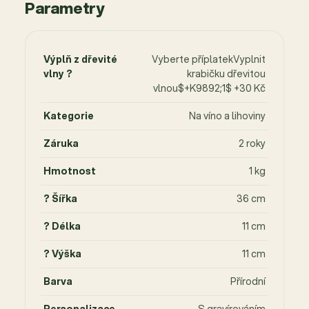
Parametry
Výplň z dřevité
Vyberte příplatekVyplnit
vlny ?
krabičku dřevitou
vlnou$+K9892;1$ +30 Kč
Kategorie
Na víno a lihoviny
Záruka
2 roky
Hmotnost
1 kg
? Šířka
36 cm
? Délka
11 cm
? Výška
11 cm
Barva
Přírodní