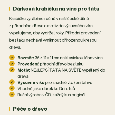
Dárková krabička na víno pro tátu
Krabičku vyrábíme ručně v naší české dílně
z přírodního dřeva a motiv do výsuvného víka
vypalujeme, aby vydržel roky. Přírodní provedení
bez laku nechává vyniknout přirozenou kresbu
dřeva.
Rozměr:
36 × 11 × 11 cm na klasickou láhev vína
Provedení:
přírodní dřevo bez laku
Motiv:
NEJLEPŠÍ TÁTA NA SVĚTĚ vypálený do
dřeva
Výsuvné víko
pro snadné vložení lahve
Vhodné jako dárek ke Dni otců
Ruční výroba v ČR, každý kus originál
Péče o dřevo