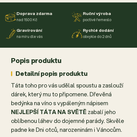
Doprava zdarma
Ruční výroba
nad 1500 Kč
poctivé řemeslo
Gravírování
Rychlé dodání
na míru dle vás
obvykle do 2 dnů
Popis produktu
Detailní popis produktu
Táta toho pro vás udělal spoustu a zaslouží
dárek, který mu to připomene. Dřevěná
bedýnka na víno s vypáleným nápisem
NEJLEPŠÍ TÁTA NA SVĚTĚ
zabalí jeho
oblíbenou láhev do dojemné parády. Skvěle
padne ke Dni otců, narozeninám i Vánocům.