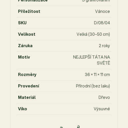
Personalizace
S gravírováním
Příležitost
Vánoce
SKU
D/08/04
Velikost
Velká (30–50 cm)
Záruka
2 roky
Motiv
NEJLEPŠÍ TÁTA NA
SVĚTĚ
Rozměry
36 × 11 × 11 cm
Provedení
Přírodní (bez laku)
Materiál
Dřevo
Víko
Výsuvné