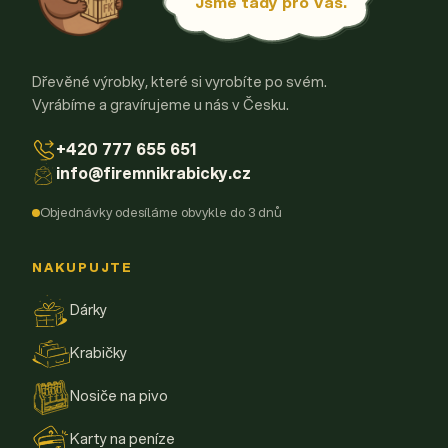
Jsme tady pro Vás.
Dřevěné výrobky, které si vyrobíte po svém.
Vyrábíme a gravírujeme u nás v Česku.
+420 777 655 651
info@firemnikrabicky.cz
Objednávky odesíláme obvykle do 3 dnů
NAKUPUJTE
Dárky
Krabičky
Nosiče na pivo
Karty na peníze