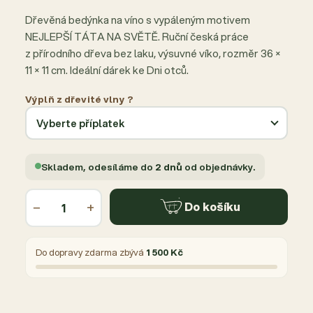
Dřevěná bedýnka na víno s vypáleným motivem
NEJLEPŠÍ TÁTA NA SVĚTĚ. Ruční česká práce
z přírodního dřeva bez laku, výsuvné víko, rozměr 36 ×
11 × 11 cm. Ideální dárek ke Dni otců.
Výplň z dřevité vlny ?
Skladem, odesíláme do
2 dnů
od objednávky.
−
+
Do košíku
Do dopravy zdarma zbývá
1 500 Kč