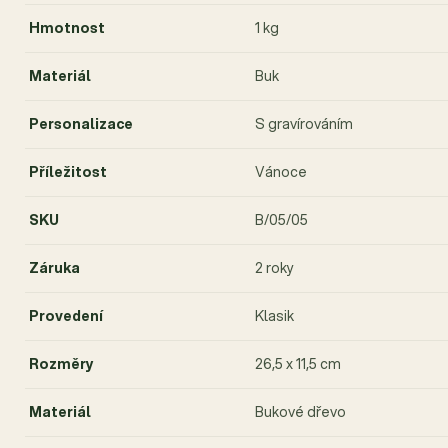
Hmotnost
1 kg
Materiál
Buk
Personalizace
S gravírováním
Příležitost
Vánoce
SKU
B/05/05
Záruka
2 roky
Provedení
Klasik
Rozměry
26,5 x 11,5 cm
Materiál
Bukové dřevo