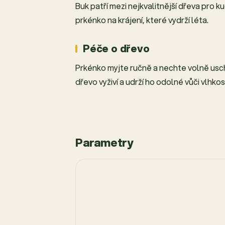
Buk patří mezi nejkvalitnější dřeva pro k
prkénko na krájení, které vydrží léta.
Péče o dřevo
Prkénko myjte ručně a nechte volně usc
dřevo vyživí a udrží ho odolné vůči vlhkost
Parametry