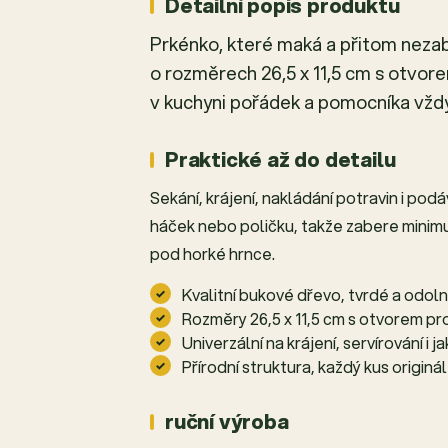
Detailní popis produktu
Prkénko, které maká a přitom neza
o rozměrech 26,5 x 11,5 cm s otvor
v kuchyni pořádek a pomocníka vždy
Praktické až do detailu
Sekání, krájení, nakládání potravin i po
háček nebo poličku, takže zabere minimum
pod horké hrnce.
Kvalitní bukové dřevo, tvrdé a odol
Rozměry 26,5 x 11,5 cm s otvorem pr
Univerzální na krájení, servírování i
Přírodní struktura, každý kus originál
ruční výroba