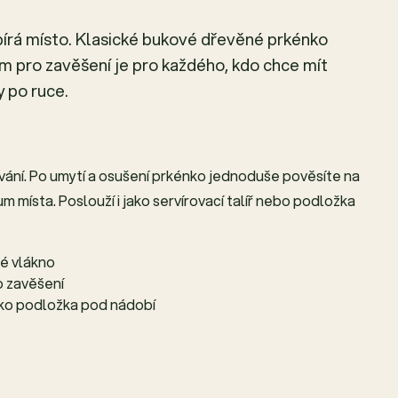
bírá místo. Klasické bukové dřevěné prkénko
em pro zavěšení je pro každého, kdo chce mít
 po ruce.
dávání. Po umytí a osušení prkénko jednoduše pověsíte na
 místa. Poslouží i jako servírovací talíř nebo podložka
né vlákno
o zavěšení
 jako podložka pod nádobí