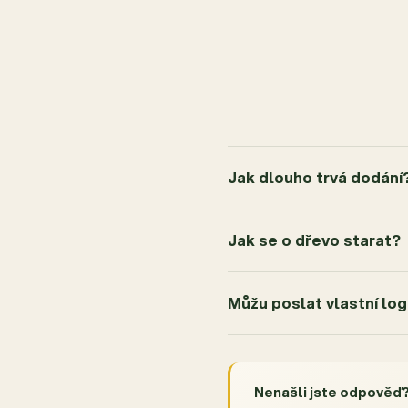
3
0x
2
0x
1
0x
Jak dlouho trvá dodání
Jak se o dřevo starat?
Můžu poslat vlastní lo
Nenašli jste odpověď