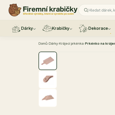
Dárky
Krabičky
Dekorace
Přejít
na
Domů
›
Dárky
›
Krájecí prkénka
›
Prkénko na krájen
obsah