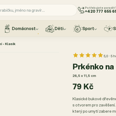
Potřebujete poradit
+420 777 655 6
Domácnost
Děti
Sport
S
í - Klasik
5,0 · 5 
Prkénko na k
26,5 x 11,5 cm
79 Kč
Klasické bukové dřevěné
s otvorem pro zavěšení. 
který po umytí zabere m