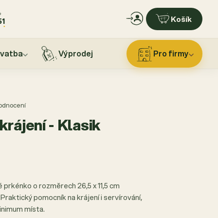
?
Košík
51
vatba
Výprodej
Pro firmy
hodnocení
rájení - Klasik
 prkénko o rozměrech 26,5 x 11,5 cm
Praktický pomocník na krájení i servírování,
inimum místa.