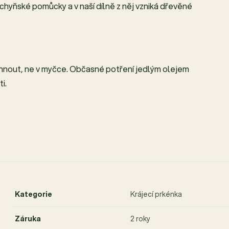
uchyňské pomůcky a v naší dílně z něj vzniká dřevěné
hnout, ne v myčce. Občasné potření jedlým olejem
i.
Kategorie
Krájecí prkénka
Záruka
2 roky