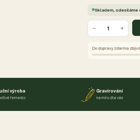
Skladem, odesíláme
−
+
Do dopravy zdarma zbýv
uční výroba
Gravírování
ctivé řemeslo
na míru dle vás