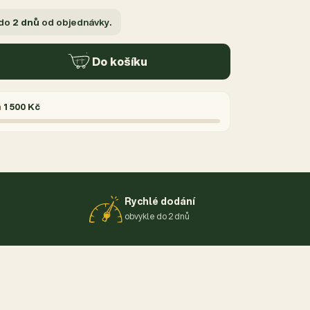
 do
2 dnů
od objednávky.
Do košíku
á
1 500 Kč
Rychlé dodání
obvykle do 2 dnů