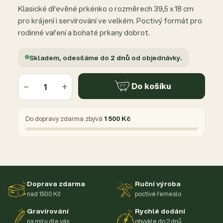
Klasické dřevěné prkénko o rozměrech 39,5 x 18 cm
pro krájení i servírování ve velkém. Poctivý formát pro
rodinné vaření a bohaté prkany dobrot.
Skladem, odesíláme do
2 dnů
od objednávky.
−
+
Do košíku
Do dopravy zdarma zbývá
1 500 Kč
Doprava zdarma
Ruční výroba
nad 1500 Kč
poctivé řemeslo
Gravírování
Rychlé dodání
na míru dle vás
obvykle do 2 dnů