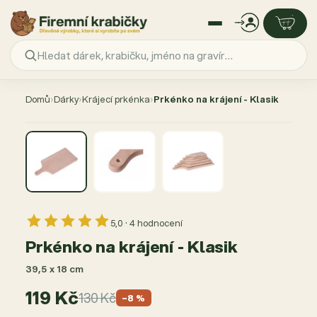
Přejít
na
Domů
›
Dárky
›
Krájecí prkénka
›
Prkénko na krájení - Klasik
obsah
AKCE −8 %
5,0 · 4 hodnocení
Prkénko na krájení - Klasik
39,5 x 18 cm
119 Kč
130 Kč
−8 %