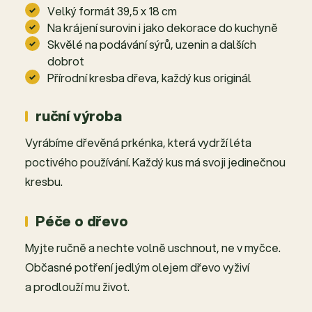
Velký formát 39,5 x 18 cm
Na krájení surovin i jako dekorace do kuchyně
Skvělé na podávání sýrů, uzenin a dalších
dobrot
Přírodní kresba dřeva, každý kus originál
ruční výroba
Vyrábíme dřevěná prkénka, která vydrží léta
poctivého používání. Každý kus má svoji jedinečnou
kresbu.
Péče o dřevo
Myjte ručně a nechte volně uschnout, ne v myčce.
Občasné potření jedlým olejem dřevo vyživí
a prodlouží mu život.