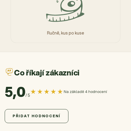
Ručně, kus po kuse
Co říkají zákazníci
5,0
★★★★★
Na základě 4 hodnocení
/ 5
5,0
Průměrné hodnocení produktu je 5,0 z 5 hvězdiček.
4 hodnocení
PŘIDAT HODNOCENÍ
5
4x