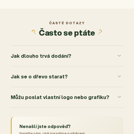
4
0x
3
0x
2
0x
ČASTÉ DOTAZY
Často se ptáte
1
0x
Jak dlouho trvá dodání?
Jak se o dřevo starat?
Můžu poslat vlastní logo nebo grafiku?
Nenašli jste odpověď?
Napište nám, rádi poradíme s výběrem.