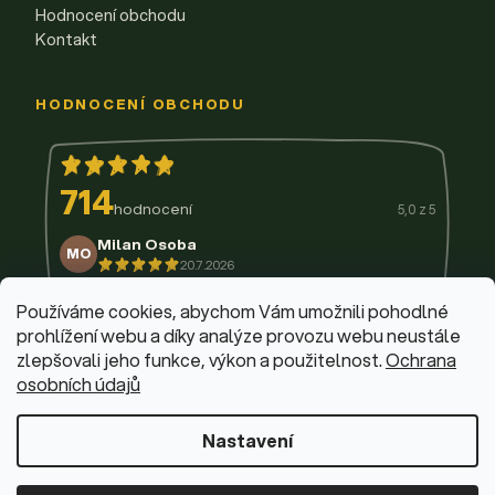
Hodnocení obchodu
Kontakt
HODNOCENÍ OBCHODU
714
hodnocení
5,0 z 5
Milan Osoba
MO
20.7.2026
14.7.2026
11.7.2026
9.7.2026
3.7.2026
29.6.2026
Používáme cookies, abychom Vám umožnili pohodlné
prohlížení webu a díky analýze provozu webu neustále
zlepšovali jeho funkce, výkon a použitelnost.
Ochrana
osobních údajů
© 2026 Firemní krabičky
·
Upravit nastavení cookies
Web design & vývoj:
Dominik Fabík
·
Běžíme na Shoptet
Nastavení