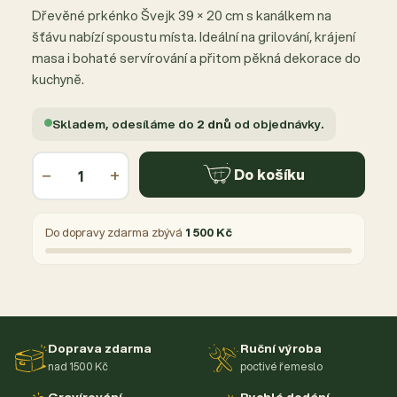
Dřevěné prkénko Švejk 39 × 20 cm s kanálkem na
šťávu nabízí spoustu místa. Ideální na grilování, krájení
masa i bohaté servírování a přitom pěkná dekorace do
kuchyně.
Skladem, odesíláme do
2 dnů
od objednávky.
−
+
Do košíku
Do dopravy zdarma zbývá
1 500 Kč
Doprava zdarma
Ruční výroba
nad 1500 Kč
poctivé řemeslo
Gravírování
Rychlé dodání