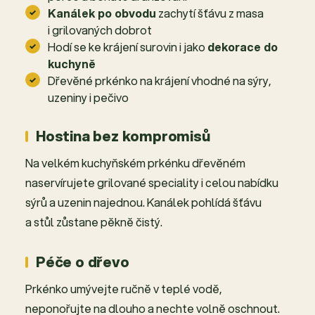
Kanálek po obvodu
zachytí šťávu z masa
i grilovaných dobrot
Hodí se ke krájení surovin i jako
dekorace do
kuchyně
Dřevěné prkénko na krájení vhodné na sýry,
uzeniny i pečivo
Hostina bez kompromisů
Na velkém kuchyňském prkénku dřevěném
naservírujete grilované speciality i celou nabídku
sýrů a uzenin najednou. Kanálek pohlídá šťávu
a stůl zůstane pěkně čistý.
Péče o dřevo
Prkénko umývejte ručně v teplé vodě,
neponořujte na dlouho a nechte volně oschnout.