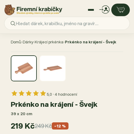
Přejít
na
Domů
›
Dárky
›
Krájecí prkénka
›
Prkénko na krájení - Švejk
obsah
AKCE −12 %
5,0 · 4 hodnocení
Prkénko na krájení - Švejk
39 x 20 cm
219 Kč
249 Kč
−12 %