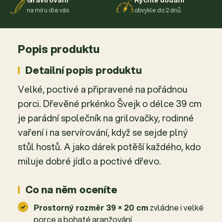
na míru dle vás
obvykle do 2 dnů
Popis produktu
Detailní popis produktu
Velké, poctivé a připravené na pořádnou
porci. Dřevěné prkénko Švejk o délce 39 cm
je parádní společník na grilovačky, rodinné
vaření i na servírování, když se sejde plný
stůl hostů. A jako dárek potěší každého, kdo
miluje dobré jídlo a poctivé dřevo.
Co na něm oceníte
Prostorný rozměr 39 × 20 cm
zvládne i velké
porce a bohaté aranžování