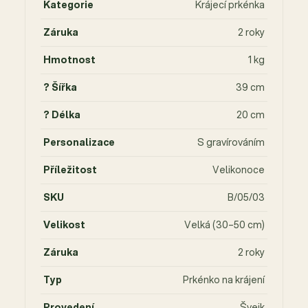
Kategorie
Krájecí prkénka
Záruka
2 roky
Hmotnost
1 kg
? Šířka
39 cm
? Délka
20 cm
Personalizace
S gravírováním
Příležitost
Velikonoce
SKU
B/05/03
Velikost
Velká (30–50 cm)
Záruka
2 roky
Typ
Prkénko na krájení
Provedení
Švejk