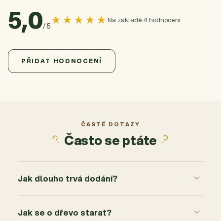
5,0
★★★★★
Na základě 4 hodnocení
/ 5
5,0
Průměrné hodnocení produktu je 5,0 z 5 hvězdiček.
4 hodnocení
PŘIDAT HODNOCENÍ
5
4x
4
0x
3
0x
2
0x
ČASTÉ DOTAZY
Často se ptáte
1
0x
Jak dlouho trvá dodání?
Jak se o dřevo starat?