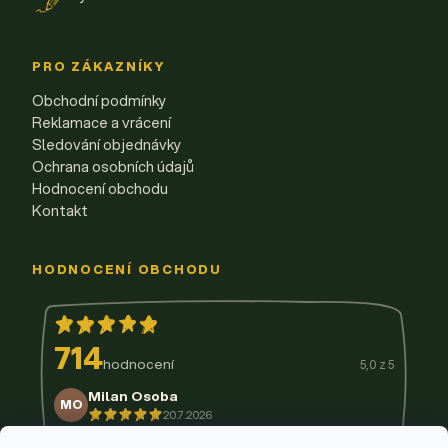
PRO ZÁKAZNÍKY
Obchodní podmínky
Reklamace a vrácení
Sledování objednávky
Ochrana osobních údajů
Hodnocení obchodu
Kontakt
HODNOCENÍ OBCHODU
714
hodnocení
5,0 z 5
Milan Osoba
MO
20.7.2026
14.7.2026
11.7.2026
9.7.2026
3.7.2026
29.6.2026