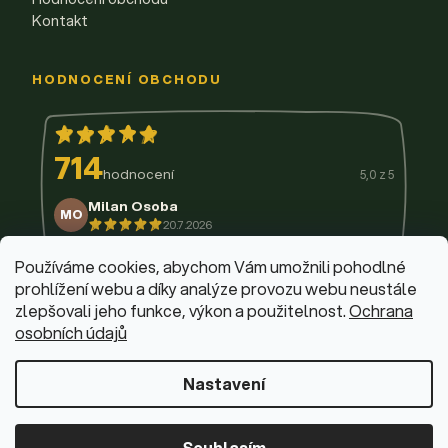
Kontakt
HODNOCENÍ OBCHODU
714
hodnocení
5,0 z 5
Milan Osoba
MO
20.7.2026
14.7.2026
11.7.2026
9.7.2026
3.7.2026
29.6.2026
Používáme cookies, abychom Vám umožnili pohodlné
prohlížení webu a díky analýze provozu webu neustále
zlepšovali jeho funkce, výkon a použitelnost.
Ochrana
osobních údajů
© 2026 Firemní krabičky
·
Upravit nastavení cookies
Web design & vývoj:
Dominik Fabík
·
Běžíme na Shoptet
Nastavení
Souhlasím