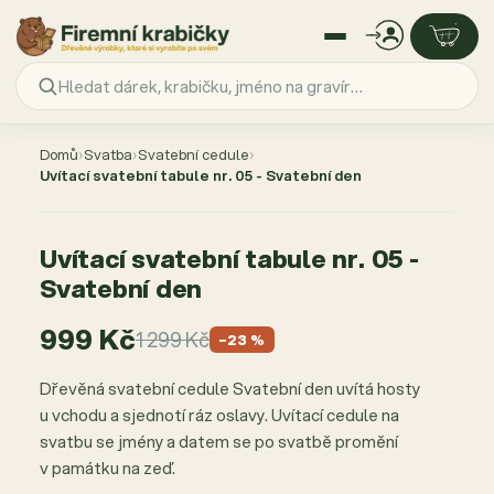
Přejít
na
Domů
›
Svatba
›
Svatební cedule
›
obsah
Uvítací svatební tabule nr. 05 - Svatební den
AKCE −23 %
Uvítací svatební tabule nr. 05 -
Svatební den
999 Kč
1 299 Kč
−23 %
Dřevěná svatební cedule Svatební den uvítá hosty
u vchodu a sjednotí ráz oslavy. Uvítací cedule na
svatbu se jmény a datem se po svatbě promění
v památku na zeď.