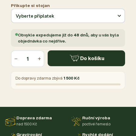
Přikupte si stojan
Obvykle expedujeme již do
48 dnů
, aby u vás byla
objednávka co nejdříve.
−
+
Do košíku
Do dopravy zdarma zbývá
1 500 Kč
Doprava zdarma
Ruční výroba
nad 1500 Kč
poctivé řemeslo
Gravírování
Rychlé dodání