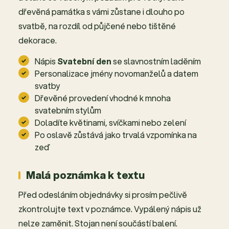
dřevěná památka s vámi zůstane i dlouho po
svatbě, na rozdíl od půjčené nebo tištěné
dekorace.
Nápis
Svatební den
se slavnostním laděním
Personalizace jmény novomanželů a datem
svatby
Dřevěné provedení vhodné k mnoha
svatebním stylům
Doladíte květinami, svíčkami nebo zelení
Po oslavě zůstává jako trvalá vzpomínka na
zeď
Malá poznámka k textu
Před odesláním objednávky si prosím pečlivě
zkontrolujte text v poznámce. Vypálený nápis už
nelze zaměnit. Stojan není součástí balení.