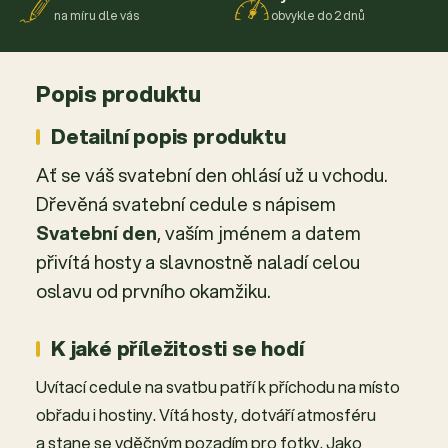
na míru dle vás
obvykle do 2 dnů
Popis produktu
Detailní popis produktu
Ať se váš svatební den ohlásí už u vchodu.
Dřevěná svatební cedule s nápisem
Svatební den
, vaším jménem a datem
přivítá hosty a slavnostně naladí celou
oslavu od prvního okamžiku.
K jaké příležitosti se hodí
Uvítací cedule na svatbu patří k příchodu na místo
obřadu i hostiny. Vítá hosty, dotváří atmosféru
a stane se vděčným pozadím pro fotky. Jako