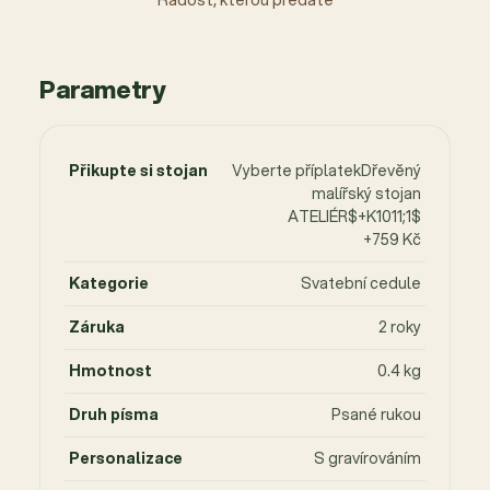
Parametry
Přikupte si stojan
Vyberte příplatekDřevěný
malířský stojan
ATELIÉR$+K1011;1$
+759 Kč
Kategorie
Svatební cedule
Záruka
2 roky
Hmotnost
0.4 kg
Druh písma
Psané rukou
Personalizace
S gravírováním