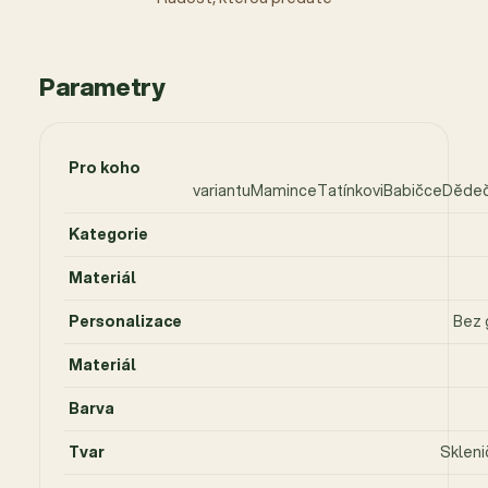
Parametry
Pro koho
variantuMaminceTatínkoviBabičceDědeč
Kategorie
Materiál
Personalizace
Bez 
Materiál
Barva
Tvar
Skleni