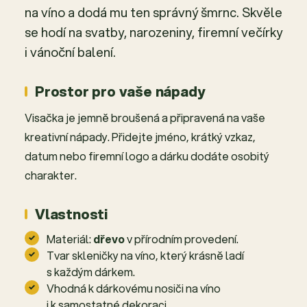
na víno a dodá mu ten správný šmrnc. Skvěle
se hodí na svatby, narozeniny, firemní večírky
i vánoční balení.
Prostor pro vaše nápady
Visačka je jemně broušená a připravená na vaše
kreativní nápady. Přidejte jméno, krátký vzkaz,
datum nebo firemní logo a dárku dodáte osobitý
charakter.
Vlastnosti
Materiál:
dřevo
v přírodním provedení.
Tvar skleničky na víno, který krásně ladí
s každým dárkem.
Vhodná k dárkovému nosiči na víno
i k samostatné dekoraci.