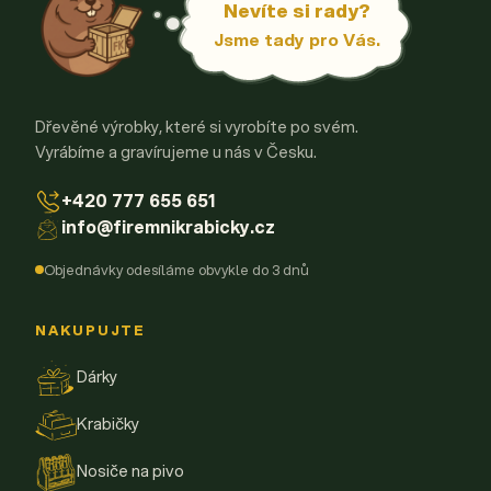
Nevíte si rady?
Jsme tady pro Vás.
Dřevěné výrobky, které si vyrobíte po svém.
Vyrábíme a gravírujeme u nás v Česku.
+420 777 655 651
info@firemnikrabicky.cz
Objednávky odesíláme obvykle do 3 dnů
NAKUPUJTE
Dárky
Krabičky
Nosiče na pivo