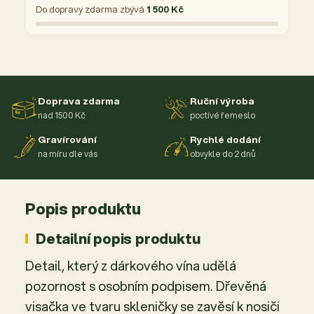
Do dopravy zdarma zbývá
1 500 Kč
Doprava zdarma
Ruční výroba
nad 1500 Kč
poctivé řemeslo
Gravírování
Rychlé dodání
na míru dle vás
obvykle do 2 dnů
Popis produktu
Detailní popis produktu
Detail, který z dárkového vína udělá
pozornost s osobním podpisem. Dřevěná
visačka ve tvaru skleničky se zavěsí k nosiči