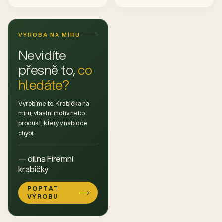
VÝROBA NA MÍRU
Nevidíte
přesně to,
co
hledáte?
Vyrobíme to. Krabička na
míru, vlastní motiv nebo
produkt, který v nabídce
chybí.
— dílna Firemní
krabičky
POPTAT
VÝROBU