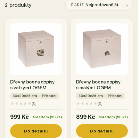
produkty
Nejprodávanější
2
ŘADIT
Dřevný box na dopisy
Dřevný box na dopisy
s velkým LOGEM
s malým LOGEM
30x29x25 cm
Přírodní
30x29x25 cm
Přírodní
(0)
(0)
999 Kč
899 Kč
Skladem (50 ks)
Skladem (50 ks)
Do detailu
Do detailu