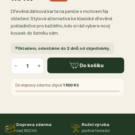
Dřevěná dárková karta na peníze s motivem Na
oblečení. Stylová alternativa ke klasické dřevěné
pokladničce pro každého, kdo si rád vybere nový
kousek do šatníku sám.
Skladem, odesíláme do
2 dnů
od objednávky.
−
+
Do košíku
Do dopravy zdarma zbývá
1 500 Kč
Doprava zdarma
Ruční výroba
nad 1500 Kč
poctivé řemeslo