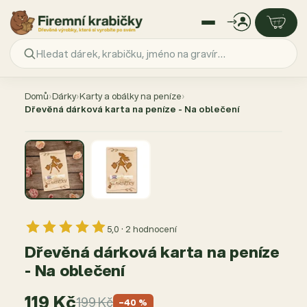
Přejít
na
Domů
›
Dárky
›
Karty a obálky na peníze
›
obsah
Dřevěná dárková karta na peníze - Na oblečení
AKCE −40 %
5,0 · 2 hodnocení
Dřevěná dárková karta na peníze
- Na oblečení
119 Kč
199 Kč
−40 %