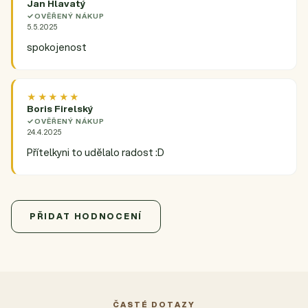
Jan Hlavatý
OVĚŘENÝ NÁKUP
5.5.2025
spokojenost
★★★★★
Boris Firelský
OVĚŘENÝ NÁKUP
24.4.2025
Přítelkyni to udělalo radost :D
5,0
Průměrné hodnocení produktu je 5,0 z 5 hvězdiček.
2 hodnocení
PŘIDAT HODNOCENÍ
5
2x
4
0x
3
0x
2
0x
ČASTÉ DOTAZY