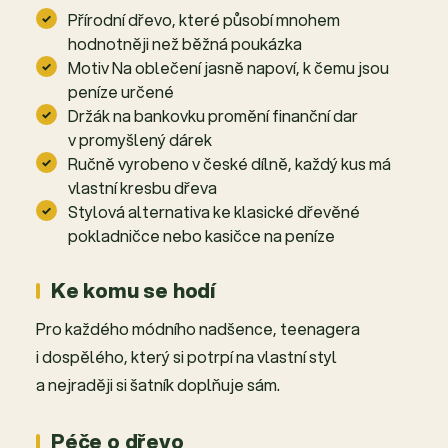
Přírodní dřevo, které působí mnohem
hodnotněji než běžná poukázka
Motiv Na oblečení jasně napoví, k čemu jsou
peníze určené
Držák na bankovku promění finanční dar
v promyšlený dárek
Ručně vyrobeno v české dílně, každý kus má
vlastní kresbu dřeva
Stylová alternativa ke klasické dřevěné
pokladničce nebo kasičce na peníze
Ke komu se hodí
Pro každého módního nadšence, teenagera
i dospělého, který si potrpí na vlastní styl
a nejraději si šatník doplňuje sám.
Péče o dřevo