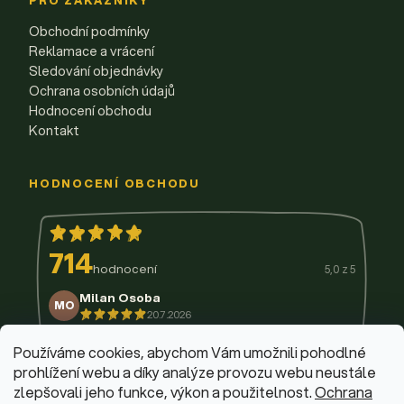
PRO ZÁKAZNÍKY
Obchodní podmínky
Reklamace a vrácení
Sledování objednávky
Ochrana osobních údajů
Hodnocení obchodu
Kontakt
HODNOCENÍ OBCHODU
714
hodnocení
5,0 z 5
Milan Osoba
MO
20.7.2026
14.7.2026
11.7.2026
9.7.2026
3.7.2026
29.6.2026
Používáme cookies, abychom Vám umožnili pohodlné
prohlížení webu a díky analýze provozu webu neustále
zlepšovali jeho funkce, výkon a použitelnost.
Ochrana