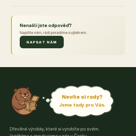
Nenašli jste odpověď?
Napište nám, rádi poradíme s výběrem.
NAPSAT NÁM
Nevíte si rady?
Jsme tady pro Vás.
Dřevěné výrobky, které si vyrobíte po svém.
Vyrábíme a gravírujeme u nás v Česku.