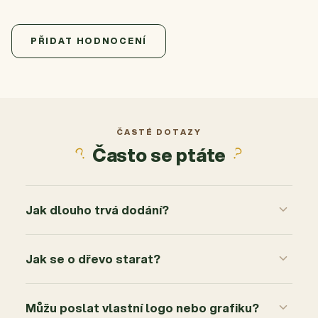
5,0
Průměrné hodnocení produktu je 5,0 z 5 hvězdiček.
1 hodnocení
PŘIDAT HODNOCENÍ
5
1x
4
0x
3
0x
2
0x
ČASTÉ DOTAZY
Často se ptáte
1
0x
Jak dlouho trvá dodání?
Jak se o dřevo starat?
Můžu poslat vlastní logo nebo grafiku?