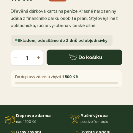
Dřevěná dárková karta na peníze Krásné narozeniny
udělá z finančního dárku osobité přání. Stylovější než
pokladnička, ručně vyrobená v české dílně.
Skladem, odesíláme do
2 dnů
od objednávky.
−
+
Do košíku
Do dopravy zdarma zbývá
1 500 Kč
Doprava zdarma
Ruční výroba
nad 1500 Kč
poctivé řemeslo
Gravírování
Rychlé dodání