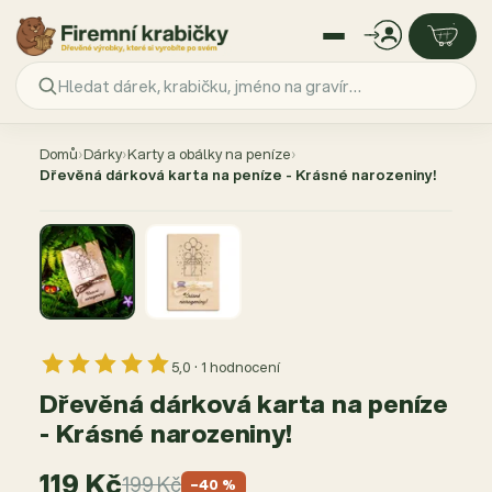
Přejít
na
Domů
›
Dárky
›
Karty a obálky na peníze
›
obsah
Dřevěná dárková karta na peníze - Krásné narozeniny!
AKCE −40 %
5,0 · 1 hodnocení
Dřevěná dárková karta na peníze
- Krásné narozeniny!
119 Kč
199 Kč
−40 %