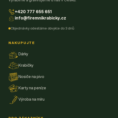
+420 777 655 651
info@firemnikrabicky.cz
Objednávky odesíláme obvykle do 3 dnů
NAKUPUJTE
Dárky
Krabičky
Nosiče na pivo
Karty na peníze
Výroba na míru