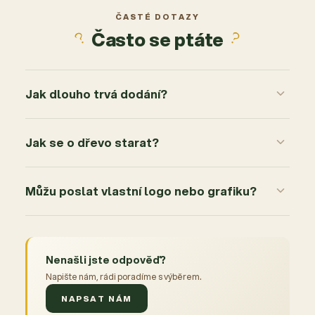
2
0x
ČASTÉ DOTAZY
Často se ptáte
1
0x
Jak dlouho trvá dodání?
Jak se o dřevo starat?
Můžu poslat vlastní logo nebo grafiku?
Nenašli jste odpověď?
Napište nám, rádi poradíme s výběrem.
NAPSAT NÁM