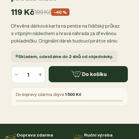
119 Kč
199 Kč
−40 %
Dřevěná dárková karta na peníze na řidičský průkaz
s vtipným nádechem a hravá náhrada za dřevěnou
pokladničku. Originální dárek budoucí pirátce silnic.
Skladem, odesíláme do
2 dnů
od objednávky.
−
+
Do košíku
Do dopravy zdarma zbývá
1 500 Kč
Doprava zdarma
Ruční výroba