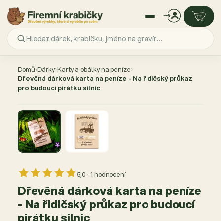
Přejít
na
Domů
›
Dárky
›
Karty a obálky na peníze
›
obsah
Dřevěná dárková karta na peníze - Na řidičský průkaz
pro budoucí pirátku silnic
AKCE −40 %
5,0 · 1 hodnocení
Dřevěná dárková karta na peníze
- Na řidičský průkaz pro budoucí
pirátku silnic