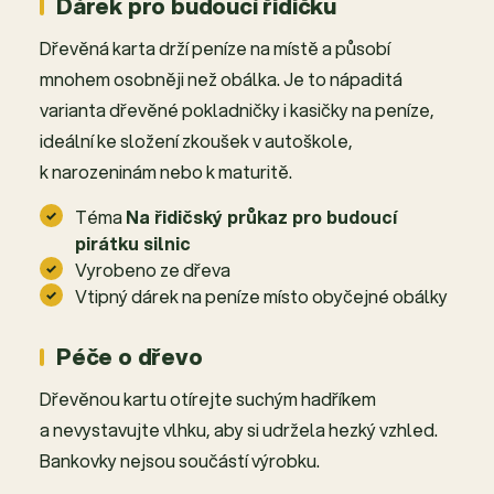
Dárek pro budoucí řidičku
Dřevěná karta drží peníze na místě a působí
mnohem osobněji než obálka. Je to nápaditá
varianta dřevěné pokladničky i kasičky na peníze,
ideální ke složení zkoušek v autoškole,
k narozeninám nebo k maturitě.
Téma
Na řidičský průkaz pro budoucí
pirátku silnic
Vyrobeno ze dřeva
Vtipný dárek na peníze místo obyčejné obálky
Péče o dřevo
Dřevěnou kartu otírejte suchým hadříkem
a nevystavujte vlhku, aby si udržela hezký vzhled.
Bankovky nejsou součástí výrobku.