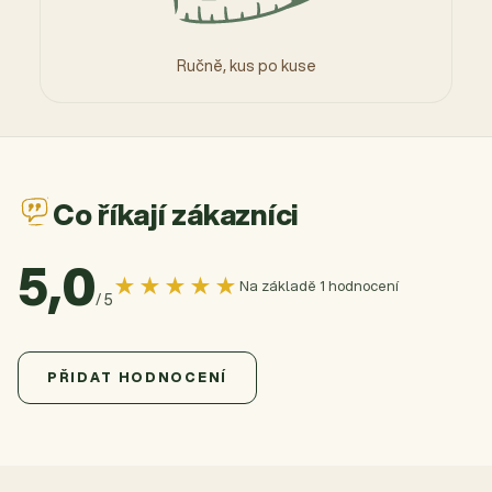
Ručně, kus po kuse
Co říkají zákazníci
5,0
★★★★★
Na základě 1 hodnocení
/ 5
5,0
Průměrné hodnocení produktu je 5,0 z 5 hvězdiček.
1 hodnocení
PŘIDAT HODNOCENÍ
5
1x
4
0x
3
0x