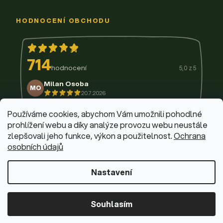
HODNOCENÍ OBCHODU
714
hodnocení
5,0 z 5
Milan Osoba
MO
20.7.2026
14.7.2026
11.7.2026
9.7.2026
3.7.2026
29.6.2026
Používáme cookies, abychom Vám umožnili pohodlné
prohlížení webu a díky analýze provozu webu neustále
zlepšovali jeho funkce, výkon a použitelnost.
Ochrana
osobních údajů
© 2026 Firemní krabičky
·
Upravit nastavení cookies
Web design & vývoj:
Dominik Fabík
·
Běžíme na Shoptet
Nastavení
Souhlasím