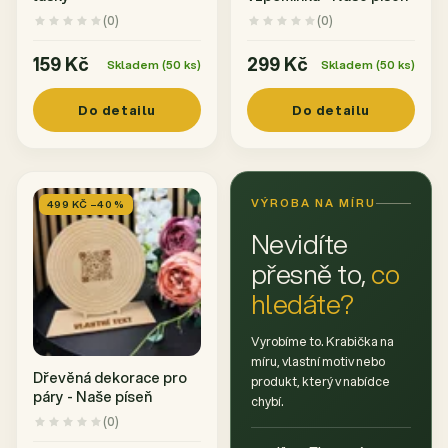
(0)
(0)
159 Kč
299 Kč
Skladem (50 ks)
Skladem (50 ks)
Do detailu
Do detailu
VÝROBA NA MÍRU
499 KČ –40 %
Nevidíte
přesně to,
co
hledáte?
Vyrobíme to. Krabička na
míru, vlastní motiv nebo
Dřevěná dekorace pro
produkt, který v nabídce
páry - Naše píseň
chybí.
(0)