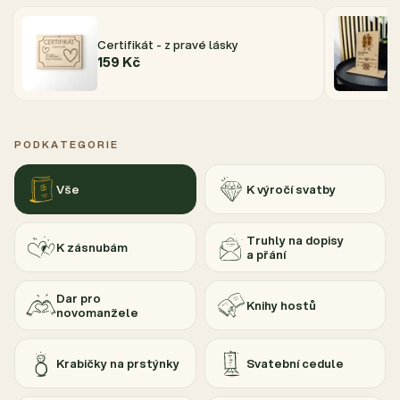
Certifikát - z pravé lásky
159 Kč
PODKATEGORIE
Vše
K výročí svatby
Truhly na dopisy
K zásnubám
a přání
Dar pro
Knihy hostů
novomanžele
Krabičky na prstýnky
Svatební cedule