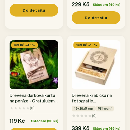
229 Kč
Skladem (49 ks)
Do detailu
Do detailu
199 KČ –40 %
399 KČ –15 %
Dřevěná dárková karta
Dřevěná krabička na
na peníze - Gratulujeme
fotografie
novomanželům
10x15 s gravírováním
(0)
19x19x5 cm
Přírodní
INICIÁLY
(0)
119 Kč
Skladem (50 ks)
339 Kč
Skladem (49 ks)