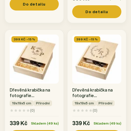
Do detailu
Do detailu
399 KČ –15 %
399 KČ –15 %
Dřevěná krabička na
Dřevěná krabička na
fotografie
fotografie
10x15 s gravírováním
10x15 s gravírováním
19x19x5 cm
Přírodní
19x19x5 cm
Přírodní
INICIÁLY A DATEM
INICIÁLY
(0)
(0)
339 Kč
339 Kč
Skladem (49 ks)
Skladem (49 ks)