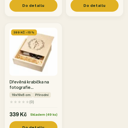
Do detailu
Do detailu
399 KČ –15 %
Dřevěná krabička na
fotografie
10x15 s gravírováním
19x19x5 cm
Přírodní
INICIÁLY
(0)
339 Kč
Skladem (49 ks)
Do detailu