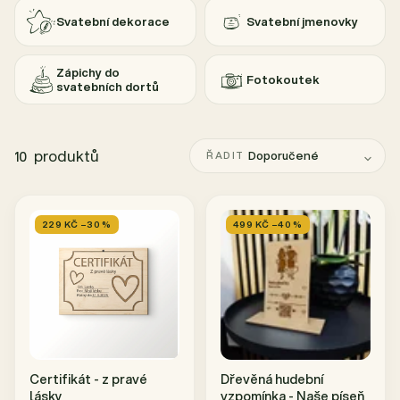
Svatební dekorace
Svatební jmenovky
Zápichy do
Fotokoutek
svatebních dortů
produktů
Doporučené
10
ŘADIT
229 KČ –30 %
499 KČ –40 %
Certifikát - z pravé
Dřevěná hudební
lásky
vzpomínka - Naše píseň