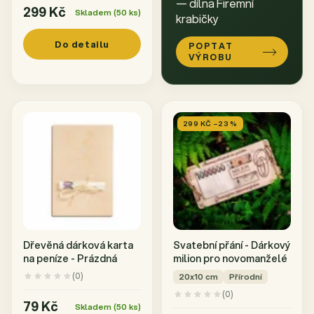
— dílna Firemní
299 Kč
Skladem (50 ks)
krabičky
Do detailu
POPTAT
VÝROBU
299 KČ –23 %
Dřevěná dárková karta
Svatební přání - Dárkový
na peníze - Prázdná
milion pro novomanželé
(0)
20x10 cm
Přírodní
(0)
79 Kč
Skladem (50 ks)