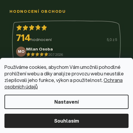
HODNOCENÍ OBCHODU
714
hodnocení
5,0 z 5
Milan Osoba
MO
20.7.2026
14.7.2026
11.7.2026
9.7.2026
3.7.2026
29.6.2026
Používáme cookies, abychom Vám umožnili pohodlné
prohlížení webu a díky analýze provozu webu neustále
zlepšovali jeho funkce, výkon a použitelnost.
Ochrana
osobních údajů
© 2026 Firemní krabičky
·
Upravit nastavení cookies
Web design & vývoj:
Dominik Fabík
·
Běžíme na Shoptet
Nastavení
Souhlasím