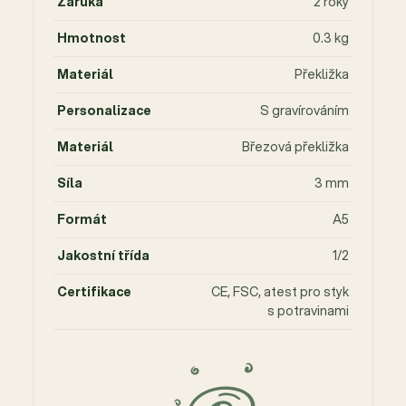
Záruka
2 roky
Hmotnost
0.3 kg
Materiál
Překližka
Personalizace
S gravírováním
Materiál
Březová překližka
Síla
3 mm
Formát
A5
Jakostní třída
1/2
Certifikace
CE, FSC, atest pro styk
s potravinami