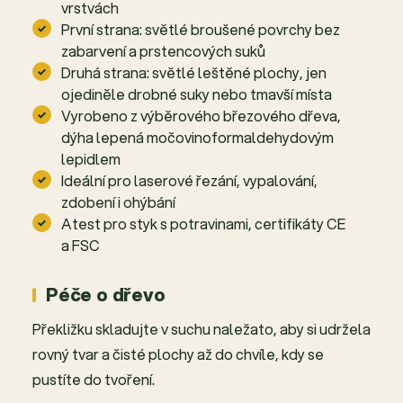
vrstvách
První strana: světlé broušené povrchy bez
zabarvení a prstencových suků
Druhá strana: světlé leštěné plochy, jen
ojediněle drobné suky nebo tmavší místa
Vyrobeno z výběrového březového dřeva,
dýha lepená močovinoformaldehydovým
lepidlem
Ideální pro laserové řezání, vypalování,
zdobení i ohýbání
Atest pro styk s potravinami, certifikáty CE
a FSC
Péče o dřevo
Překližku skladujte v suchu naležato, aby si udržela
rovný tvar a čisté plochy až do chvíle, kdy se
pustíte do tvoření.