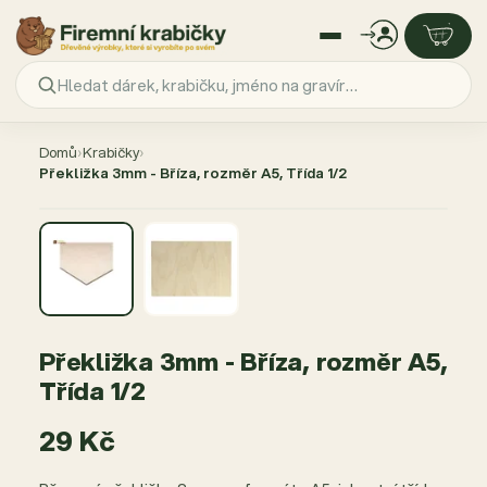
Přejít
na
Domů
›
Krabičky
›
obsah
Překližka 3mm - Bříza, rozměr A5, Třída 1/2
Překližka 3mm - Bříza, rozměr A5,
Třída 1/2
29 Kč