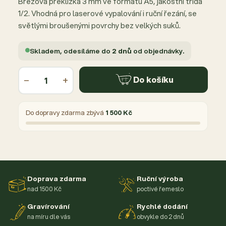
Březová překližka 3 mm ve formátu A5, jakostní třída
1/2. Vhodná pro laserové vypalování i ruční řezání, se
světlými broušenými povrchy bez velkých suků.
Skladem, odesíláme do
2 dnů
od objednávky.
−
+
Do košíku
Do dopravy zdarma zbývá
1 500 Kč
Doprava zdarma
Ruční výroba
nad 1500 Kč
poctivé řemeslo
Gravírování
Rychlé dodání
na míru dle vás
obvykle do 2 dnů